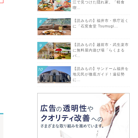
江で見つけた隠れ家。「軽食
喫...
【読みもの】福井市・県庁近く
に「石窯食堂 Tsumugi...
【読みもの】越前市・武生楽市
に無料屋内遊び場「らくまる
パ...
【読みもの】サンドーム福井を
地元民が徹底ガイド！遠征勢
に...