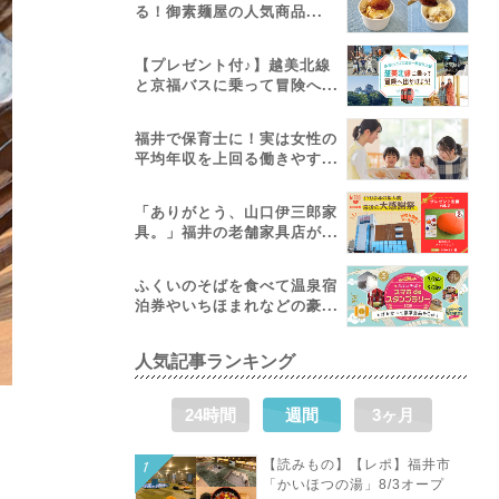
る！御素麺屋の人気商品...
【プレゼント付♪】越美北線
と京福バスに乗って冒険へ...
福井で保育士に！実は女性の
平均年収を上回る働きやす...
「ありがとう、山口伊三郎家
具。」福井の老舗家具店が...
ふくいのそばを食べて温泉宿
泊券やいちほまれなどの豪...
人気記事ランキング
24時間
週間
3ヶ月
【読みもの】【レポ】福井市
「かいほつの湯」8/3オープ