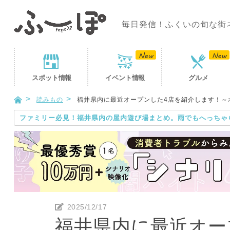
毎日発信！ふくいの旬な街
スポット
情報
イベント
情報
グルメ
読みもの
福井県内に最近オープンした4店を紹介します！～ホルモ
ファミリー必見！福井県内の屋内遊び場まとめ。雨でもへっちゃ
2025/12/17
福井県内に最近オー