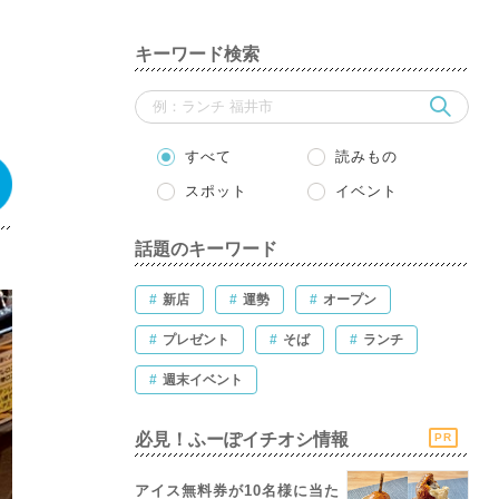
キーワード検索
すべて
読みもの
スポット
イベント
話題のキーワード
#
新店
#
運勢
#
オープン
#
プレゼント
#
そば
#
ランチ
#
週末イベント
必見！ふーぽイチオシ情報
PR
アイス無料券が10名様に当た