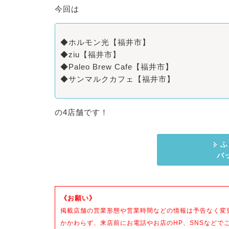
今回は
◆
ホルモン光
【福井市】
◆
ziu
【福井市】
◆
Paleo Brew Cafe
【福井市】
◆
サンマルクカフェ
【福井市】
の4店舗です！
ふ
バ
《お願い》
掲載店舗の営業形態や営業時間などの情報は予告なく変
かかわらず、来店前にお電話やお店のHP、SNSなどで