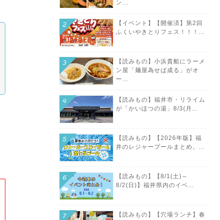
ン...
【イベント】【開催済】第2回
ふくいやきとりフェス！！！...
【読みもの】小浜貴船にラーメ
ン屋「麺屋為せば成る」がオ
ー...
【読みもの】福井市・リライム
が「かいほつの湯」8/3(月...
【読みもの】【2026年版】福
井のレジャープールまとめ。...
【読みもの】【8/1(土)～
8/2(日)】福井県内のイベ...
【読みもの】【穴場ランチ】春