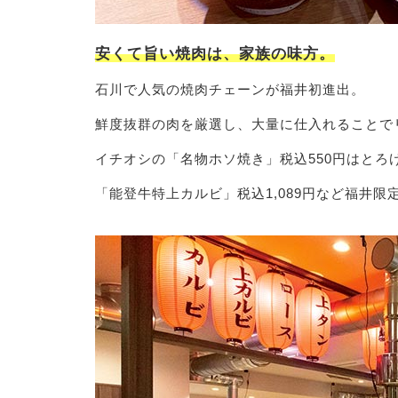
安くて旨い焼肉は、家族の味方。
石川で人気の焼肉チェーンが福井初進出。
鮮度抜群の肉を厳選し、大量に仕入れることで
イチオシの「名物ホソ焼き」税込550円はとろ
「能登牛特上カルビ」税込1,089円など福井