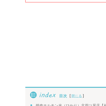
index
[
]
目次
閉じる
焼肉ホルモン光（ひかり）北四ツ居店【