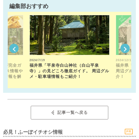
編集部おすすめ
2024/7/19
2024/12/13
トが完全ガ
福井県「平泉寺白山神社（白山平泉
福井県「福
クセス情報や
寺）」の見どころ徹底ガイド。 周辺グル
周辺グルメ
メ情報を解
メ・駐車場情報もご紹介！
介！
記事一覧へ戻る
必見！ふーぽイチオシ情報
PR