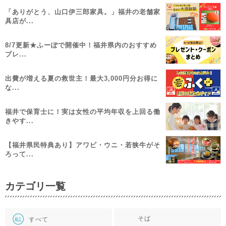
「ありがとう、山口伊三郎家具。」福井の老舗家
具店が...
8/7更新★ふーぽで開催中！福井県内のおすすめ
プレ...
出費が増える夏の救世主！最大3,000円分お得に
な...
福井で保育士に！実は女性の平均年収を上回る働
きやす...
【福井県民特典あり】アワビ・ウニ・若狭牛がそ
ろって...
カテゴリ一覧
そば
すべて