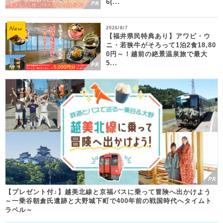
6(...
2026/8/7
【福井県民特典あり】アワビ・ウ
ニ・若狭牛がそろって1泊2食18,80
0円～！越前の絶景温泉旅で最大
5...
【プレゼント付♪】越美北線と京福バスに乗って冒険へ出かけよう
～一乗谷朝倉氏遺跡と大野城下町で400年前の戦国時代へタイムト
ラベル～