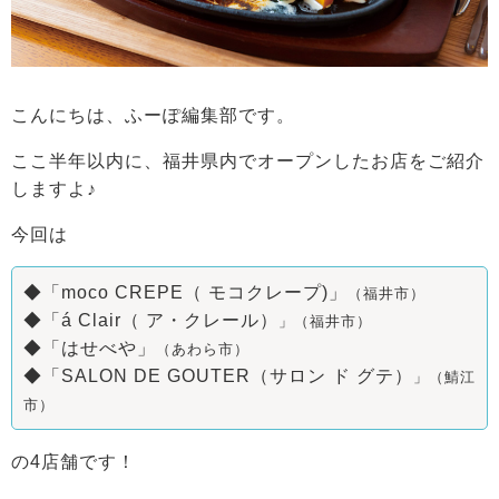
こんにちは、ふーぽ編集部です。
ここ半年以内に、福井県内でオープンしたお店をご紹介
しますよ♪
今回は
◆
「moco CREPE（ モコクレープ)」
（福井市）
◆「á Clair（ ア・クレール）
」
（福井
市）
◆「はせべや」
（あわら市）
◆「SALON DE GOUTER（サロン ド グテ）
」（鯖江
市）
の4店舗です！