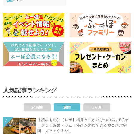
人気記事ランキング
24時間
週間
3ヶ月
【読みもの】【レポ】福井市「かいほつの湯」8/3オ
ープン！温泉・ジム・漫画を満喫できる神コスパ空
間。カフェやキッ...