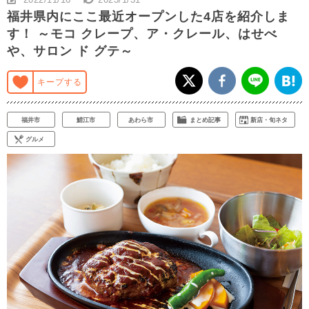
福井県内にここ最近オープンした4店を紹介しま
す！ ～モコ クレープ、ア・クレール、はせべ
や、サロン ド グテ～
キープする
福井市
鯖江市
あわら市
まとめ記事
新店・旬ネタ
グルメ