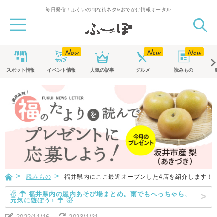
毎日発信！ふくいの旬な街ネタ&おでかけ情報ポータル
スポット
情報
イベント
情報
人気の記事
グルメ
読みもの
読みもの
福井県内にここ最近オープンした4店を紹介します！ 
☃ ☂ 福井県内の屋内あそび場まとめ。雨でもへっちゃら、
元気に遊ぼう♪ ☂ ☃
2022/11/16
2023/1/31