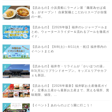
【読みもの】小浜貴船にラーメン屋「麺屋為せば成
る」がオープン！ 自家製麺とこだわりスープが自慢
の一杯。
【読みもの】【2026年版】福井のレジャープールま
とめ。ウォータースライダー＆流れるプールを徹底ガ
イド。
【読みもの】【8/8(土)～8/11(火・祝)】福井県内の
イベントまとめ
【読みもの】福井市・リライムが「かいほつの湯」
8/3(月)にリブランドオープン。キッズエリアやカフ
ェも新設。
【読みもの】【2026年最新】福井駅お土産徹底ガイ
ド。定番お土産から最新お土産まで、買える場所、賞
味期限、値段、...
【イベント】あわらのぶどう園に行こう！