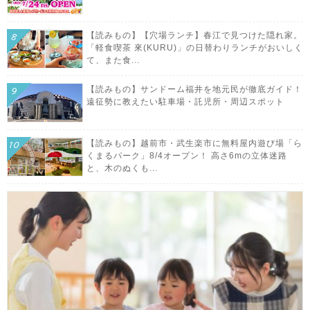
【読みもの】【穴場ランチ】春江で見つけた隠れ家。
「軽食喫茶 來(KURU)」の日替わりランチがおいしく
て、また食...
【読みもの】サンドーム福井を地元民が徹底ガイド！
遠征勢に教えたい駐車場・託児所・周辺スポット
【読みもの】越前市・武生楽市に無料屋内遊び場「ら
くまるパーク」8/4オープン！ 高さ6mの立体迷路
と、木のぬくも...