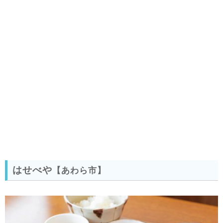
はせべや
【あわら市
】