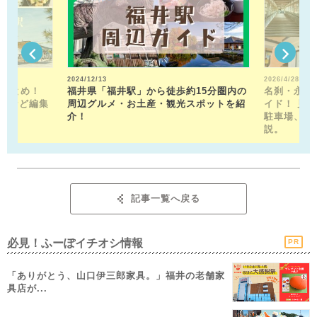
2024/12/13
2026/4/28
駅まとめ！
福井県「福井駅」から徒歩約15分圏内の
名刹・永平
トなど編集
周辺グルメ・お土産・観光スポットを紹
イド！ 見
！
介！
駐車場、お
説。
記事一覧へ戻る
必見！ふーぽイチオシ情報
PR
「ありがとう、山口伊三郎家具。」福井の老舗家
具店が...