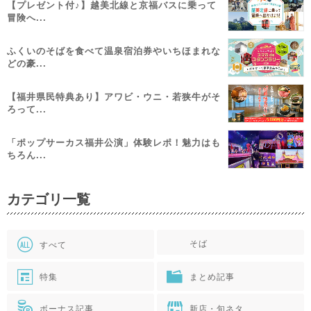
【プレゼント付♪】越美北線と京福バスに乗って
冒険へ...
ふくいのそばを食べて温泉宿泊券やいちほまれな
どの豪...
【福井県民特典あり】アワビ・ウニ・若狭牛がそ
ろって...
「ポップサーカス福井公演」体験レポ！魅力はも
ちろん...
カテゴリ一覧
そば
すべて
特集
まとめ記事
ボーナス記事
新店・旬ネタ