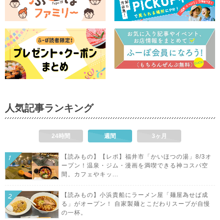
人気記事ランキング
24時間
週間
3ヶ月
【読みもの】【レポ】福井市「かいほつの湯」8/3オ
ープン！温泉・ジム・漫画を満喫できる神コスパ空
間。カフェやキッ...
【読みもの】小浜貴船にラーメン屋「麺屋為せば成
る」がオープン！ 自家製麺とこだわりスープが自慢
の一杯。