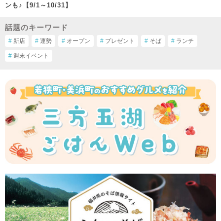
ンも♪【9/1～10/31】
話題のキーワード
#
新店
#
運勢
#
オープン
#
プレゼント
#
そば
#
ランチ
#
週末イベント