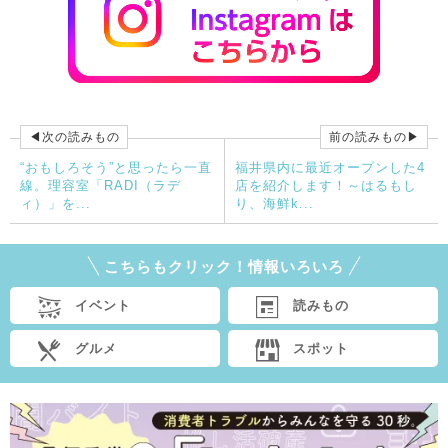
◀次の読みもの
前の読みもの▶
“おもしろそう”と思ったら一直
福井県内に最近オープンした4
線。理容室「RADI（ラデ
店を紹介します！～はるもし
ィ）」を...
り、海鮮k...
こちらもクリック！情報いろいろ
イベント
読みもの
グルメ
スポット