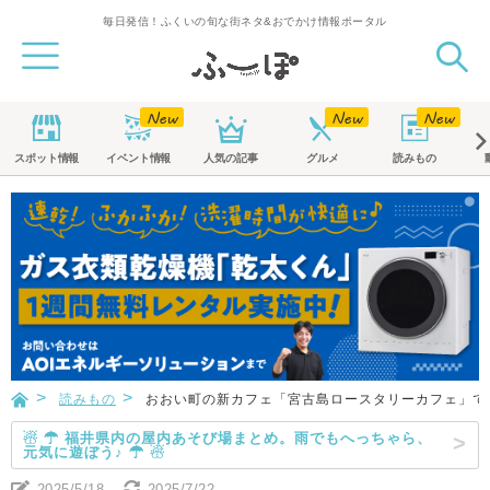
毎日発信！ふくいの旬な街ネタ&おでかけ情報ポータル
スポット
情報
イベント
情報
人気の記事
グルメ
読みもの
読みもの
おおい町の新カフェ「宮古島ロースタリーカフェ」で
☃ ☂ 福井県内の屋内あそび場まとめ。雨でもへっちゃら、
元気に遊ぼう♪ ☂ ☃
2025/5/18
2025/7/22