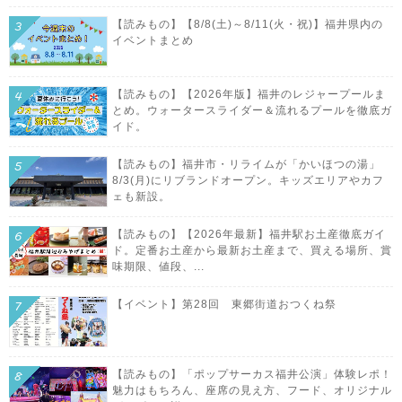
【読みもの】【8/8(土)～8/11(火・祝)】福井県内の
イベントまとめ
【読みもの】【2026年版】福井のレジャープールま
とめ。ウォータースライダー＆流れるプールを徹底ガ
イド。
【読みもの】福井市・リライムが「かいほつの湯」
8/3(月)にリブランドオープン。キッズエリアやカフ
ェも新設。
【読みもの】【2026年最新】福井駅お土産徹底ガイ
ド。定番お土産から最新お土産まで、買える場所、賞
味期限、値段、...
【イベント】第28回 東郷街道おつくね祭
【読みもの】「ポップサーカス福井公演」体験レポ！
魅力はもちろん、座席の見え方、フード、オリジナル