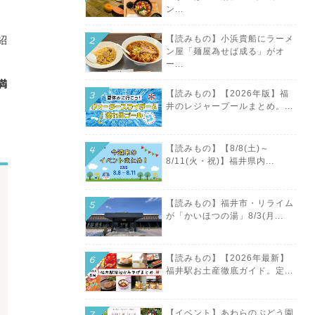
ン...
紹
【読みもの】小浜貴船にラーメ
ン屋「麺屋為せば成る」がオ
ー...
満
【読みもの】【2026年版】福
井のレジャープールまとめ。...
【読みもの】【8/8(土)～
8/11(火・祝)】福井県内...
【読みもの】福井市・リライム
が「かいほつの湯」8/3(月...
【読みもの】【2026年最新】
福井駅お土産徹底ガイド。定...
【イベント】あわらのぶどう園