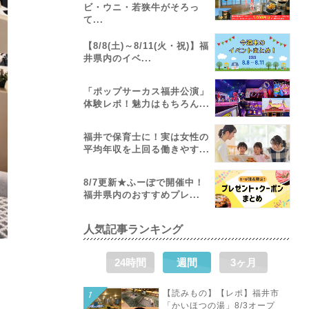
ビ・ウニ・若狭牛がそろっ
て...
【8/8(土)～8/11(火・祝)】福
井県内のイベ...
「ポップサーカス福井公演」
体験レポ！魅力はもちろん...
福井で保育士に！実は女性の
平均年収を上回る働きやす...
8/7更新★ふーぽで開催中！
福井県内のおすすめプレ...
人気記事ランキング
24時間
週間
3ヶ月
【読みもの】【レポ】福井市
「かいほつの湯」8/3オープ