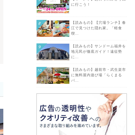
に行こう！
【読みもの】【穴場ランチ】春
江で見つけた隠れ家。「軽食
喫...
【読みもの】サンドーム福井を
地元民が徹底ガイド！遠征勢
に...
【読みもの】越前市・武生楽市
に無料屋内遊び場「らくまる
パ...