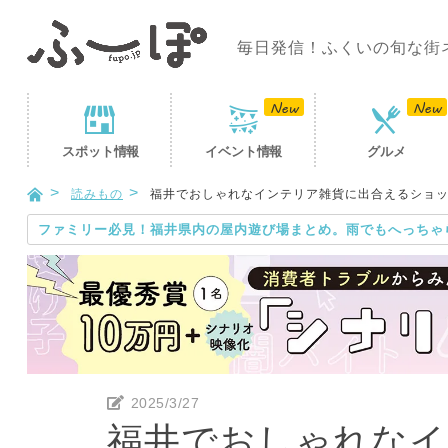
毎日発信！ふくいの旬な街
スポット
情報
イベント
情報
グルメ
読みもの
福井でおしゃれなインテリア雑貨に出合えるショッ
ファミリー必見！福井県内の屋内遊び場まとめ。雨でもへっちゃ
2025/3/27
福井でおしゃれなイ