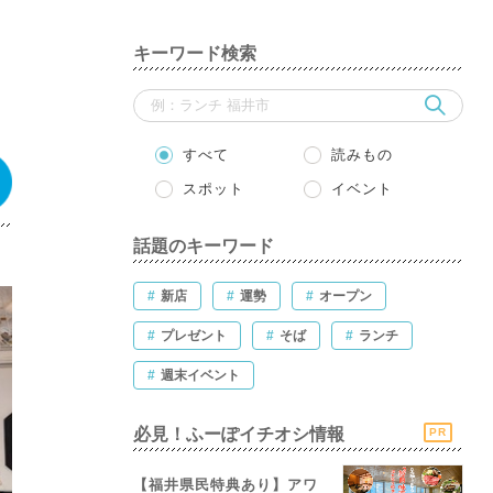
キーワード検索
すべて
読みもの
スポット
イベント
話題のキーワード
#
新店
#
運勢
#
オープン
#
プレゼント
#
そば
#
ランチ
#
週末イベント
必見！ふーぽイチオシ情報
PR
【福井県民特典あり】アワ