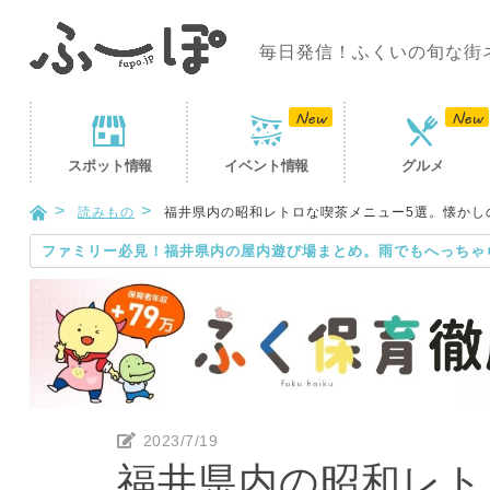
毎日発信！ふくいの旬な街
スポット
情報
イベント
情報
グルメ
読みもの
福井県内の昭和レトロな喫茶メニュー5選。懐かし
ファミリー必見！福井県内の屋内遊び場まとめ。雨でもへっちゃ
2023/7/19
福井県内の昭和レト