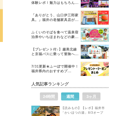
体験レポ！魅力はもちろん...
「ありがとう、山口伊三郎家
具。」福井の老舗家具店が...
ふくいのそばを食べて温泉宿
泊券やいちほまれなどの豪...
【プレゼント付♪】越美北線
と京福バスに乗って冒険へ...
7/31更新★ふーぽで開催中！
福井県内のおすすめプ...
人気記事ランキング
24時間
週間
3ヶ月
【読みもの】【レポ】福井市
「かいほつの湯」8/3オープ