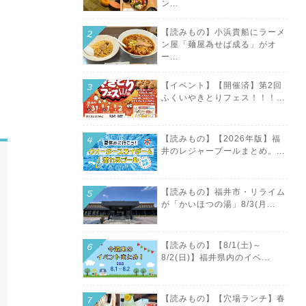
ン...
【読みもの】小浜貴船にラーメ
ン屋「麺屋為せば成る」がオ
ー...
【イベント】【開催済】第2回
ふくいやきとりフェス！！！...
【読みもの】【2026年版】福
井のレジャープールまとめ。...
【読みもの】福井市・リライム
が「かいほつの湯」8/3(月...
【読みもの】【8/1(土)～
8/2(日)】福井県内のイベ...
【読みもの】【穴場ランチ】春