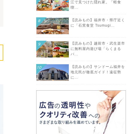
江で見つけた隠れ家。「軽食
喫...
【読みもの】福井市・県庁近く
に「石窯食堂 Tsumugi...
【読みもの】越前市・武生楽市
に無料屋内遊び場「らくまる
パ...
【読みもの】サンドーム福井を
地元民が徹底ガイド！遠征勢
に...