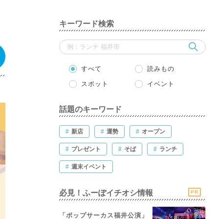
キーワード検索
すべて
読みもの
スポット
イベント
話題のキーワード
#
新店
#
運勢
#
オープン
#
プレゼント
#
そば
#
ランチ
#
週末イベント
必見！ふーぽイチオシ情報
PR
「ポップサーカス福井公演」