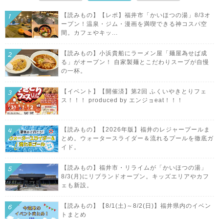
【読みもの】【レポ】福井市「かいほつの湯」8/3オ
ープン！温泉・ジム・漫画を満喫できる神コスパ空
間。カフェやキッ...
【読みもの】小浜貴船にラーメン屋「麺屋為せば成
る」がオープン！ 自家製麺とこだわりスープが自慢
の一杯。
【イベント】【開催済】第2回 ふくいやきとりフェ
ス！！！ produced by エンジョeat！！！
【読みもの】【2026年版】福井のレジャープールま
とめ。ウォータースライダー＆流れるプールを徹底ガ
イド。
【読みもの】福井市・リライムが「かいほつの湯」
8/3(月)にリブランドオープン。キッズエリアやカフ
ェも新設。
【読みもの】【8/1(土)～8/2(日)】福井県内のイベン
トまとめ