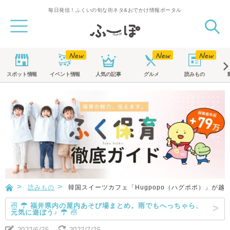
毎日発信！ふくいの旬な街ネタ&おでかけ情報ポータル
スポット
情報
イベント
情報
人気の記事
グルメ
読みもの
読みもの
韓国スイーツカフェ「Hugpopo（ハグポポ）」が
☃ ☂ 福井県内の屋内あそび場まとめ。雨でもへっちゃら、
元気に遊ぼう♪ ☂ ☃
2022/6/25
2022/7/25