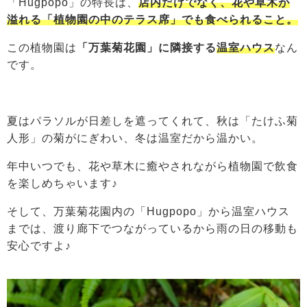
「Hugpopo」の特長は、
店内だけでなく、
花
や草木が
溢れる「植物園の中のテラス席」でも食べられること。
この植物園は
「万葉菊花園」に隣接する
温室ハウス
なん
です。
夏はパラソルが日差しを遮ってくれて、秋は「たけふ菊
人形」の菊がにぎわい、冬は温室だから温かい。
年中いつでも、花や草木に癒やされながら植物園で飲食
を楽しめちゃいます♪
そして、万葉菊花園内の「Hugpopo」から温室ハウス
までは、渡り廊下でつながっているから雨の日の移動も
安心ですよ♪