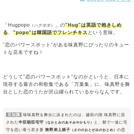
「Hugpopo
」の
"Hug"は
英語で抱きしめ
（ハグポポ）
る
、
"popo"は
韓国語でフレンチキス
という意味。
"恋のパワースポット"がある味真野にぴったりのキュー
トな店名ですね！
どうして"恋のパワースポット"なのかというと、日本に
現存する最古の和歌集である「万葉集」に、味真野を舞
台とした恋のうたが沢山綴られているからなんです。
豆知識
味味真野を舞台に詠まれたのは、越前の国 味真野に流
された
中臣朝臣宅守
と、都で一途に宅
（なかとみのあそみやかもり）
守を恋い慕う若き妻
狭野弟上娘子
の恋
（さののおとがみのおとめ）