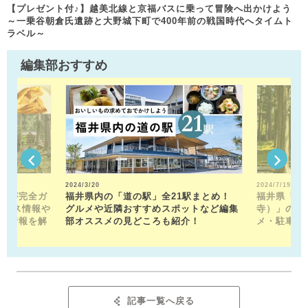
【プレゼント付♪】越美北線と京福バスに乗って冒険へ出かけよう
～一乗谷朝倉氏遺跡と大野城下町で400年前の戦国時代へタイムト
ラベル～
編集部おすすめ
2024/3/20
2024/7/19
トが完全ガ
福井県内の「道の駅」全21駅まとめ！
福井県「平
クセス情報や
グルメや近隣おすすめスポットなど編集
寺）」の見
メ情報を解
部オススメの見どころも紹介！
メ・駐車場
記事一覧へ戻る