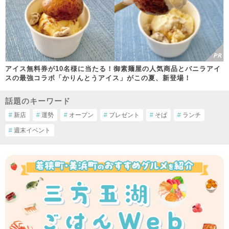
アイス無料券が10名様に当たる！御素麺屋の人気商品とバニラアイ
スの最強コラボ「かりんとうアイス」がこの夏、新登場！
話題のキーワード
#
新店
#
運勢
#
オープン
#
プレゼント
#
そば
#
ランチ
#
週末イベント