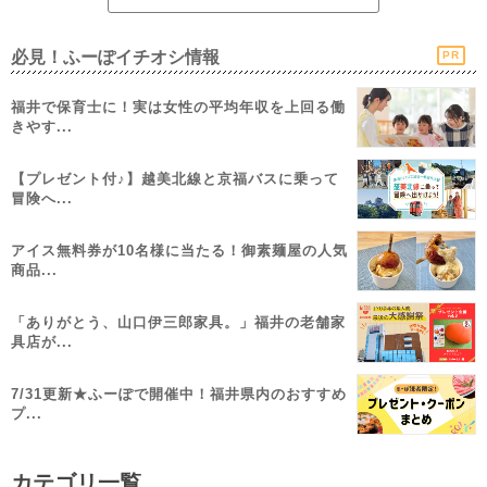
必見！ふーぽイチオシ情報
PR
福井で保育士に！実は女性の平均年収を上回る働
きやす...
【プレゼント付♪】越美北線と京福バスに乗って
冒険へ...
アイス無料券が10名様に当たる！御素麺屋の人気
商品...
「ありがとう、山口伊三郎家具。」福井の老舗家
具店が...
7/31更新★ふーぽで開催中！福井県内のおすすめ
プ...
カテゴリ一覧