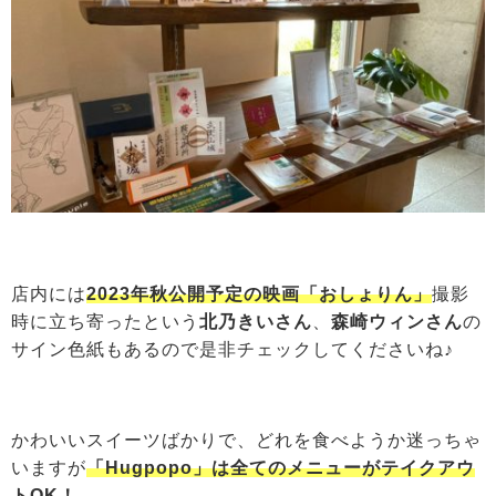
店内には
2023年秋公開予定の映画「おしょりん」
撮影
時に立ち寄ったという
北乃きいさん
、
森崎ウィンさん
の
サイン色紙もあるので是非チェックしてくださいね♪
かわいいスイーツばかりで、どれを食べようか迷っちゃ
いますが
「Hugpopo」は全てのメニューがテイクアウ
トOK！