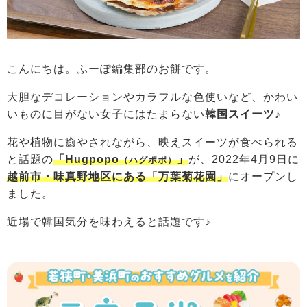
こんにちは。ふーぽ編集部のお餅です。
大胆なデコレーションやカラフルな色使いなど、かわい
いものに目がない女子にはたまらない
韓国スイーツ
♪
花や植物に癒やされながら、映えスイーツが食べられる
と話題の
「Hugpopo
」
が、2022年4月9日に
（ハグポポ）
越前市・味真野地区にある「万葉菊花園」
にオープンし
ました。
近場で韓国気分を味わえると話題です♪