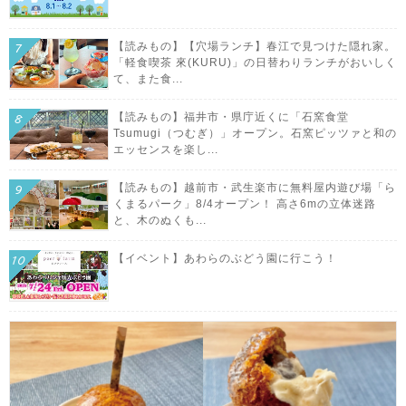
【読みもの】【穴場ランチ】春江で見つけた隠れ家。
「軽食喫茶 來(KURU)」の日替わりランチがおいしく
て、また食...
【読みもの】福井市・県庁近くに「石窯食堂
Tsumugi（つむぎ）」オープン。石窯ピッツァと和の
エッセンスを楽し...
【読みもの】越前市・武生楽市に無料屋内遊び場「ら
くまるパーク」8/4オープン！ 高さ6mの立体迷路
と、木のぬくも...
【イベント】あわらのぶどう園に行こう！