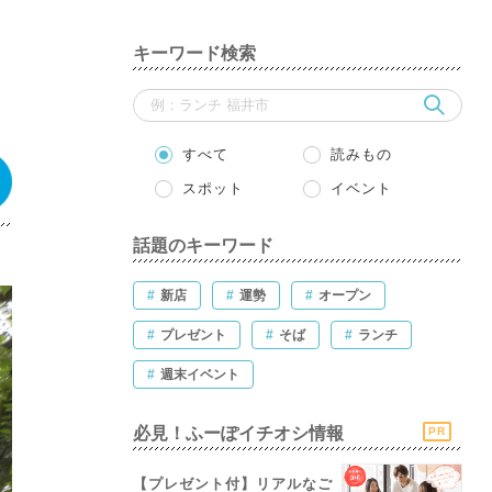
キーワード検索
すべて
読みもの
スポット
イベント
話題のキーワード
#
新店
#
運勢
#
オープン
#
プレゼント
#
そば
#
ランチ
#
週末イベント
必見！ふーぽイチオシ情報
PR
【プレゼント付】リアルなご