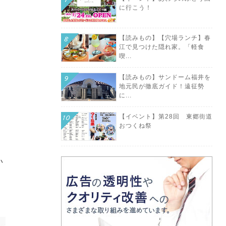
に行こう！
【読みもの】【穴場ランチ】春
江で見つけた隠れ家。「軽食
喫...
【読みもの】サンドーム福井を
地元民が徹底ガイド！遠征勢
に...
【イベント】第28回 東郷街道
おつくね祭
い