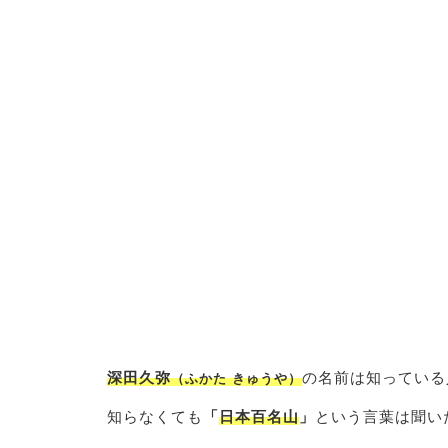
深田久弥
の名前は知っている
（ふかた きゅうや）
知らなくても
「
日本百名山
」
という言葉は聞い