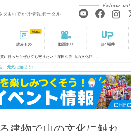
Follow us!
ネタ&おでかけ情報ポータル
読みもの
動画あり
UP 福井
賀に行ったらぜひ立ち寄りたい「深田久弥 山の文化館」。
ら、元気に遊ぼう♪
る建物で山の文化に触れ