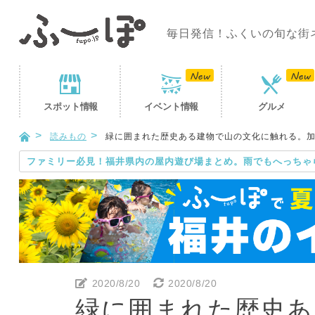
毎日発信！ふくいの旬な街
スポット
情報
イベント
情報
グルメ
読みもの
緑に囲まれた歴史ある建物で山の文化に触れる。加
ファミリー必見！福井県内の屋内遊び場まとめ。雨でもへっちゃ
2020/8/20
2020/8/20
緑に囲まれた歴史あ