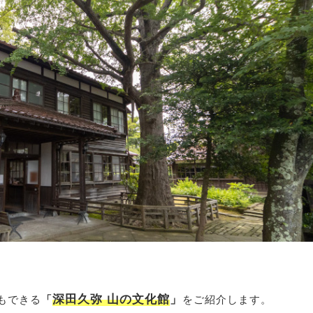
深田久弥 山の文化館
」
もできる
「
をご紹介します。