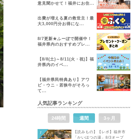
意見聞かせて！福井にお住...
出費が増える夏の救世主！最
大3,000円分お得にな...
8/7更新★ふーぽで開催中！
福井県内のおすすめプレ...
【8/8(土)～8/11(火・祝)】福
井県内のイベ...
【福井県民特典あり】アワ
ビ・ウニ・若狭牛がそろっ
て...
人気記事ランキング
24時間
週間
3ヶ月
【読みもの】【レポ】福井市
「かいほつの湯」8/3オープ