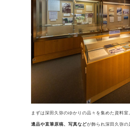
まずは深田久弥のゆかりの品々を集めた資料室
遺品や直筆原稿、写真など
が飾られ深田久弥の