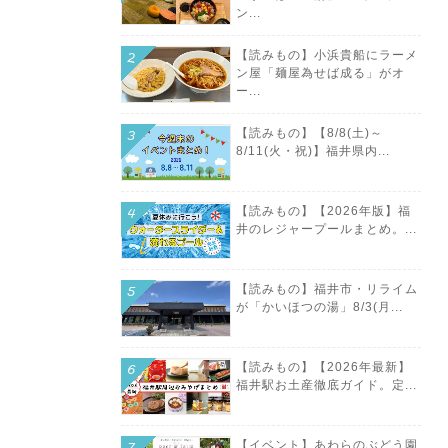
ン...
【読みもの】小浜貴船にラーメ
ン屋「麺屋為せば成る」がオ
ー...
【読みもの】【8/8(土)～
8/11(火・祝)】福井県内...
【読みもの】【2026年版】福
井のレジャープールまとめ。...
【読みもの】福井市・リライム
が「かいほつの湯」8/3(月...
【読みもの】【2026年最新】
福井駅お土産徹底ガイド。定...
【イベント】あわらのぶどう園