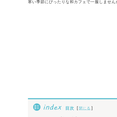
寒い季節にぴったりな和カフェで一服しません
index
[
]
目次
閉じる