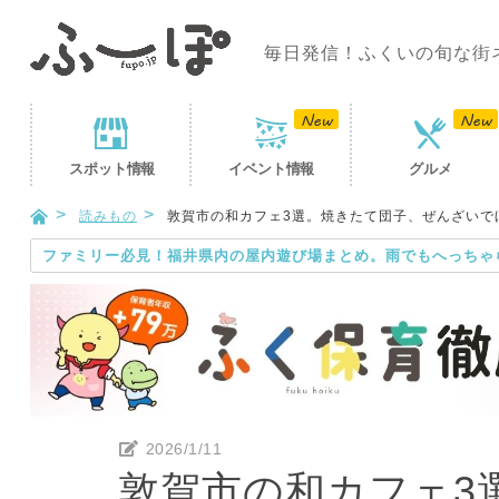
毎日発信！ふくいの旬な街
スポット
情報
イベント
情報
グルメ
読みもの
敦賀市の和カフェ3選。焼きたて団子、ぜんざいで
ファミリー必見！福井県内の屋内遊び場まとめ。雨でもへっちゃ
2026/1/11
敦賀市の和カフェ3