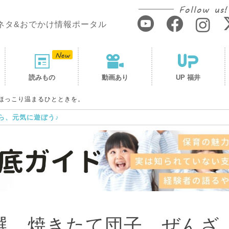
Follow us!
ネタ&おでかけ情報ポータル
読みもの
動画あり
UP 福井
ほっこり温まるひとときを。
ら、元気に遊ぼう♪
選。焼きたて団子、ぜんざ