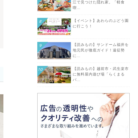
江で見つけた隠れ家。「軽食
喫...
【イベント】あわらのぶどう園
に行こう！
【読みもの】サンドーム福井を
地元民が徹底ガイド！遠征勢
に...
【読みもの】越前市・武生楽市
に無料屋内遊び場「らくまる
パ...