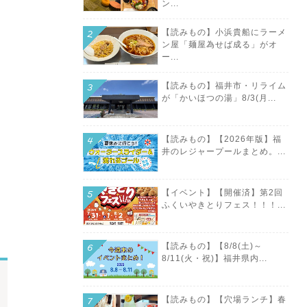
ン...
【読みもの】小浜貴船にラーメ
ン屋「麺屋為せば成る」がオ
ー...
【読みもの】福井市・リライム
が「かいほつの湯」8/3(月...
【読みもの】【2026年版】福
井のレジャープールまとめ。...
【イベント】【開催済】第2回
ふくいやきとりフェス！！！...
【読みもの】【8/8(土)～
8/11(火・祝)】福井県内...
【読みもの】【穴場ランチ】春