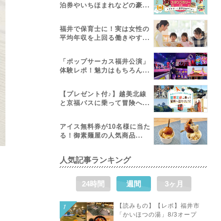
泊券やいちほまれなどの豪...
福井で保育士に！実は女性の
平均年収を上回る働きやす...
「ポップサーカス福井公演」
体験レポ！魅力はもちろん...
【プレゼント付♪】越美北線
と京福バスに乗って冒険へ...
アイス無料券が10名様に当た
る！御素麺屋の人気商品...
人気記事ランキング
24時間
週間
3ヶ月
【読みもの】【レポ】福井市
「かいほつの湯」8/3オープ