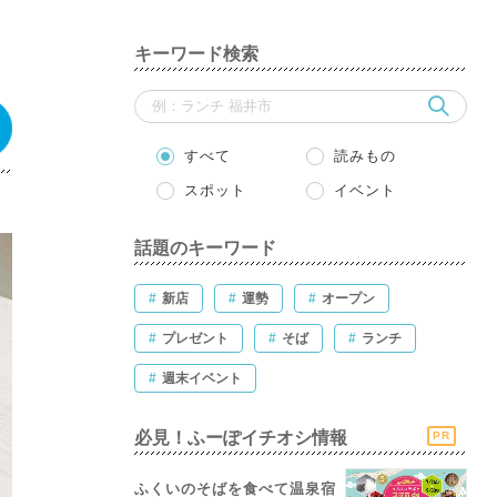
キーワード検索
すべて
読みもの
スポット
イベント
話題のキーワード
#
新店
#
運勢
#
オープン
#
プレゼント
#
そば
#
ランチ
#
週末イベント
必見！ふーぽイチオシ情報
PR
ふくいのそばを食べて温泉宿