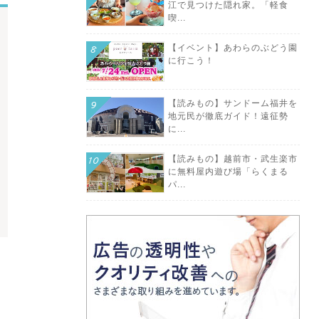
江で見つけた隠れ家。「軽食
喫...
【イベント】あわらのぶどう園
に行こう！
【読みもの】サンドーム福井を
地元民が徹底ガイド！遠征勢
に...
【読みもの】越前市・武生楽市
に無料屋内遊び場「らくまる
パ...