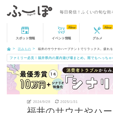
毎日発信！ふくいの旬な街
スポット
情報
イベント
情報
グルメ
読みもの
福井のサウナやハーブテントでリラックス。疲れを癒
ファミリー必見！福井県内の屋内遊び場まとめ。雨でもへっちゃ
2024/9/28
2025/1/31
福井のサウナやハー