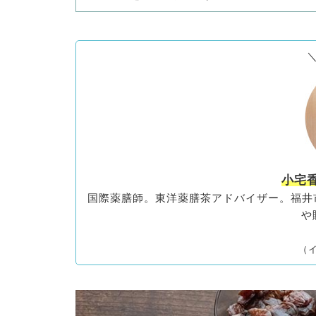
小宅
国際薬膳師。東洋薬膳茶アドバイザー。福井市の
や
（