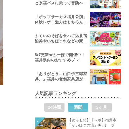
と京福バスに乗って冒険へ...
「ポップサーカス福井公演」
体験レポ！魅力はもちろん...
ふくいのそばを食べて温泉宿
泊券やいちほまれなどの豪...
8/7更新★ふーぽで開催中！
福井県内のおすすめプレ...
「ありがとう、山口伊三郎家
具。」福井の老舗家具店が...
人気記事ランキング
24時間
週間
3ヶ月
【読みもの】【レポ】福井市
「かいほつの湯」8/3オープ