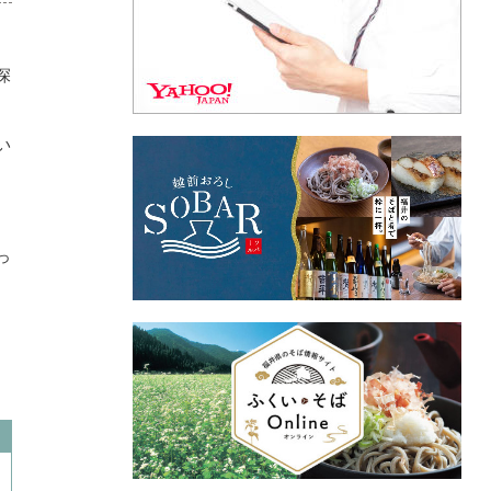
深
い
っ