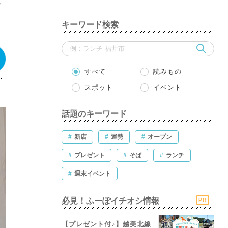
キーワード検索
すべて
読みもの
スポット
イベント
話題のキーワード
#
新店
#
運勢
#
オープン
#
プレゼント
#
そば
#
ランチ
#
週末イベント
必見！ふーぽイチオシ情報
PR
【プレゼント付♪】越美北線