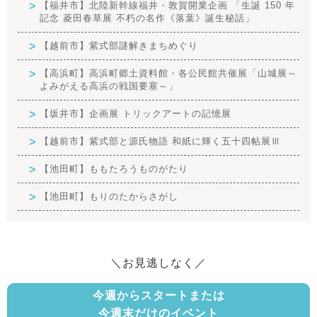
【福井市】北陸新幹線福井・敦賀開業企画 「生誕 150 年
記念 菱田春草展 不朽の名作《落葉》誕生秘話」
【越前市】紫式部謎解きまちめぐり
【高浜町】高浜町郷土資料館・各公民館共催展「山城展～
よみがえる高浜の戦国要塞～」
【坂井市】企画展 トリックアートの記憶展
【越前市】紫式部と源氏物語 和紙に輝く五十四帖展Ⅲ
【池田町】ももたろうものがたり
【池田町】もりのたからさがし
＼お見逃しなく／
今週からスタートまたは
今週末だけのイベント