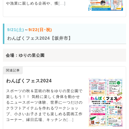
9/21(土)
～
9/22(日･祝)
わんぱくフェス2024【坂井市】
会場：ゆりの里公園