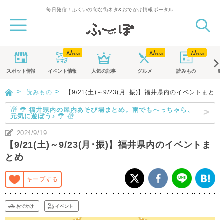
毎日発信！ふくいの旬な街ネタ&おでかけ情報ポータル
スポット
情報
イベント
情報
人気の記事
グルメ
読みもの
読みもの
【9/21(土)～9/23(月･振)】福井県内のイベントまと
☃ ☂ 福井県内の屋内あそび場まとめ。雨でもへっちゃら、
元気に遊ぼう♪ ☂ ☃
2024/9/19
【9/21(土)～9/23(月･振)】福井県内のイベントま
とめ
キープする
おでかけ
イベント