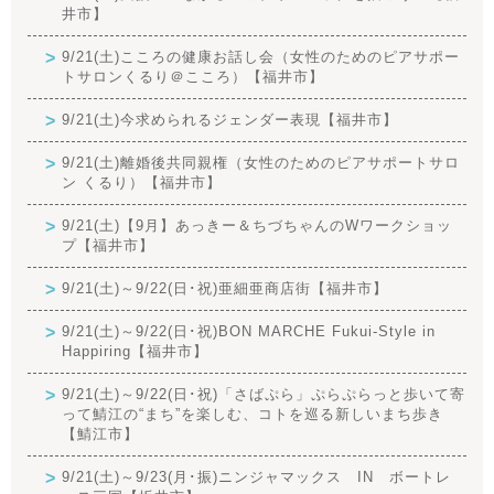
井市】
9/21(土)こころの健康お話し会（女性のためのピアサポー
トサロンくるり＠こころ）【福井市】
9/21(土)今求められるジェンダー表現【福井市】
9/21(土)離婚後共同親権（女性のためのピアサポートサロ
ン くるり）【福井市】
9/21(土)【9月】あっきー＆ちづちゃんのWワークショッ
プ【福井市】
9/21(土)～9/22(日･祝)亜細亜商店街【福井市】
9/21(土)～9/22(日･祝)BON MARCHE Fukui-Style in
Happiring【福井市】
9/21(土)～9/22(日･祝)「さばぷら」ぷらぷらっと歩いて寄
って鯖江の“まち”を楽しむ、コトを巡る新しいまち歩き
【鯖江市】
9/21(土)～9/23(月･振)ニンジャマックス IN ボートレ