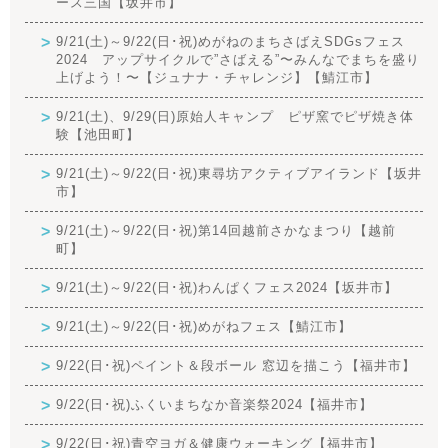
ース三国【坂井市】
9/21(土)～9/22(日･祝)めがねのまちさばえSDGsフェス
2024 アップサイクルで”さばえる”〜みんなでまちを盛り
上げよう！〜【ジュナナ・チャレンジ】【鯖江市】
9/21(土)、9/29(日)原始人キャンプ ピザ窯でピザ焼き体
験【池田町】
9/21(土)～9/22(日･祝)東尋坊アクティブアイランド【坂井
市】
9/21(土)～9/22(日･祝)第14回越前さかなまつり【越前
町】
9/21(土)～9/22(日･祝)わんぱくフェス2024【坂井市】
9/21(土)～9/22(日･祝)めがねフェス【鯖江市】
9/22(日･祝)ペイント＆段ボール 窓辺を描こう【福井市】
9/22(日･祝)ふくいまちなか音楽祭2024【福井市】
9/22(日･祝)青空ヨガ＆健康ウォーキング【福井市】