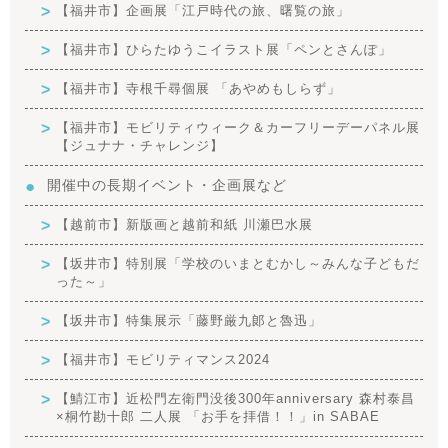
【福井市】企画展「江戸時代の旅、曙覧の旅」
【福井市】ひらたゆうこイラスト展「ペンとさんぽ」
【福井市】寺根千尋個展 「あやめもしらず」
【福井市】モビリティウィーク＆カーフリーデーパネル展
【ジュナナ・チャレンジ】
開催中の長期イベント・企画展など
【越前市】新版画と越前和紙 川瀬巴水展
【坂井市】特別展「学校のいまとむかし～みんな子どもだ
った～」
【坂井市】特集展示「藤野厳九郞と魯迅」
【福井市】モビリティマンス2024
【鯖江市】近松門左衛門没後300年anniversary 森村泰昌
×桐竹勘十郎 二人展 「お手を拝借！！」in SABAE