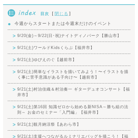
index
[
]
閉じる
目次
今週からスタートまたは今週末だけのイベント
9/20(金)～9/22(日･祝)ナイトディノパーク【勝山市】
9/21(土)ワールドKidsくらぶ【福井市】
9/21(土)ゆびえのぐ【越前市】
9/21(土)簡単なイラストを描いてみよう！〜イラストを描
く事に苦手意識がある子向け〜【越前市】
9/21(土)村治佳織＆村治奏一 ギターデュオコンサート【福
井市】
9/21(土)第16回 知識ゼロから始める新NISA～勝ち組の法
則～ お金のセミナー「入門編」【福井市】
9/21(土)観月納涼祭【あわら市】
9/21(土)支援へつながるルミナリエバッグを描こう！【福