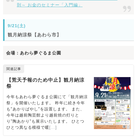
則～ お金のセミナー「入門編」
9/21(土)
観月納涼祭【あわら市】
会場：あわら夢ぐるま公園