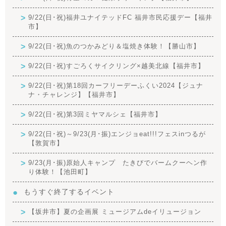
9/22(日･祝)福井ユナイテッドFC 福井市民応援デー【福井
市】
9/22(日･祝)魚のつかみどり＆塩焼き体験！【勝山市】
9/22(日･祝)すごろくサイクリング×越美北線【福井市】
9/22(日･祝)第18回カーフリーデーふくい2024【ジュナ
ナ・チャレンジ】【福井市】
9/22(日･祝)第3回ミヤマルシェ【福井市】
9/22(日･祝)～9/23(月･振)エンジョeat!!!フェスinつるが
【敦賀市】
9/23(月･振)原始人キャンプ たきびでバームクーヘン作
り体験！【池田町】
もうすぐ終了するイベント
【坂井市】夏の企画展 ミュージアムdeイリュージョン