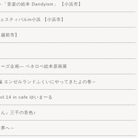
「音楽の絵本 Dandyism」 【小浜市】
ーフェスティバルin小浜 【小浜市】
 【越前市】
リーズ企画― ペネロペ絵本原画展
編 エンゼルランドふくいにやってきたよの巻～
4 in cafe ゆいまーる
りん』三千の音色♪
世界へ～