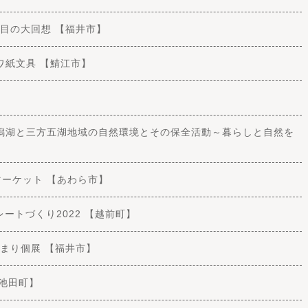
-百年目の大回想 【福井市】
ニシザワ紙文具 【鯖江市】
」北潟湖と三方五湖地域の自然環境とその保全活動～暮らしと自然を
フトマーケット 【あわら市】
プレートづくり2022 【越前町】
」おまり個展 【福井市】
【池田町】