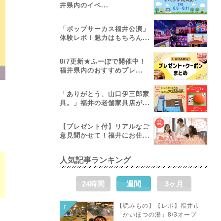
井県内のイベ...
「ポップサーカス福井公演」
体験レポ！魅力はもちろん...
8/7更新★ふーぽで開催中！
福井県内のおすすめプレ...
「ありがとう、山口伊三郎家
具。」福井の老舗家具店が...
【プレゼント付】リアルなご
意見聞かせて！福井にお住...
人気記事ランキング
の
24時間
週間
3ヶ月
【読みもの】【レポ】福井市
「かいほつの湯」8/3オープ