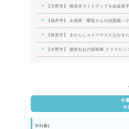
【大野市】 御清水ライトアップ＆結楽座
【福井市】 企画展「曙覧さんの虫図鑑～
【敦賀市】 きかんしゃトーマスとなかまたち
【大野市】 越前おおの探検隊 クイズビン
今
今
9/2(金)