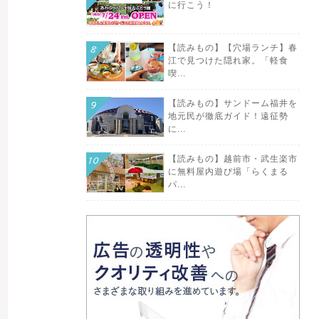
に行こう！
【読みもの】【穴場ランチ】春
江で見つけた隠れ家。「軽食
喫...
【読みもの】サンドーム福井を
地元民が徹底ガイド！遠征勢
に...
【読みもの】越前市・武生楽市
に無料屋内遊び場「らくまる
パ...