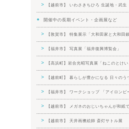
【越前市】 いわさきちひろ 生誕地・武生
開催中の長期イベント・企画展など
【敦賀市】 特集展示「大和田家と大和田
【福井市】 写真展「福井復興博覧会」
【高浜町】岩合光昭写真展「ねこのとけい
【越前町】 暮らしが豊かになる 日々のう
【福井市】 ワークショップ 「アイロンビ
【越前市】 メガネのおじいちゃんが和紙で
【越前市】 天井画襖絵師 斎灯サトル展