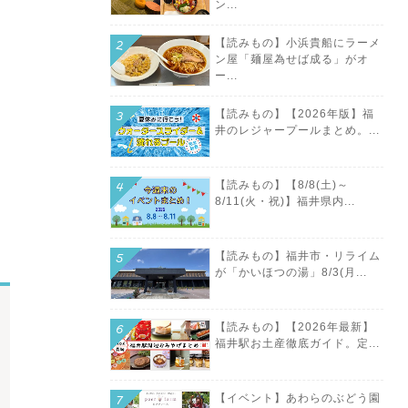
ン...
【読みもの】小浜貴船にラーメ
ン屋「麺屋為せば成る」がオ
ー...
【読みもの】【2026年版】福
井のレジャープールまとめ。...
【読みもの】【8/8(土)～
8/11(火・祝)】福井県内...
【読みもの】福井市・リライム
が「かいほつの湯」8/3(月...
【読みもの】【2026年最新】
福井駅お土産徹底ガイド。定...
【イベント】あわらのぶどう園