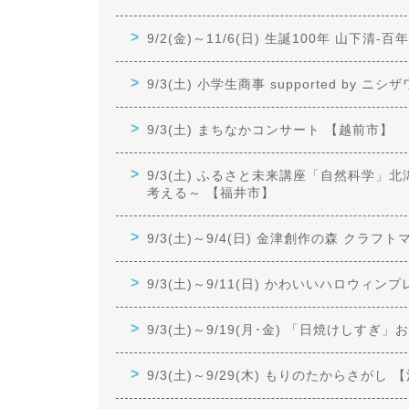
9/2(金)～11/6(日) 生誕100年 山下清
9/3(土) 小学生商事 supported by 
9/3(土) まちなかコンサート 【越前市】
9/3(土) ふるさと未来講座「自然科学
考える～ 【福井市】
9/3(土)～9/4(日) 金津創作の森 クラ
9/3(土)～9/11(日) かわいいハロウィン
9/3(土)～9/19(月･金) 「日焼けしすぎ
9/3(土)～9/29(木) もりのたからさがし 