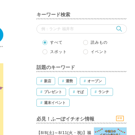
キーワード検索
すべて
読みもの
スポット
イベント
話題のキーワード
#
新店
#
運勢
#
オープン
#
プレゼント
#
そば
#
ランチ
#
週末イベント
必見！ふーぽイチオシ情報
PR
【8/8(土)～8/11(火・祝)】福