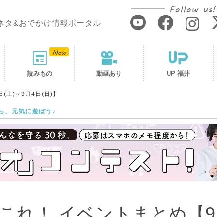
Follow us!
ネタ&おでかけ情報ポータル
読みもの
動画あり
UP 福井
土)～9月4日(日)】
ら、元気に遊ぼう♪
これ！ イベントまとめ【9