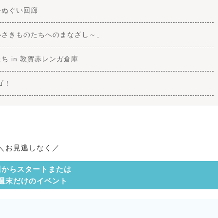
手ぬぐい回廊
小さきものたちへのまなざし～」
 in 敦賀赤レンガ倉庫
ゴ！
＼お見逃しなく／
週からスタートまたは
週末だけのイベント