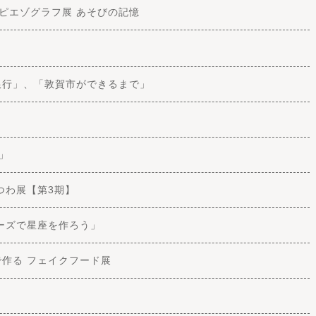
 ピエゾグラフ展 あそびの記憶
銀行」、「敦賀市ができるまで」
」
つわ展【第3期】
ーズで星座を作ろう」
作る フェイクフード展