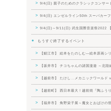
9/4(日) 親子のためのクラシックコンサート
9/4(日) エンゼルライン50th スーパカ
9/4(日)～9/11(日) 武生国際音楽祭2022
もうすぐ終了するイベント
【鯖江市】 絵本をたのしむ―絵本原画シ
【坂井市】 チコちゃんの諸国漫遊 ～北陸
【越前市】 たけし…メカニックワールド vol.1
【越前町】 西日本最大！越前焼『陶ふう
【福井市】 角野栄子展～魔女とおばけの