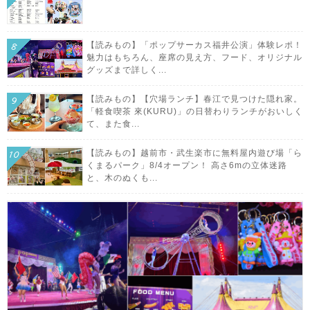
【読みもの】「ポップサーカス福井公演」体験レポ！
魅力はもちろん、座席の見え方、フード、オリジナル
グッズまで詳しく...
【読みもの】【穴場ランチ】春江で見つけた隠れ家。
「軽食喫茶 來(KURU)」の日替わりランチがおいしく
て、また食...
【読みもの】越前市・武生楽市に無料屋内遊び場「ら
くまるパーク」8/4オープン！ 高さ6mの立体迷路
と、木のぬくも...