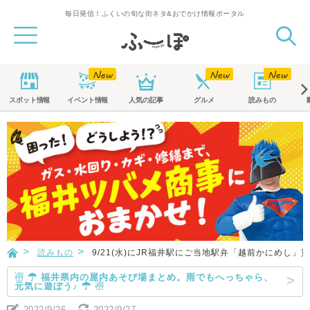
毎日発信！ふくいの旬な街ネタ&おでかけ情報ポータル
スポット
情報
イベント
情報
人気の記事
グルメ
読みもの
読みもの
9/21(水)にJR福井駅にご当地駅弁「越前かにめし
☃ ☂ 福井県内の屋内あそび場まとめ。雨でもへっちゃら、
元気に遊ぼう♪ ☂ ☃
2022/9/26
2022/9/27