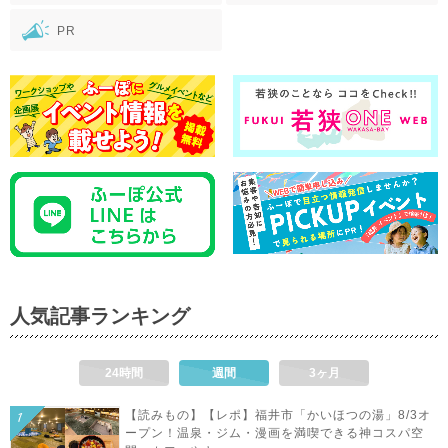
PR
人気記事ランキング
24時間
週間
3ヶ月
【読みもの】【レポ】福井市「かいほつの湯」8/3オ
ープン！温泉・ジム・漫画を満喫できる神コスパ空