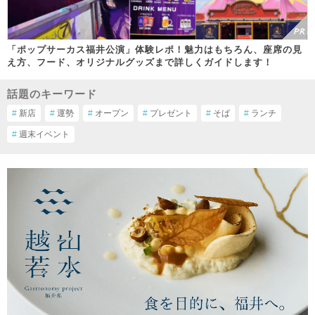
「ポップサーカス福井公演」体験レポ！魅力はもちろん、座席の見
え方、フード、オリジナルグッズまで詳しくガイドします！
話題のキーワード
#
新店
#
運勢
#
オープン
#
プレゼント
#
そば
#
ランチ
#
週末イベント