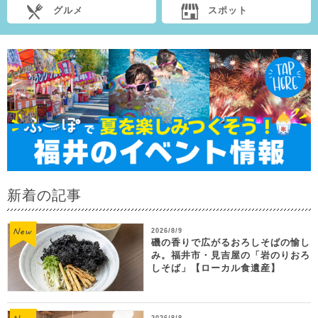
グルメ
スポット
新着の記事
2026/8/9
磯の香りで広がるおろしそばの愉し
み。福井市・見吉屋の「岩のりおろ
しそば」【ローカル食遺産】
2026/8/8