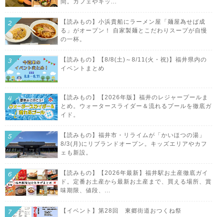
間。カフェやキッ...
【読みもの】小浜貴船にラーメン屋「麺屋為せば成
る」がオープン！ 自家製麺とこだわりスープが自慢
の一杯。
【読みもの】【8/8(土)～8/11(火・祝)】福井県内の
イベントまとめ
【読みもの】【2026年版】福井のレジャープールま
とめ。ウォータースライダー＆流れるプールを徹底ガ
イド。
【読みもの】福井市・リライムが「かいほつの湯」
8/3(月)にリブランドオープン。キッズエリアやカフ
ェも新設。
【読みもの】【2026年最新】福井駅お土産徹底ガイ
ド。定番お土産から最新お土産まで、買える場所、賞
味期限、値段、...
【イベント】第28回 東郷街道おつくね祭