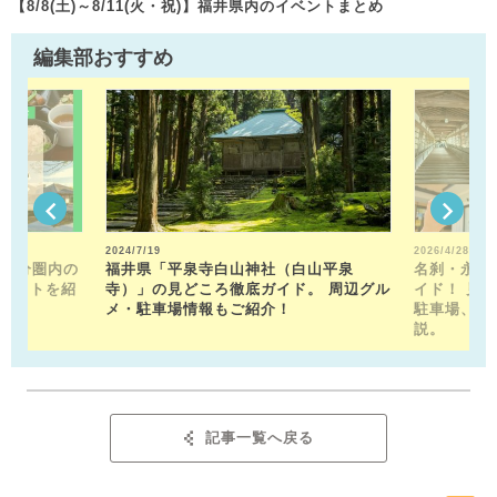
【8/8(土)～8/11(火・祝)】福井県内のイベントまとめ
編集部おすすめ
2024/7/19
2026/4/28
15分圏内の
福井県「平泉寺白山神社（白山平泉
名刹・永平
ポットを紹
寺）」の見どころ徹底ガイド。 周辺グル
イド！ 見
メ・駐車場情報もご紹介！
駐車場、お
説。
記事一覧へ戻る