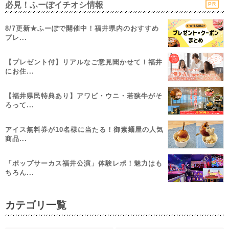
必見！ふーぽイチオシ情報
PR
8/7更新★ふーぽで開催中！福井県内のおすすめ
プレ...
【プレゼント付】リアルなご意見聞かせて！福井
にお住...
【福井県民特典あり】アワビ・ウニ・若狭牛がそ
ろって...
アイス無料券が10名様に当たる！御素麺屋の人気
商品...
「ポップサーカス福井公演」体験レポ！魅力はも
ちろん...
カテゴリ一覧