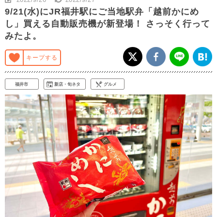
9/21(水)にJR福井駅にご当地駅弁「越前かにめ
し」買える自動販売機が新登場！ さっそく行って
みたよ。
キープする
福井市
新店・旬ネタ
グルメ