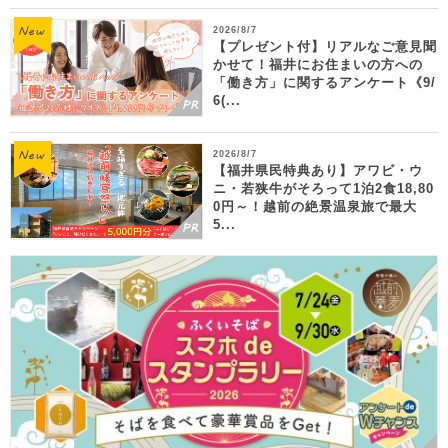
2026/8/7
【プレゼント付】リアルなご意見聞
かせて！福井にお住まいの方への
「働き方」に関するアンケート《9/
6(...
2026/8/7
【福井県民特典あり】アワビ・ウ
ニ・若狭牛がそろって1泊2食18,80
0円～！越前の絶景温泉旅で最大
5...