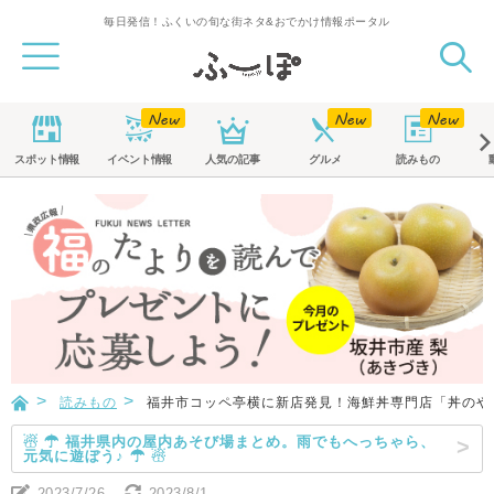
毎日発信！ふくいの旬な街ネタ&おでかけ情報ポータル
スポット
情報
イベント
情報
人気の記事
グルメ
読みもの
読みもの
福井市コッペ亭横に新店発見！海鮮丼専門店「丼のや」
☃ ☂ 福井県内の屋内あそび場まとめ。雨でもへっちゃら、
元気に遊ぼう♪ ☂ ☃
2023/7/26
2023/8/1