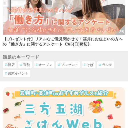
【プレゼント付】リアルなご意見聞かせて！福井にお住まいの方へ
の「働き方」に関するアンケート《9/6(日)締切》
話題のキーワード
#
新店
#
運勢
#
オープン
#
プレゼント
#
そば
#
ランチ
#
週末イベント