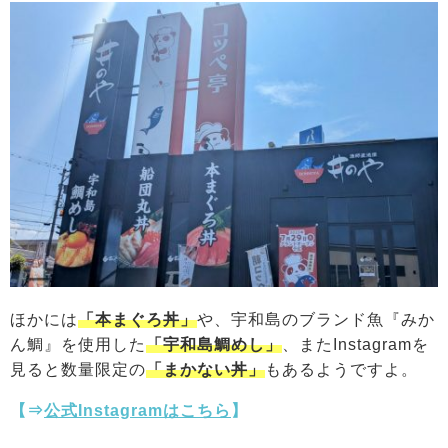
ほかには
「本まぐろ丼」
や、宇和島のブランド魚『みか
ん鯛』を使用した
「宇和島鯛めし」
、またInstagramを
見ると数量限定の
「まかない丼」
もあるようですよ。
【⇒
公式Instagramはこちら
】