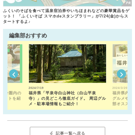
ふくいのそばを食べて温泉宿泊券やいちほまれなどの豪華賞品をゲ
ット！ 「ふくいそば スマホdeスタンプラリー」が7/24(金)からス
タートするよ♪
編集部おすすめ
2024/7/19
2024/3/20
15分圏内の
福井県「平泉寺白山神社（白山平泉
福井県内の
ポットを紹
寺）」の見どころ徹底ガイド。 周辺グル
グルメや近
メ・駐車場情報もご紹介！
部オススメ
記事一覧へ戻る