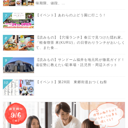
味期限、値段、...
【イベント】あわらのぶどう園に行こう！
【読みもの】【穴場ランチ】春江で見つけた隠れ家。
「軽食喫茶 來(KURU)」の日替わりランチがおいしく
て、また食...
【読みもの】サンドーム福井を地元民が徹底ガイド！
遠征勢に教えたい駐車場・託児所・周辺スポット
【イベント】第28回 東郷街道おつくね祭