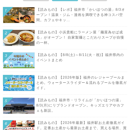
【読みもの】【レポ】福井市「かいほつの湯」8/3オ
ープン！温泉・ジム・漫画を満喫できる神コスパ空
間。カフェやキッ...
【読みもの】小浜貴船にラーメン屋「麺屋為せば成
る」がオープン！ 自家製麺とこだわりスープが自慢
の一杯。
【読みもの】【8/8(土)～8/11(火・祝)】福井県内の
イベントまとめ
【読みもの】【2026年版】福井のレジャープールま
とめ。ウォータースライダー＆流れるプールを徹底ガ
イド。
【読みもの】福井市・リライムが「かいほつの湯」
8/3(月)にリブランドオープン。キッズエリアやカフ
ェも新設。
【読みもの】【2026年最新】福井駅お土産徹底ガイ
ド。定番お土産から最新お土産まで、買える場所、賞