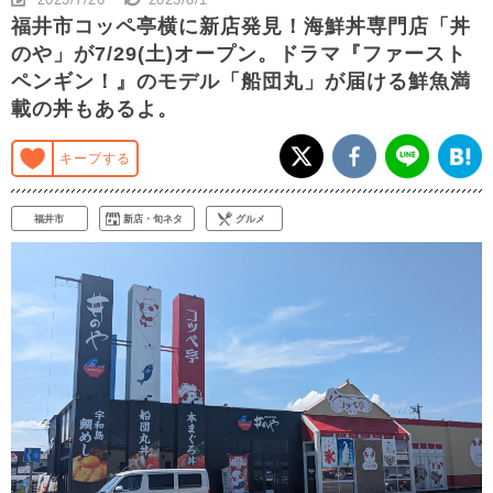
福井市コッペ亭横に新店発見！海鮮丼専門店「丼
のや」が7/29(土)オープン。ドラマ『ファースト
ペンギン！』のモデル「船団丸」が届ける鮮魚満
載の丼もあるよ。
キープする
福井市
新店・旬ネタ
グルメ