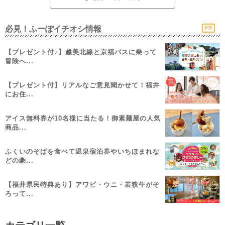
必見！ふーぽイチオシ情報
PR
【プレゼント付♪】越美北線と京福バスに乗って
冒険へ...
【プレゼント付】リアルなご意見聞かせて！福井
にお住...
アイス無料券が10名様に当たる！御素麺屋の人気
商品...
ふくいのそばを食べて温泉宿泊券やいちほまれな
どの豪...
【福井県民特典あり】アワビ・ウニ・若狭牛がそ
ろって...