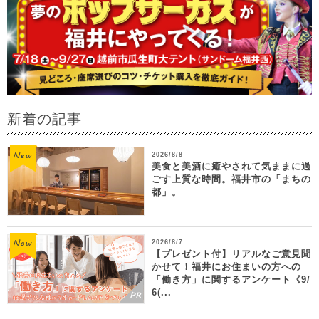
新着の記事
2026/8/8
美食と美酒に癒やされて気ままに過
ごす上質な時間。福井市の「まちの
都」。
2026/8/7
【プレゼント付】リアルなご意見聞
かせて！福井にお住まいの方への
「働き方」に関するアンケート《9/
6(...