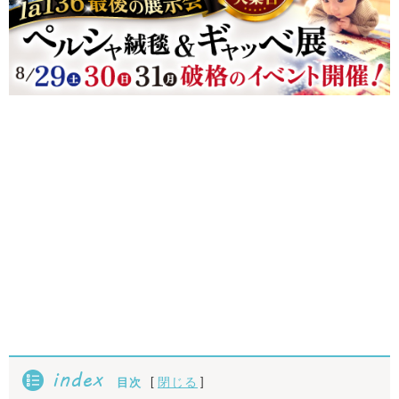
index
[
]
閉じる
目次