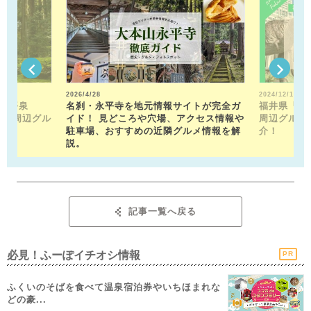
2026/4/28
2024/12/13
山平泉
名刹・永平寺を地元情報サイトが完全ガ
福井県「福
。 周辺グル
イド！ 見どころや穴場、アクセス情報や
周辺グルメ
駐車場、おすすめの近隣グルメ情報を解
介！
説。
記事一覧へ戻る
必見！ふーぽイチオシ情報
PR
ふくいのそばを食べて温泉宿泊券やいちほまれな
どの豪...