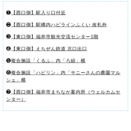
❶
【西口側】駅入り口付近
❷
【西口側】駅構内ハピラインふくい 改札外
❸
【東口側】福井市観光交流センター1階
❹
【東口側】えちぜん鉄道 北口出口
❺
複合施設「くるふ」内「ろ組」横
❻
複合施設「ハピリン」内「サニーさんの農園マル
シェ」横
❼
【西口側】福井市まちなか案内所（ウェルカムセ
ンター）