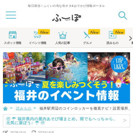
毎日発信！ふくいの旬な街ネタ&おでかけ情報ポータル
スポット
情報
イベント
情報
人気の記事
グルメ
読みもの
読みもの
福井駅周辺のコインロッカーを徹底ナビ！設置場所、
☃ ☂ 福井県内の屋内あそび場まとめ。雨でもへっちゃら、
元気に遊ぼう♪ ☂ ☃
2026/3/4
2026/4/8