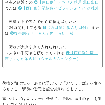
⇒在来線近くの
❹【東口側】えちぜん鉄道 北口出口
または
❷【西口側】駅構内ハピラインふくい 改札外
「夜遅くまで遊んでから荷物を取りたい」
⇒24時間利用できる
❶【西口側】駅入り口付近
また
は
❺複合施設「くるふ」内「ろ組」横
「荷物が大きすぎて入れられない」
⇒大きい手荷物も預かってくれる
❼【西口側】福井
市まちなか案内所（ウェルカムセンター）
荷物を預けたら、あとは手ぶらで「おろしそば」を食べ
るもよし、駅前の恐竜と記念撮影するもよし。
重いバッグはロッカーに任せて、身軽に福井のまちを楽
しんでくださいね♪