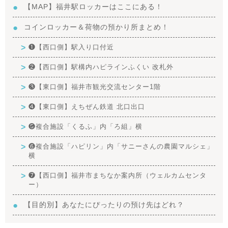
【MAP】福井駅ロッカーはここにある！
コインロッカー＆荷物の預かり所まとめ！
❶【西口側】駅入り口付近
❷【西口側】駅構内ハピラインふくい 改札外
❸【東口側】福井市観光交流センター1階
❹【東口側】えちぜん鉄道 北口出口
❺複合施設「くるふ」内「ろ組」横
❻複合施設「ハピリン」内「サニーさんの農園マルシェ」
横
❼【西口側】福井市まちなか案内所（ウェルカムセンタ
ー）
【目的別】あなたにぴったりの預け先はどれ？