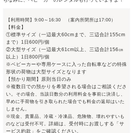
【利用時間】9:00～16:30 （案内所閉所は17:00）
【料金】
①標準サイズ（一辺最大60cmまで、三辺合計155cm
まで）1日600円/個
②大型サイズ（一辺最大61cm以上、三辺合計156㎝
以上）1日800円/個
※ベビーカーや専用ケースに入った自転車などの特殊
形状の荷物は大型サイズとなります
【預かり期間】原則当日のみ
※複数日での預かりを希望される場合はご相談くださ
い。
その場合、当該日数分の利用料金を事前に決済し、
早めに手荷物を引き取られた場合でも
料金の返却はいた
しません。
※現金、貴重品、冷蔵・冷凍品、危険物、壊れやすいも
のなどは受付不可。
詳細は、受付時にお渡しする「サ
ービス約款」をご確認ください。