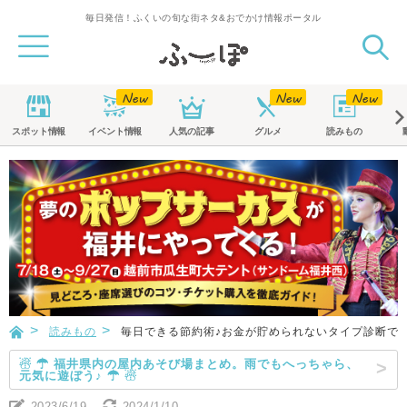
毎日発信！ふくいの旬な街ネタ&おでかけ情報ポータル
スポット
情報
イベント
情報
人気の記事
グルメ
読みもの
読みもの
毎日できる節約術♪お金が貯められないタイプ診断で
☃ ☂ 福井県内の屋内あそび場まとめ。雨でもへっちゃら、
元気に遊ぼう♪ ☂ ☃
2023/6/19
2024/1/10