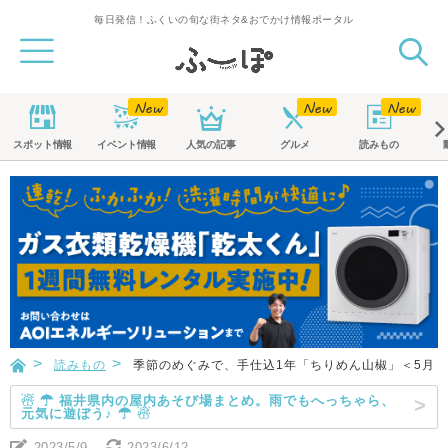
毎日発信！ふくいの旬な街ネタ&おでかけ情報ポータル
スポット
情報
イベント
情報
人気の記事
グルメ
読みもの
読みもの
季節のめぐみで、手仕込1年「ちりめん山椒」＜5月＞
☃ ☂ 福井県内の屋内あそび場まとめ。雨でもへっちゃら、
元気に遊ぼう♪ ☂ ☃
2023/5/9
2023/6/12