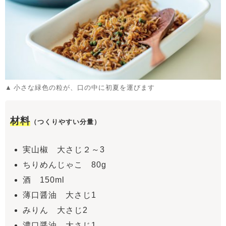
小さな緑色の粒が、口の中に初夏を運びます
材料
（つくりやすい分量）
実山椒 大さじ２～3
ちりめんじゃこ 80g
酒 150ml
薄口醤油 大さじ1
みりん 大さじ2
濃口醤油 大さじ1