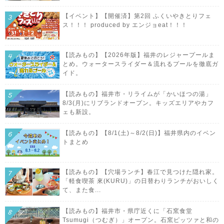
【イベント】【開催済】第2回 ふくいやきとりフェ
ス！！！ produced by エンジョeat！！！
【読みもの】【2026年版】福井のレジャープールま
とめ。ウォータースライダー＆流れるプールを徹底ガ
イド。
【読みもの】福井市・リライムが「かいほつの湯」
8/3(月)にリブランドオープン。キッズエリアやカフ
ェも新設。
【読みもの】【8/1(土)～8/2(日)】福井県内のイベン
トまとめ
【読みもの】【穴場ランチ】春江で見つけた隠れ家。
「軽食喫茶 來(KURU)」の日替わりランチがおいしく
て、また食...
【読みもの】福井市・県庁近くに「石窯食堂
Tsumugi（つむぎ）」オープン。石窯ピッツァと和の