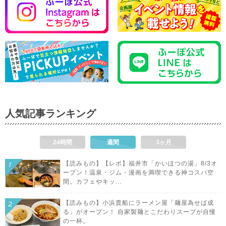
人気記事ランキング
24時間
週間
3ヶ月
【読みもの】【レポ】福井市「かいほつの湯」8/3オ
ープン！温泉・ジム・漫画を満喫できる神コスパ空
間。カフェやキッ...
【読みもの】小浜貴船にラーメン屋「麺屋為せば成
る」がオープン！ 自家製麺とこだわりスープが自慢
の一杯。