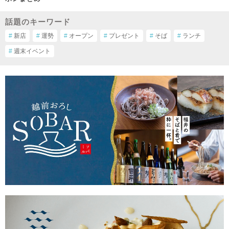
話題のキーワード
#
新店
#
運勢
#
オープン
#
プレゼント
#
そば
#
ランチ
#
週末イベント