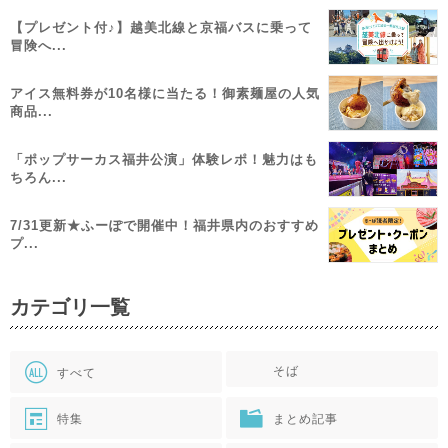
【プレゼント付♪】越美北線と京福バスに乗って
冒険へ...
アイス無料券が10名様に当たる！御素麺屋の人気
商品...
「ポップサーカス福井公演」体験レポ！魅力はも
ちろん...
7/31更新★ふーぽで開催中！福井県内のおすすめ
プ...
カテゴリ一覧
そば
すべて
特集
まとめ記事