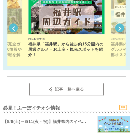
2024/12/13
2024/3/20
トが完全ガ
福井県「福井駅」から徒歩約15分圏内の
福井県内の
クセス情報や
周辺グルメ・お土産・観光スポットを紹
グルメや近
メ情報を解
介！
部オススメ
記事一覧へ戻る
必見！ふーぽイチオシ情報
PR
【8/8(土)～8/11(火・祝)】福井県内のイベ...