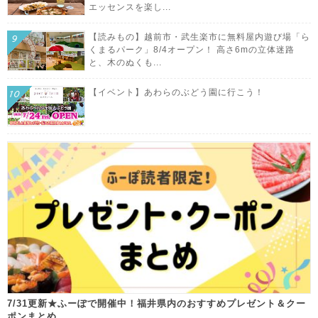
エッセンスを楽し...
【読みもの】越前市・武生楽市に無料屋内遊び場「ら
くまるパーク」8/4オープン！ 高さ6mの立体迷路
と、木のぬくも...
【イベント】あわらのぶどう園に行こう！
7/31更新★ふーぽで開催中！福井県内のおすすめプレゼント＆クー
ポンまとめ