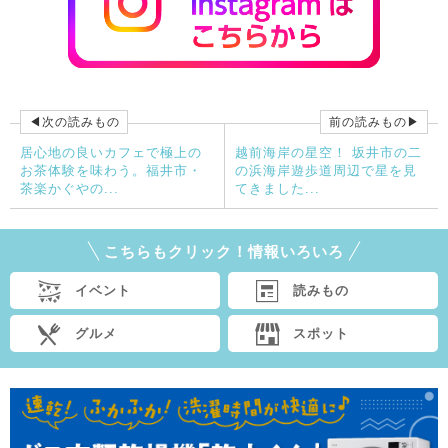
◀次の読みもの
前の読みもの▶
居心地の良いカフェで極上の
越前海岸の星空！ 坂井市の二
お茶体験を味わう。福井市・
の浜海岸遊歩道周辺で星を見
茶楽かぐやの...
てきました...
こちらもクリック！情報いろいろ
イベント
読みもの
グルメ
スポット