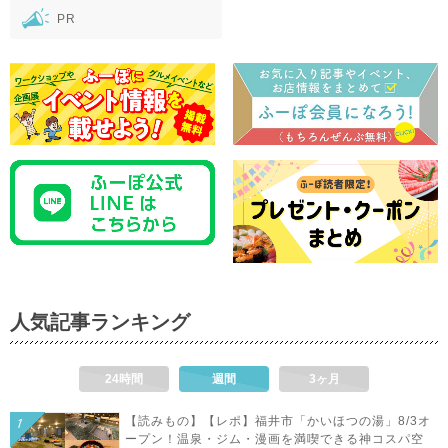
PR
人気記事ランキング
24時間
週間
3ヶ月
【読みもの】【レポ】福井市「かいほつの湯」8/3オ
ープン！温泉・ジム・漫画を満喫できる神コスパ空