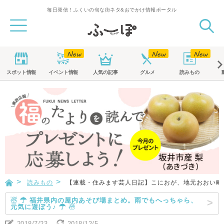
毎日発信！ふくいの旬な街ネタ&おでかけ情報ポータル
スポット
情報
イベント
情報
人気の記事
グルメ
読みもの
読みもの
【連載・住みます芸人日記】こにおが、地元おおい町
☃ ☂ 福井県内の屋内あそび場まとめ。雨でもへっちゃら、
元気に遊ぼう♪ ☂ ☃
2018/7/23
2018/12/5