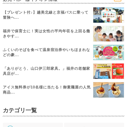
【プレゼント付♪】越美北線と京福バスに乗って
冒険へ...
福井で保育士に！実は女性の平均年収を上回る働
きやす...
ふくいのそばを食べて温泉宿泊券やいちほまれな
どの豪...
「ありがとう、山口伊三郎家具。」福井の老舗家
具店が...
アイス無料券が10名様に当たる！御素麺屋の人気
商品...
カテゴリ一覧