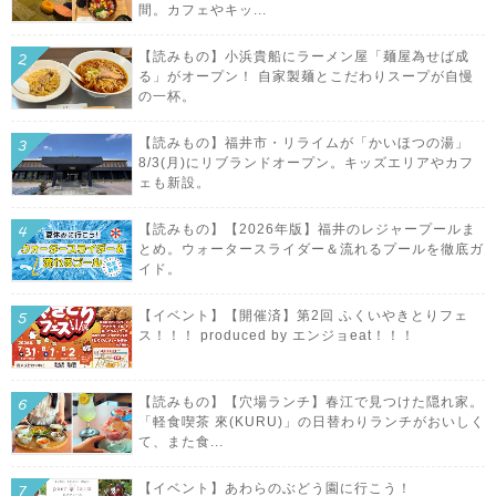
間。カフェやキッ...
【読みもの】小浜貴船にラーメン屋「麺屋為せば成
る」がオープン！ 自家製麺とこだわりスープが自慢
の一杯。
【読みもの】福井市・リライムが「かいほつの湯」
8/3(月)にリブランドオープン。キッズエリアやカフ
ェも新設。
【読みもの】【2026年版】福井のレジャープールま
とめ。ウォータースライダー＆流れるプールを徹底ガ
イド。
【イベント】【開催済】第2回 ふくいやきとりフェ
ス！！！ produced by エンジョeat！！！
【読みもの】【穴場ランチ】春江で見つけた隠れ家。
「軽食喫茶 來(KURU)」の日替わりランチがおいしく
て、また食...
【イベント】あわらのぶどう園に行こう！