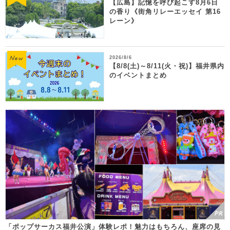
【広島】記憶を呼び起こす8月6日
の香り《街角リレーエッセイ 第16
レーン》
2026/8/6
【8/8(土)～8/11(火・祝)】福井県内
のイベントまとめ
「ポップサーカス福井公演」体験レポ！魅力はもちろん、座席の見