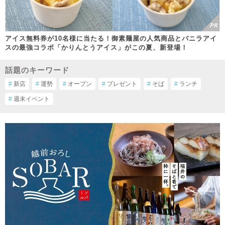
アイス無料券が10名様に当たる！御素麺屋の人気商品とバニラアイ
スの最強コラボ「かりんとうアイス」がこの夏、新登場！
話題のキーワード
#
新店
#
運勢
#
オープン
#
プレゼント
#
そば
#
ランチ
#
週末イベント