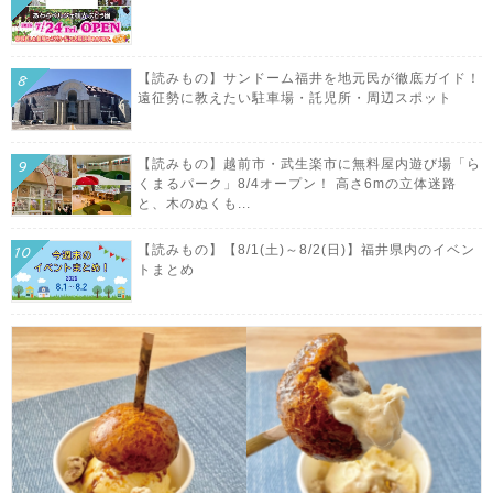
【読みもの】サンドーム福井を地元民が徹底ガイド！
遠征勢に教えたい駐車場・託児所・周辺スポット
【読みもの】越前市・武生楽市に無料屋内遊び場「ら
くまるパーク」8/4オープン！ 高さ6mの立体迷路
と、木のぬくも...
【読みもの】【8/1(土)～8/2(日)】福井県内のイベン
トまとめ