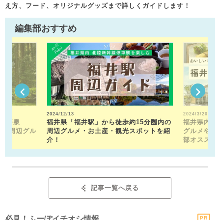
え方、フード、オリジナルグッズまで詳しくガイドします！
編集部おすすめ
2024/12/13
2024/3/20
山平泉
福井県「福井駅」から徒歩約15分圏内の
福井県内の
。 周辺グル
周辺グルメ・お土産・観光スポットを紹
グルメや近
介！
部オススメ
記事一覧へ戻る
必見！ふーぽイチオシ情報
PR