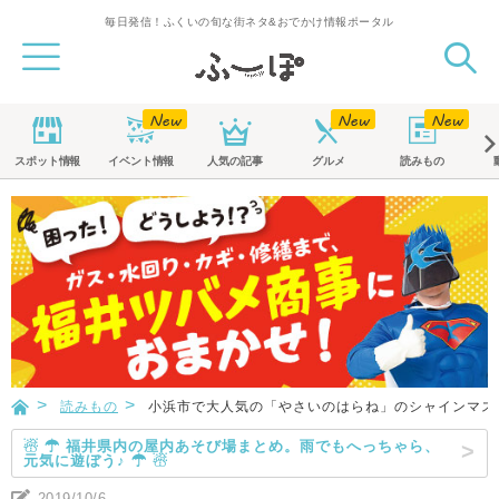
毎日発信！ふくいの旬な街ネタ&おでかけ情報ポータル
スポット
情報
イベント
情報
人気の記事
グルメ
読みもの
読みもの
小浜市で大人気の「やさいのはらね」のシャインマス
☃ ☂ 福井県内の屋内あそび場まとめ。雨でもへっちゃら、
元気に遊ぼう♪ ☂ ☃
2019/10/6