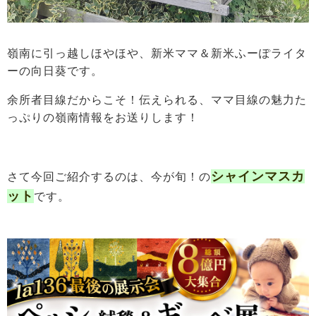
嶺南に引っ越しほやほや、新米ママ＆新米ふーぽライタ
ーの向日葵です。
余所者目線だからこそ！伝えられる、ママ目線の魅力た
っぷりの嶺南情報をお送りします！
シャインマスカ
さて今回ご紹介するのは、今が旬！の
ット
です。