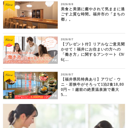
2026/8/8
美食と美酒に癒やされて気ままに過
ごす上質な時間。福井市の「まちの
都」。
2026/8/7
【プレゼント付】リアルなご意見聞
かせて！福井にお住まいの方への
「働き方」に関するアンケート《9/
6(...
2026/8/7
【福井県民特典あり】アワビ・ウ
ニ・若狭牛がそろって1泊2食18,80
0円～！越前の絶景温泉旅で最大
5...