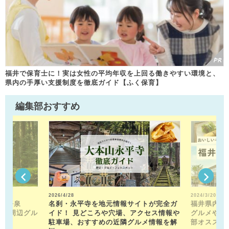
福井で保育士に！実は女性の平均年収を上回る働きやすい環境と、
県内の手厚い支援制度を徹底ガイド【ふく保育】
編集部おすすめ
2026/4/28
2024/3/20
山平泉
名刹・永平寺を地元情報サイトが完全ガ
福井県内の
。 周辺グル
イド！ 見どころや穴場、アクセス情報や
グルメや近
駐車場、おすすめの近隣グルメ情報を解
部オススメ