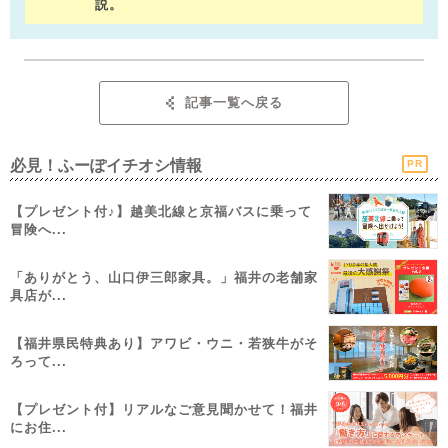
説。
記事一覧へ戻る
必見！ふーぽイチオシ情報
PR
【プレゼント付♪】越美北線と京福バスに乗って
冒険へ...
「ありがとう、山口伊三郎家具。」福井の老舗家
具店が...
【福井県民特典あり】アワビ・ウニ・若狭牛がそ
ろって...
【プレゼント付】リアルなご意見聞かせて！福井
にお住...