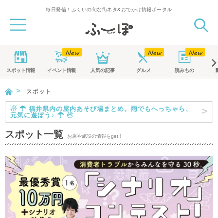
毎日発信！ふくいの旬な街ネタ&おでかけ情報ポータル
スポット
情報
イベント
情報
人気の記事
グルメ
読みもの
スポット
☃ ☂ 福井県内の屋内あそび場まとめ。雨でもへっちゃら、
元気に遊ぼう♪ ☂ ☃
スポット一覧
お店や施設の情報をget！