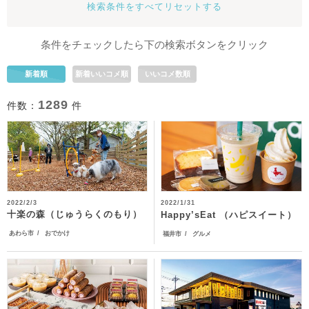
検索条件をすべてリセットする
条件をチェックしたら下の検索ボタンをクリック
新着順
新着いいコメ順
いいコメ数順
1289
件数：
件
2022/2/3
2022/1/31
十楽の森（じゅうらくのもり）
Happy’sEat （ハピスイート）
あわら市
おでかけ
福井市
グルメ