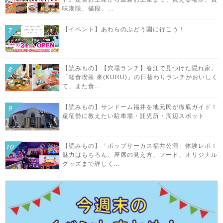
味期限、値段、...
【イベント】あわらのぶどう園に行こう！
【読みもの】【穴場ランチ】春江で見つけた隠れ家。
「軽食喫茶 來(KURU)」の日替わりランチがおいしく
て、また食...
【読みもの】サンドーム福井を地元民が徹底ガイド！
遠征勢に教えたい駐車場・託児所・周辺スポット
【読みもの】「ポップサーカス福井公演」体験レポ！
魅力はもちろん、座席の見え方、フード、オリジナル
グッズまで詳しく...