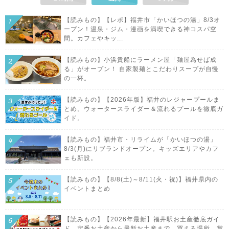
【読みもの】【レポ】福井市「かいほつの湯」8/3オ
ープン！温泉・ジム・漫画を満喫できる神コスパ空
間。カフェやキッ...
【読みもの】小浜貴船にラーメン屋「麺屋為せば成
る」がオープン！ 自家製麺とこだわりスープが自慢
の一杯。
【読みもの】【2026年版】福井のレジャープールま
とめ。ウォータースライダー＆流れるプールを徹底ガ
イド。
【読みもの】福井市・リライムが「かいほつの湯」
8/3(月)にリブランドオープン。キッズエリアやカフ
ェも新設。
【読みもの】【8/8(土)～8/11(火・祝)】福井県内の
イベントまとめ
【読みもの】【2026年最新】福井駅お土産徹底ガイ
ド。定番お土産から最新お土産まで、買える場所、賞