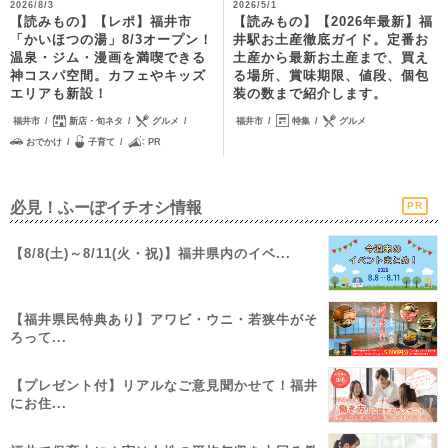
2026/8/3
2026/5/1
【読みもの】【レポ】福井市
【読みもの】【2026年最新】福
「かいほつの湯」8/3オープン！
井駅お土産徹底ガイド。定番お
温泉・ジム・漫画を満喫できる
土産から最新お土産まで、買え
神コスパ空間。カフェやキッズ
る場所、賞味期限、値段、個包
エリアも新設！
装の数まで紹介します。
福井市
新店・旬ネタ
グルメ
福井市
特集
グルメ
おでかけ
子育て
PR
必見！ふーぽイチオシ情報
PR
【8/8(土)～8/11(火・祝)】福井県内のイベ...
【福井県民特典あり】アワビ・ウニ・若狭牛がそ
ろって...
【プレゼント付】リアルなご意見聞かせて！福井
にお住...