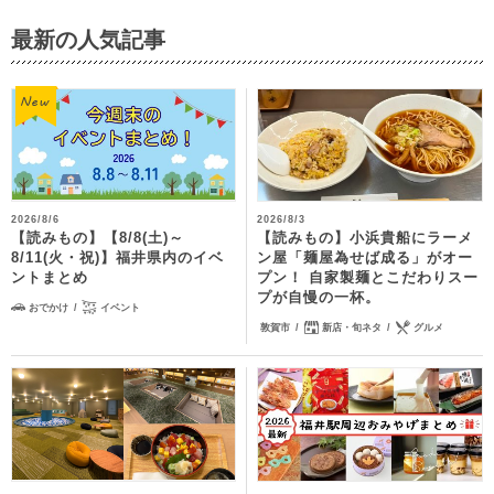
最新の人気記事
2026/8/6
2026/8/3
【読みもの】【8/8(土)～
【読みもの】小浜貴船にラーメ
8/11(火・祝)】福井県内のイベ
ン屋「麺屋為せば成る」がオー
ントまとめ
プン！ 自家製麺とこだわりスー
プが自慢の一杯。
おでかけ
イベント
敦賀市
新店・旬ネタ
グルメ