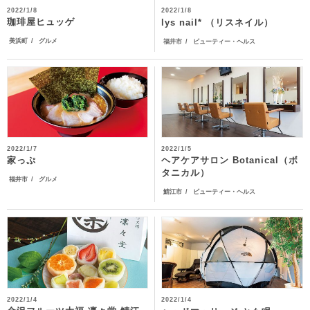
2022/1/8
2022/1/8
珈琲屋ヒュッゲ
lys nail* （リスネイル）
美浜町
グルメ
福井市
ビューティー・ヘルス
2022/1/7
2022/1/5
ヘアケアサロン Botanical（ボ
家っぷ
タニカル）
福井市
グルメ
鯖江市
ビューティー・ヘルス
2022/1/4
2022/1/4