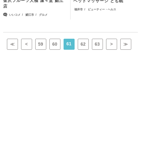
金沢フルーツ大福 凛々堂 鯖江
ヘッドマッサージ とも眠
店
福井市
ビューティー・ヘルス
いいコメ
鯖江市
グルメ
61
≪
<
59
60
62
63
>
≫