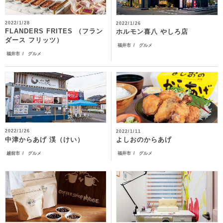
2022/1/28
2022/1/26
FLANDERS FRITES （フラン
ホルモン喜八 やしろ店
ダース フリッツ）
福井市
グルメ
福井市
グルメ
2022/1/26
2022/1/11
中津からあげ 渓（けい）
よしおのからあげ
越前市
グルメ
福井市
グルメ