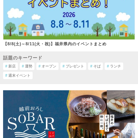
【8/8(土)～8/11(火・祝)】福井県内のイベントまとめ
話題のキーワード
#
新店
#
運勢
#
オープン
#
プレゼント
#
そば
#
ランチ
#
週末イベント