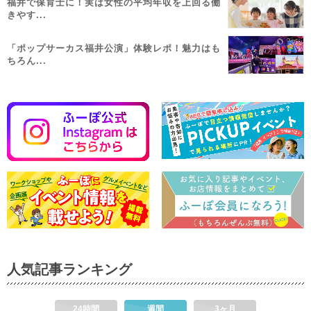
福井で保育士に！実は女性の平均年収を上回る働
きやす...
「ポップサーカス福井公演」体験レポ！魅力はも
ちろん...
人気記事ランキング
24時間
週間
3ヶ月