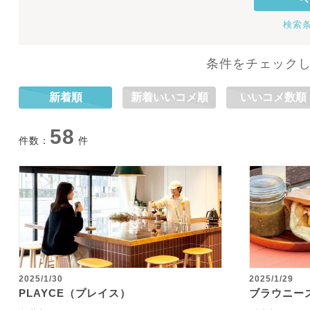
検索
条件をチェック
新着順
新着いいコメ順
いいコメ数順
58
件数：
件
2025/1/30
2025/1/29
PLAYCE（プレイス）
ブラウニー