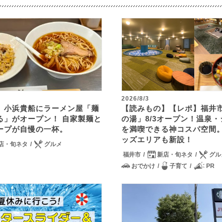
2026/8/3
】小浜貴船にラーメン屋「麺
【読みもの】【レポ】福井
る」がオープン！ 自家製麺と
の湯」8/3オープン！温泉
ープが自慢の一杯。
を満喫できる神コスパ空間
ッズエリアも新設！
店・旬ネタ
グルメ
福井市
新店・旬ネタ
グル
おでかけ
子育て
PR