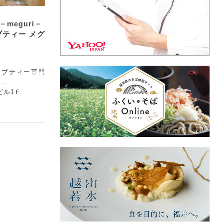
 廻－meguri－
ティー メグ
ーブティー専門
..
ビル1Ｆ