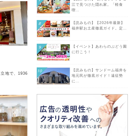
江で見つけた隠れ家。「軽食
喫...
【読みもの】【2026年最新】
福井駅お土産徹底ガイド。定...
【イベント】あわらのぶどう園
に行こう！
【読みもの】サンドーム福井を
立地で、1936
地元民が徹底ガイド！遠征勢
に...