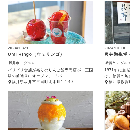
2024/10/21
2024/10/10
Umi Ringo（ウミリンゴ）
奥井海生堂
坂井市
グルメ
敦賀市
グル
パリパリ食感が売りのりんご飴専門店が、三国
1871年に
駅の前通りにオープン。 「バ...
は、敦賀の地に
福井県坂井市三国町北本町1-4-40
福井県敦賀市