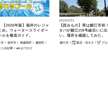
2026/3/31
【2026年版】福井のレジャ
【読みもの】実は鯖江市初！8
とめ。ウォータースライダー
タバが鯖江の8号線沿いに出
ールを徹底ガイド。
い。場所を確認してみた。
ら市
坂井市
南越前町
越前町
鯖江市
新店・旬ネタ
グル
まとめ記事
おでかけ