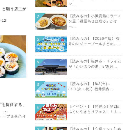
ン...
」と願う店主が
【読みもの】小浜貴船にラーメ
12
ン屋「麺屋為せば成る」がオ
ー...
【読みもの】【2026年版】福
井のレジャープールまとめ。...
【読みもの】福井市・リライム
が「かいほつの湯」8/3(月...
【読みもの】【8/8(土)～
）
8/11(火・祝)】福井県内...
”を提供する、
【イベント】【開催済】第2回
...
ふくいやきとりフェス！！！...
ウォーブルKハイ
【読みもの】【穴場ランチ】春