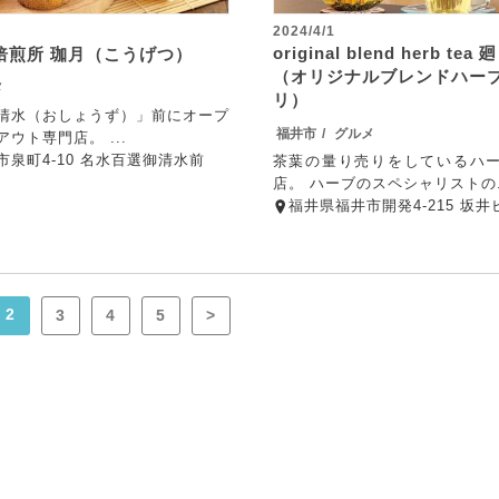
2024/4/1
original blend herb tea
焙煎所 珈月（こうげつ）
（オリジナルブレンドハーブ
メ
リ）
清水（おしょうず）」前にオープ
福井市
グルメ
ウト専門店。 ...
泉町4-10 名水百選御清水前
茶葉の量り売りをしているハ
店。 ハーブのスペシャリストの.
福井県福井市開発4-215 坂井
2
3
4
5
>