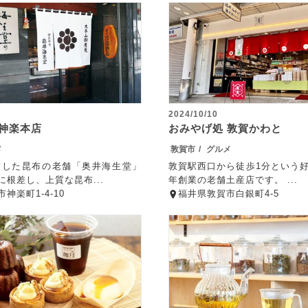
2024/10/10
 神楽本店
おみやげ処 敦賀かわと
メ
敦賀市
グルメ
創業した昆布の老舗「奥井海生堂」
敦賀駅西口から徒歩1分という好
根差し、上質な昆布...
年創業の老舗土産店です。 ...
神楽町1-4-10
福井県敦賀市白銀町4-5