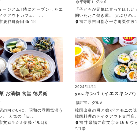
メ
永平寺町
グルメ
ュージアム｣隣にオープンしたエ
「子どもが元気に育ってほしい
クアウトカフェ。 ...
開いたたこ焼き屋。 大ぶりの...
鹿谷町保田85-18
福井県吉田郡永平寺町栗住波1-
2024/11/11
菜 お漬物 食堂 徳兵衛
yes.キンパ（イエスキンパ
メ
福井市
グルメ
駅の向かいに、昭和の雰囲気漂う
韓国出身の母と娘が“オモニの味
。 人気の「日...
韓国料理のテイクアウト専門店。 
文京4-2-8 伊藤ビル1階
福井県福井市文京6-16-6 
ツ1階