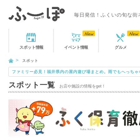
毎日発信！ふくいの旬な街
スポット
情報
イベント
情報
グルメ
スポット
ファミリー必見！福井県内の屋内遊び場まとめ。雨でもへっちゃ
スポット一覧
お店や施設の情報をget！