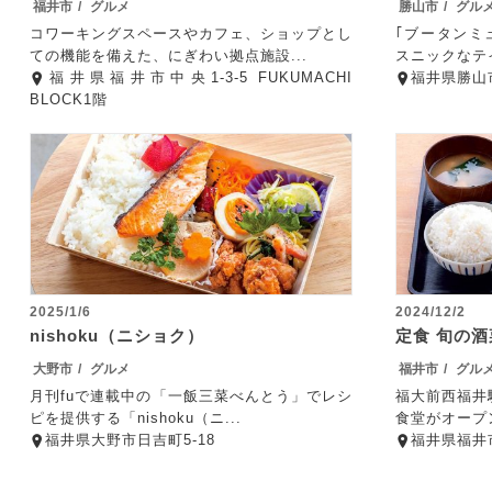
福井市
グルメ
勝山市
グル
コワーキングスペースやカフェ、ショップとし
｢ブータンミ
ての機能を備えた、にぎわい拠点施設...
スニックなテイ
福井県福井市中央1-3-5 FUKUMACHI
福井県勝山市
BLOCK1階
2025/1/6
2024/12/2
nishoku（ニショク）
定食 旬の酒
大野市
グルメ
福井市
グル
月刊fuで連載中の「一飯三菜べんとう」でレシ
福大前西福井
ピを提供する「nishoku（ニ...
食堂がオープン
福井県大野市日吉町5-18
福井県福井市