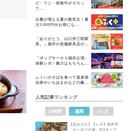
ビ・ウニ・若狭牛がそろっ
て...
出費が増える夏の救世主！最
大3,000円分お得にな...
「ありがとう、山口伊三郎家
具。」福井の老舗家具店が...
「ポップサーカス福井公演」
体験レポ！魅力はもちろん...
ふくいのそばを食べて温泉宿
泊券やいちほまれなどの豪...
人気記事ランキング
24時間
週間
3ヶ月
【読みもの】【レポ】福井市
「かいほつの湯」8/3オープ