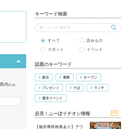
キーワード検索
すべて
読みもの
スポット
イベント
話題のキーワード
#
新店
#
運勢
#
オープン
県内
のみ
#
プレゼント
#
そば
#
ランチ
#
週末イベント
必見！ふーぽイチオシ情報
PR
【福井県民特典あり】アワ