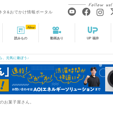
Follow us!
ネタ&おでかけ情報ポータル
読みもの
動画あり
UP 福井
ら、元気に遊ぼう♪
のお菓子屋さん。