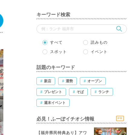
キーワード検索
すべて
読みもの
スポット
イベント
話題のキーワード
#
新店
#
運勢
#
オープン
#
プレゼント
#
そば
#
ランチ
#
週末イベント
必見！ふーぽイチオシ情報
PR
【福井県民特典あり】アワ