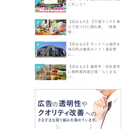
に行こう！
【読みもの】【穴場ランチ】春
江で見つけた隠れ家。「軽食
喫...
【読みもの】サンドーム福井を
地元民が徹底ガイド！遠征勢
に...
【読みもの】越前市・武生楽市
に無料屋内遊び場「らくまる
パ...