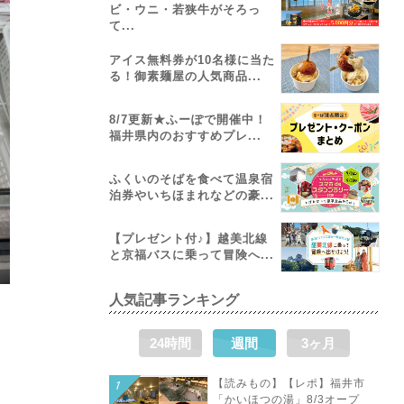
ビ・ウニ・若狭牛がそろっ
て...
アイス無料券が10名様に当た
る！御素麺屋の人気商品...
8/7更新★ふーぽで開催中！
福井県内のおすすめプレ...
ふくいのそばを食べて温泉宿
泊券やいちほまれなどの豪...
【プレゼント付♪】越美北線
と京福バスに乗って冒険へ...
人気記事ランキング
24時間
週間
3ヶ月
【読みもの】【レポ】福井市
「かいほつの湯」8/3オープ