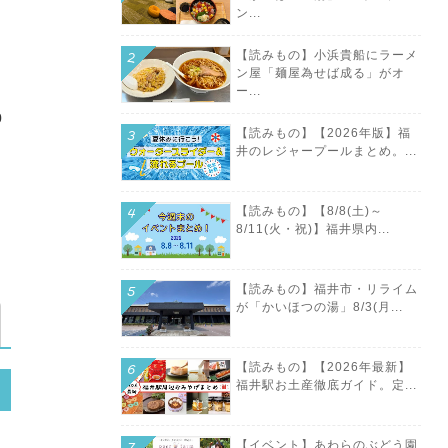
ン...
【読みもの】小浜貴船にラーメ
ン屋「麺屋為せば成る」がオ
ー...
0
【読みもの】【2026年版】福
井のレジャープールまとめ。...
【読みもの】【8/8(土)～
8/11(火・祝)】福井県内...
【読みもの】福井市・リライム
が「かいほつの湯」8/3(月...
【読みもの】【2026年最新】
福井駅お土産徹底ガイド。定...
【イベント】あわらのぶどう園