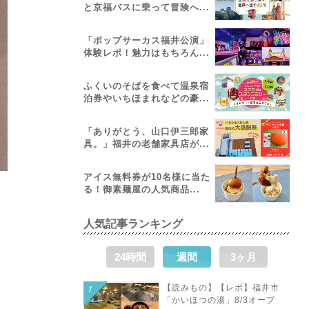
と京福バスに乗って冒険へ...
「ポップサーカス福井公演」
体験レポ！魅力はもちろん...
ふくいのそばを食べて温泉宿
泊券やいちほまれなどの豪...
「ありがとう、山口伊三郎家
具。」福井の老舗家具店が...
アイス無料券が10名様に当た
る！御素麺屋の人気商品...
人気記事ランキング
24時間
週間
3ヶ月
【読みもの】【レポ】福井市
「かいほつの湯」8/3オープ