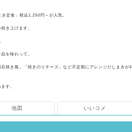
まき定食」税込1,250円～が人気。
つ焼き上げます。
。
一品を味わって。
明石焼き風」「焼きのりチーズ」など不定期にアレンジだしまきが4
めます。
地図
いいコメ