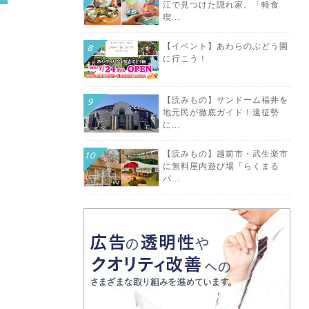
江で見つけた隠れ家。「軽食
喫...
【イベント】あわらのぶどう園
に行こう！
【読みもの】サンドーム福井を
地元民が徹底ガイド！遠征勢
に...
【読みもの】越前市・武生楽市
に無料屋内遊び場「らくまる
パ...