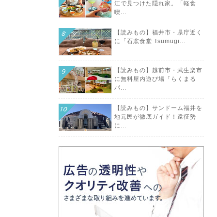
江で見つけた隠れ家。「軽食
喫...
【読みもの】福井市・県庁近く
に「石窯食堂 Tsumugi...
【読みもの】越前市・武生楽市
に無料屋内遊び場「らくまる
パ...
【読みもの】サンドーム福井を
地元民が徹底ガイド！遠征勢
に...