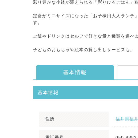
彩り豊かな小鉢が添えられる「彩りひるごはん」税
定食がミニサイズになった「お子様用大人ランチ」
す。
ご飯やドリンクはセルフで好きな量と種類を選べ
子どものおもちゃや絵本の貸し出しサービスも。
基本情報
基本情報
住所
福井県福井
電話番号
050-8883