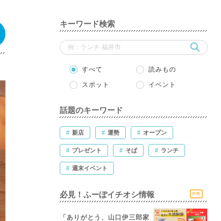
キーワード検索
すべて
読みもの
スポット
イベント
話題のキーワード
#
新店
#
運勢
#
オープン
#
プレゼント
#
そば
#
ランチ
#
週末イベント
必見！ふーぽイチオシ情報
PR
「ありがとう、山口伊三郎家