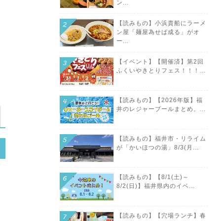
ン...
【読みもの】小浜貴船にラーメ
ン屋「麺屋為せば成る」がオ
ー...
【イベント】【開催済】第2回
ふくいやきとりフェス！！！...
【読みもの】【2026年版】福
井のレジャープールまとめ。...
【読みもの】福井市・リライム
が「かいほつの湯」8/3(月...
【読みもの】【8/1(土)～
8/2(日)】福井県内のイベ...
【読みもの】【穴場ランチ】春