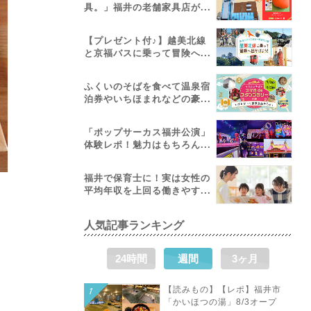
具。」福井の老舗家具店が...
【プレゼント付♪】越美北線
と京福バスに乗って冒険へ...
ふくいのそばを食べて温泉宿
泊券やいちほまれなどの豪...
「ポップサーカス福井公演」
体験レポ！魅力はもちろん...
福井で保育士に！実は女性の
平均年収を上回る働きやす...
人気記事ランキング
24時間
週間
3ヶ月
【読みもの】【レポ】福井市
「かいほつの湯」8/3オープ