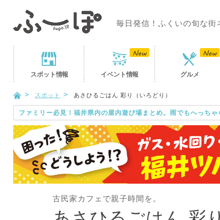
毎日発信！ふくいの旬な街
スポット
情報
イベント
情報
グルメ
スポット
あさひるごはん 彩り（いろどり）
ファミリー必見！福井県内の屋内遊び場まとめ。雨でもへっちゃ
古民家カフェで親子時間を。
あさひるごはん 彩