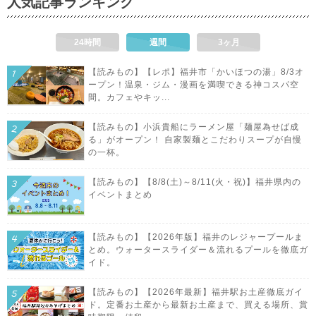
人気記事ランキング
24時間
週間
3ヶ月
【読みもの】【レポ】福井市「かいほつの湯」8/3オ
ープン！温泉・ジム・漫画を満喫できる神コスパ空
間。カフェやキッ...
【読みもの】小浜貴船にラーメン屋「麺屋為せば成
る」がオープン！ 自家製麺とこだわりスープが自慢
の一杯。
【読みもの】【8/8(土)～8/11(火・祝)】福井県内の
イベントまとめ
【読みもの】【2026年版】福井のレジャープールま
とめ。ウォータースライダー＆流れるプールを徹底ガ
イド。
【読みもの】【2026年最新】福井駅お土産徹底ガイ
ド。定番お土産から最新お土産まで、買える場所、賞