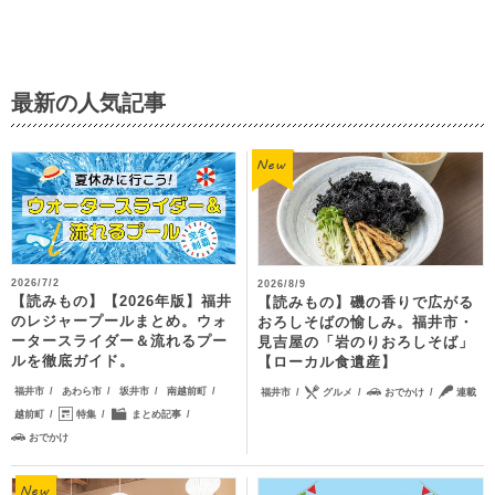
最新の人気記事
2026/7/2
2026/8/9
【読みもの】【2026年版】福井
【読みもの】磯の香りで広がる
のレジャープールまとめ。ウォ
おろしそばの愉しみ。福井市・
ータースライダー＆流れるプー
見吉屋の「岩のりおろしそば」
ルを徹底ガイド。
【ローカル食遺産】
福井市
あわら市
坂井市
南越前町
福井市
グルメ
おでかけ
連載
越前町
特集
まとめ記事
おでかけ