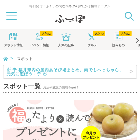
毎日発信！ふくいの旬な街ネタ&おでかけ情報ポータル
スポット
情報
イベント
情報
人気の記事
グルメ
読みもの
スポット
☃ ☂ 福井県内の屋内あそび場まとめ。雨でもへっちゃら、
元気に遊ぼう♪ ☂ ☃
スポット一覧
お店や施設の情報をget！