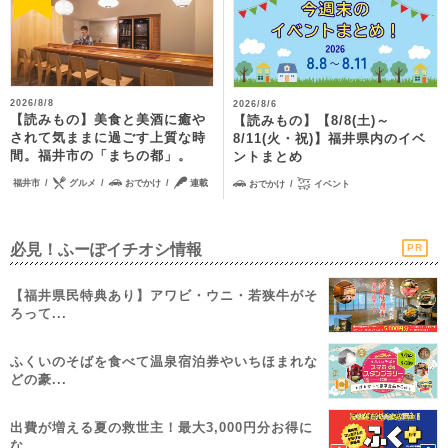
2026/8/8
2026/8/6
【読みもの】美食と美酒に癒や
【読みもの】【8/8(土)～
されて気ままに過ごす上質な時
8/11(火・祝)】福井県内のイベ
間。福井市の「まちの都」。
ントまとめ
福井市
グルメ
おでかけ
連載
おでかけ
イベント
必見！ふーぽイチオシ情報
PR
【福井県民特典あり】アワビ・ウニ・若狭牛がそ
ろって...
ふくいのそばを食べて温泉宿泊券やいちほまれな
どの豪...
出費が増える夏の救世主！最大3,000円分お得に
な...