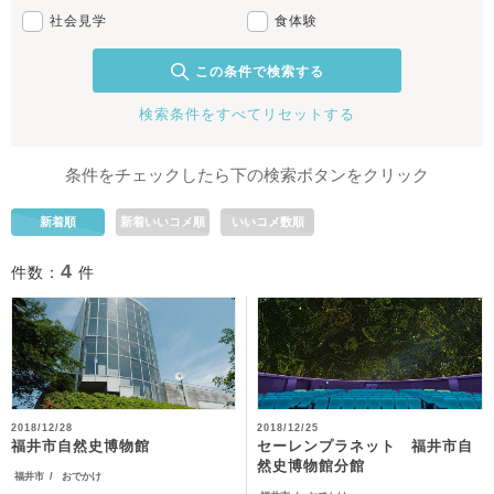
社会見学
食体験
この条件で検索する
検索条件をすべてリセットする
条件をチェックしたら下の検索ボタンをクリック
新着順
新着いいコメ順
いいコメ数順
4
件数：
件
2018/12/28
2018/12/25
セーレンプラネット 福井市自
福井市自然史博物館
然史博物館分館
福井市
おでかけ