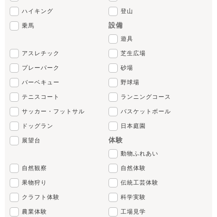
ハイキング
登山
設備
乗馬
遊具
アスレチック
芝生広場
プレーパーク
砂場
バーベキュー
野球場
テニスコート
ランニングコース
サッカー・フットサル
バスケットボール
ドッグラン
日本庭園
体験
展望台
動物ふれあい
自然観察
自然体験
果物狩り
伝統工芸体験
クラフト体験
科学実験
農業体験
工場見学