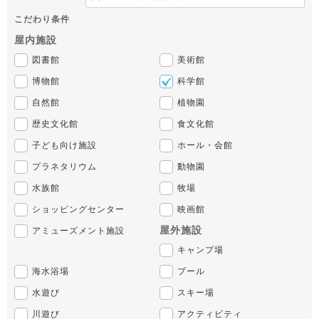
こだわり条件
屋内施設
図書館
美術館
博物館
科学館
自然館
植物園
歴史文化館
食文化館
子ども向け施設
ホール・会館
プラネタリウム
動物園
水族館
牧場
ショッピングセンター
映画館
屋外施設
アミューズメント施設
キャンプ場
海水浴場
プール
水遊び
スキー場
川遊び
アクティビティ