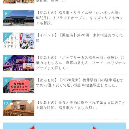
味期限、値段、...
【読みもの】福井市・リライムが「かいほつの湯」
8/3(月)にリブランドオープン。キッズエリアやカフ
ェも新設。
【イベント】【開催済】第28回 東郷街道おつくね
祭
【読みもの】「ポップサーカス福井公演」体験レポ！
魅力はもちろん、座席の見え方、フード、オリジナル
グッズまで詳しく...
【読みもの】【2026最新】福井駅西口の駐車場おす
すめ27選！安くて近い場所を徹底調査しました。
【読みもの】美食と美酒に癒やされて気ままに過ごす
上質な時間。福井市の「まちの都」。