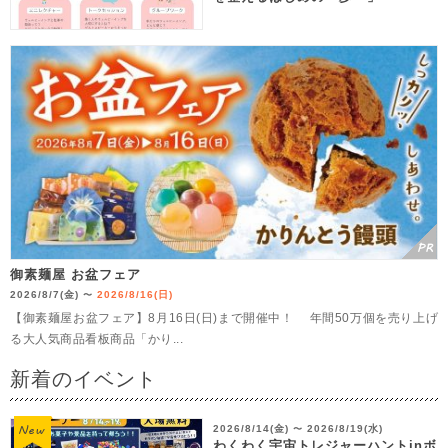
御素麺屋 お盆フェア
2026/8/7(金)
2026/8/16(日)
〜
【御素麺屋お盆フェア】8月16日(日)まで開催中！ 年間50万個を売り上げ
る大人気商品看板商品「かり...
新着のイベント
2026/8/14(金)
2026/8/19(水)
〜
わくわく宇宙トレジャーハントinボ