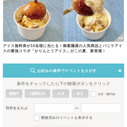
アイス無料券が10名様に当たる！御素麺屋の人気商品とバニラアイ
スの最強コラボ「かりんとうアイス」がこの夏、新登場！
お好みの条件でイベントをさがす
条件をチェックしたら下の検索ボタンをクリック
開催中
1週間以内
今月
来月
のみ
土日・祝
日付をえらぶ
〜
開催済みのイベントも表示する