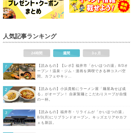
人気記事ランキング
24時間
週間
3ヶ月
【読みもの】【レポ】福井市「かいほつの湯」8/3オ
ープン！温泉・ジム・漫画を満喫できる神コスパ空
間。カフェやキッ...
【読みもの】小浜貴船にラーメン屋「麺屋為せば成
る」がオープン！ 自家製麺とこだわりスープが自慢
の一杯。
【読みもの】福井市・リライムが「かいほつの湯」
8/3(月)にリブランドオープン。キッズエリアやカフ
ェも新設。