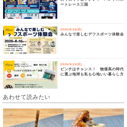
ートレース三国
2026/8/16(日)
みんなで楽しむデフスポーツ体験会
2026/9/13(日)
ピンチはチャンス！ 物価高の時代
に選ぶ地球も私も心地いい暮らし方
あわせて読みたい