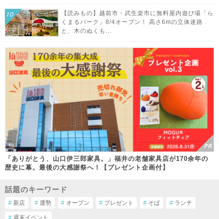
【読みもの】越前市・武生楽市に無料屋内遊び場「ら
くまるパーク」8/4オープン！ 高さ6mの立体迷路
と、木のぬくも...
「ありがとう、山口伊三郎家具。」福井の老舗家具店が170余年の
歴史に幕。最後の大感謝祭へ！【プレゼント企画付】
話題のキーワード
#
新店
#
運勢
#
オープン
#
プレゼント
#
そば
#
ランチ
#
週末イベント