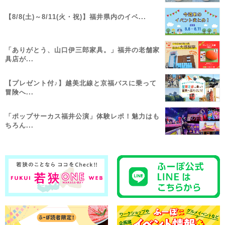
【8/8(土)～8/11(火・祝)】福井県内のイベ...
「ありがとう、山口伊三郎家具。」福井の老舗家
具店が...
【プレゼント付♪】越美北線と京福バスに乗って
冒険へ...
「ポップサーカス福井公演」体験レポ！魅力はも
ちろん...