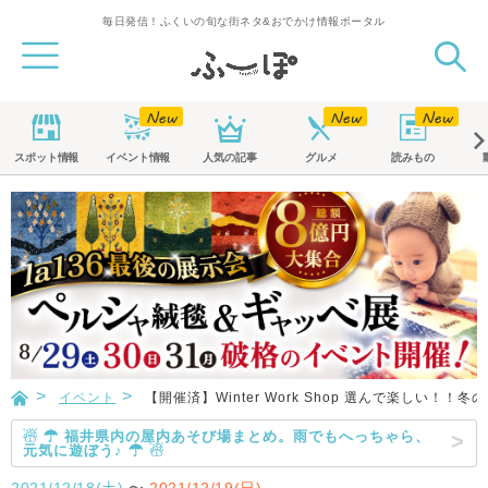
毎日発信！ふくいの旬な街ネタ&おでかけ情報ポータル
スポット
情報
イベント
情報
人気の記事
グルメ
読みもの
イベント
【開催済】Winter Work Shop 選んで楽しい！
☃ ☂ 福井県内の屋内あそび場まとめ。雨でもへっちゃら、
元気に遊ぼう♪ ☂ ☃
2021/12/18(土)
〜
2021/12/19(日)