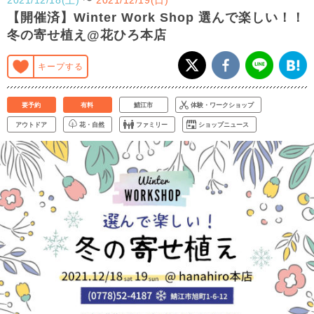
【開催済】Winter Work Shop 選んで楽しい！！
冬の寄せ植え@花ひろ本店
キープする
要予約
有料
鯖江市
体験・ワークショップ
アウトドア
花・自然
ファミリー
ショップニュース