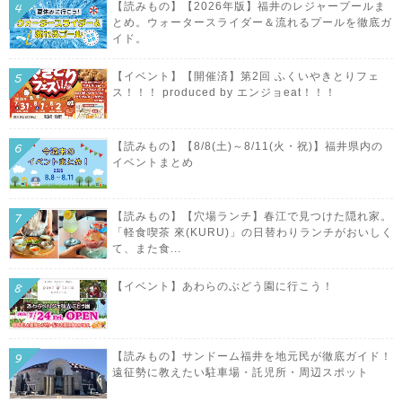
【読みもの】【2026年版】福井のレジャープールま
とめ。ウォータースライダー＆流れるプールを徹底ガ
イド。
【イベント】【開催済】第2回 ふくいやきとりフェ
ス！！！ produced by エンジョeat！！！
【読みもの】【8/8(土)～8/11(火・祝)】福井県内の
イベントまとめ
【読みもの】【穴場ランチ】春江で見つけた隠れ家。
「軽食喫茶 來(KURU)」の日替わりランチがおいしく
て、また食...
【イベント】あわらのぶどう園に行こう！
【読みもの】サンドーム福井を地元民が徹底ガイド！
遠征勢に教えたい駐車場・託児所・周辺スポット