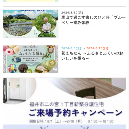
2026/8/10(月)
里山で過ごす癒しのひと時「ブルー
ベリー摘み体験」
2026/8/8(土)
2026/8/16(日)
〜
花えちぜん ～ふるさとふくいのお
いしいを贈る～