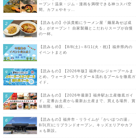
ープン！温泉・ジム・漫画を満喫できる神コスパ空
間。カフェやキッ...
【読みもの】小浜貴船にラーメン屋「麺屋為せば成
る」がオープン！ 自家製麺とこだわりスープが自慢
の一杯。
【読みもの】【8/8(土)～8/11(火・祝)】福井県内の
イベントまとめ
【読みもの】【2026年版】福井のレジャープールま
とめ。ウォータースライダー＆流れるプールを徹底ガ
イド。
【読みもの】【2026年最新】福井駅お土産徹底ガイ
ド。定番お土産から最新お土産まで、買える場所、賞
味期限、値段、...
【読みもの】福井市・リライムが「かいほつの湯」
8/3(月)にリブランドオープン。キッズエリアやカフ
ェも新設。