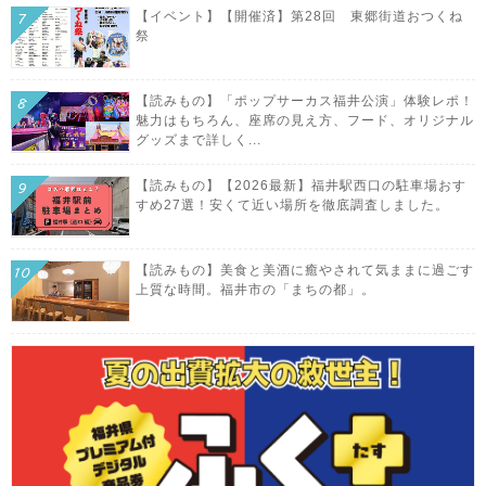
【イベント】【開催済】第28回 東郷街道おつくね
祭
【読みもの】「ポップサーカス福井公演」体験レポ！
魅力はもちろん、座席の見え方、フード、オリジナル
グッズまで詳しく...
【読みもの】【2026最新】福井駅西口の駐車場おす
すめ27選！安くて近い場所を徹底調査しました。
【読みもの】美食と美酒に癒やされて気ままに過ごす
上質な時間。福井市の「まちの都」。