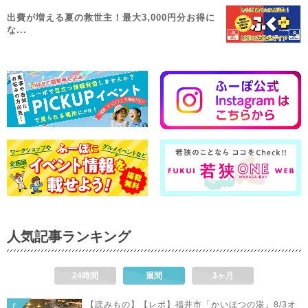
出費が増える夏の救世主！最大3,000円分お得に
な...
人気記事ランキング
24時間
週間
3ヶ月
【読みもの】【レポ】福井市「かいほつの湯」8/3オ