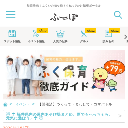
毎日発信！ふくいの旬な街ネタ&おでかけ情報ポータル
スポット
情報
イベント
情報
人気の記事
グルメ
読みもの
イベント
【開催済】つくって・まわして・コマバトル！
☃ ☂ 福井県内の屋内あそび場まとめ。雨でもへっちゃら、
元気に遊ぼう♪ ☂ ☃
2026/1/18(日)