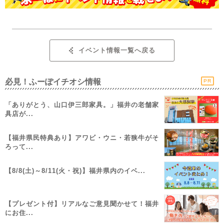
イベント情報一覧へ戻る
必見！ふーぽイチオシ情報
PR
「ありがとう、山口伊三郎家具。」福井の老舗家
具店が...
【福井県民特典あり】アワビ・ウニ・若狭牛がそ
ろって...
【8/8(土)～8/11(火・祝)】福井県内のイベ...
【プレゼント付】リアルなご意見聞かせて！福井
にお住...