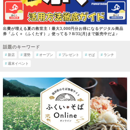
出費が増える夏の救世主！最大3,000円分お得になるデジタル商品
券「ふく＋（ふくたす）」使ってる？8/31(月)まで販売中だよ♪
話題のキーワード
#
新店
#
運勢
#
オープン
#
プレゼント
#
そば
#
ランチ
#
週末イベント