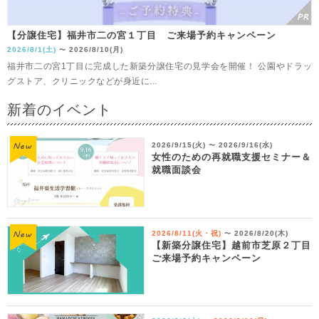
【分譲住宅】福井市二の宮１丁目 ご来場予約キャンペーン
2026/8/1(土)
2026/8/10(月)
〜
福井市二の宮1丁目に完成した新築分譲住宅の見学会を開催！ 公園やドラッ
グストア、クリニックなどが身近に...
新着のイベント
2026/9/15(火)
2026/9/16(水)
〜
女性のための再就職支援セミナー＆
就職面談会
2026/8/11(火・祝)
2026/8/20(木)
〜
【新築分譲住宅】越前市芝原２丁目
ご来場予約キャンペーン