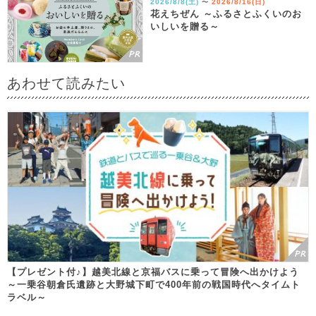
2026/8/8(土)
2026/8/16(日)
〜
花えちぜん ～ふるさとふくいのお
いしいを贈る～
あわせて読みたい
【プレゼント付♪】越美北線と京福バスに乗って冒険へ出かけよう
～一乗谷朝倉氏遺跡と大野城下町で400年前の戦国時代へタイムト
ラベル～