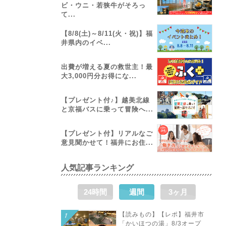
ビ・ウニ・若狭牛がそろっ
て...
【8/8(土)～8/11(火・祝)】福
井県内のイベ...
出費が増える夏の救世主！最
大3,000円分お得にな...
【プレゼント付♪】越美北線
と京福バスに乗って冒険へ...
【プレゼント付】リアルなご
意見聞かせて！福井にお住...
人気記事ランキング
24時間
週間
3ヶ月
【読みもの】【レポ】福井市
「かいほつの湯」8/3オープ