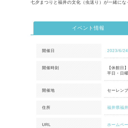
七夕まつりと福井の文化（虫送り）が一緒にな
イベント情報
開催日
2023/6/2
開催時刻
【休館日
平日・日曜
開催地
セーレン
住所
福井県福井
URL
ホームペ