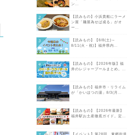
ン...
【読みもの】小浜貴船にラーメ
ン屋「麺屋為せば成る」がオ
ー...
【読みもの】【8/8(土)～
8/11(火・祝)】福井県内...
【読みもの】【2026年版】福
井のレジャープールまとめ。...
【読みもの】福井市・リライム
が「かいほつの湯」8/3(月...
【読みもの】【2026年最新】
福井駅お土産徹底ガイド。定...
【イベント】第28回 東郷街道