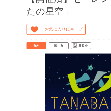
たの星空」
お気に入りにキープ
有料
福井市
展覧会