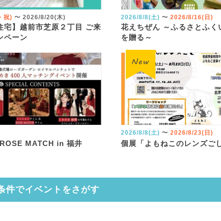
火・祝)
〜
2026/8/20(木)
2026/8/8(土)
〜
2026/8/16(日)
住宅】越前市芝原２丁目 ご来
花えちぜん ～ふるさとふく
ンペーン
を贈る～
2026/8/8(土)
〜
2026/8/23(日)
 ROSE MATCH in 福井
個展「よもねこのレンズご
条件でイベントをさがす