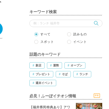
キーワード検索
すべて
読みもの
スポット
イベント
話題のキーワード
#
新店
#
運勢
#
オープン
#
プレゼント
#
そば
#
ランチ
#
週末イベント
必見！ふーぽイチオシ情報
PR
【福井県民特典あり】アワ