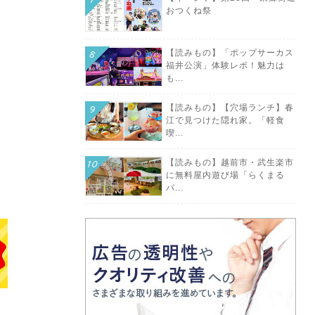
おつくね祭
【読みもの】「ポップサーカス
福井公演」体験レポ！魅力は
も...
【読みもの】【穴場ランチ】春
江で見つけた隠れ家。「軽食
喫...
【読みもの】越前市・武生楽市
に無料屋内遊び場「らくまる
パ...