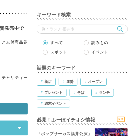
キーワード検索
絶賛発売中で
ミアム付商品券
すべて
読みもの
スポット
イベント
話題のキーワード
 チャリティー
#
新店
#
運勢
#
オープン
#
プレゼント
#
そば
#
ランチ
#
週末イベント
必見！ふーぽイチオシ情報
PR
「ポップサーカス福井公演」