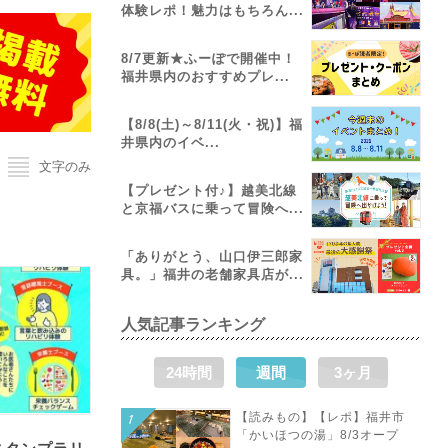
体験レポ！魅力はもちろん...
8/7更新★ふーぽで開催中！
福井県内のおすすめプレ...
【8/8(土)～8/11(火・祝)】福
井県内のイベ...
文字のみ
【プレゼント付♪】越美北線
と京福バスに乗って冒険へ...
「ありがとう、山口伊三郎家
具。」福井の老舗家具店が...
人気記事ランキング
24時間
週間
3ヶ月
【読みもの】【レポ】福井市
「かいほつの湯」8/3オープ