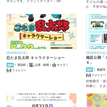
サロンです。ファシリテーター：NP...
子どもの困
か、不安や悩
2026/8/22(土)
2026/8/22(土)
施設公開「
忍たま乱太郎 キャラクターショー
６」
美浜町
公演・映画
キャラ
無料
敦賀市
無料
ファミリー
ファミリー
幼稚園児・保
対象に、さま