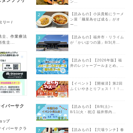
スタンプラリ
ン...
【読みもの】小浜貴船にラーメ
ン屋「麺屋為せば成る」がオ
ミリー
ー...
法士、作業療法
【読みもの】福井市・リライム
士...
が「かいほつの湯」8/3(月...
【読みもの】【2026年版】福
井のレジャープールまとめ。...
【イベント】【開催済】第2回
ふくいやきとりフェス！！！...
サイバーサク
【読みもの】【8/8(土)～
8/11(火・祝)】福井県内...
ョップ
サイバーサクラ
【読みもの】【穴場ランチ】春