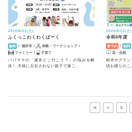
2026/8/22(土)
2026/8/22(土)
ふくっこわくわくぱーく
令和8年度
福井市
体験・ワークショップ
無料
要予約
無料
ファミリー
子育て
花・自然
パパママの「週末どこ行こう？」の悩みを解
樹木やグラン
決！ 天候に左右されない親子で過ご...
頃お困りのこ
≪
<
3