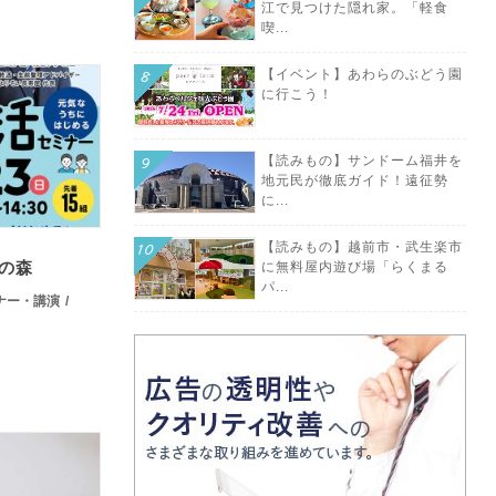
江で見つけた隠れ家。「軽食
喫...
【イベント】あわらのぶどう園
に行こう！
【読みもの】サンドーム福井を
地元民が徹底ガイド！遠征勢
に...
【読みもの】越前市・武生楽市
家の森
に無料屋内遊び場「らくまる
パ...
ナー・講演
.