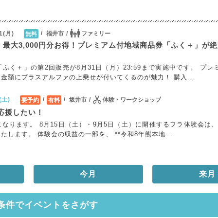
福井市
ファミリー
1(月)
無料
売中】最大3,000円分お得！プレミアム付地域商品券「ふく＋」が
ふく＋」の第2回販売が8月31日（月）23:59まで実施中です。 プレ
金額にプラスアルファの上乗せが付いてくるのが魅力！ 購入...
坂井市
体験・ワークショップ
(土)
要予約
有料
応援したい！
なります。 8月15日（土）・9月5日（土）に開催するフラ体験会は、
します。 体験会の収益の一部を、 **令和8年熊本地...
今月
来月
条件でイベントをさがす