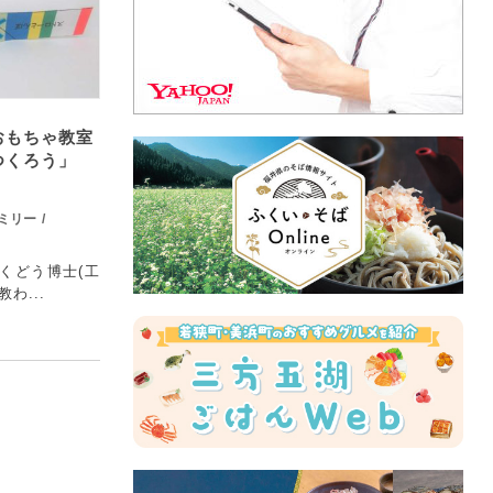
おもちゃ教室
つくろう」
ミリー
くどう博士(工
わ...