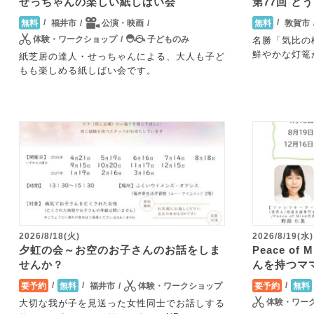
せっちゃんの楽しい紙しばい会
第77回 と
福井市
公演・映画
敦賀市
無料
無料
体験・ワークショップ
子どものみ
名勝「気比の
鮮やかな灯篭
紙芝居の達人・せっちゃんによる、大人も子ど
もも楽しめる紙しばい会です。
2026/8/18(火)
2026/8/19(水)
夕虹の会～お空のお子さんのお話をしま
Peace o
せんか？
んを持つマ
福井市
体験・ワークショップ
要予約
無料
要予約
無料
体験・ワー
大切な我が子を見送った女性同士でお話しする