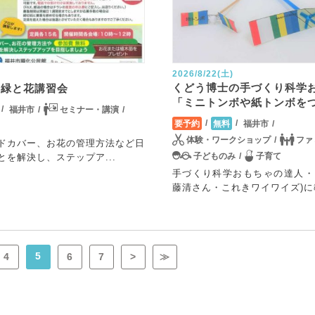
2026/8/22(土)
くどう博士の手づくり科学
 緑と花講習会
「ミニトンボや紙トンボを
福井市
セミナー・講演
福井市
要予約
無料
体験・ワークショップ
ファ
ドカバー、お花の管理方法など日
子どものみ
子育て
とを解決し、ステップア...
手づくり科学おもちゃの達人・
藤清さん・これきワイワイズ)に教
5
4
6
7
>
≫