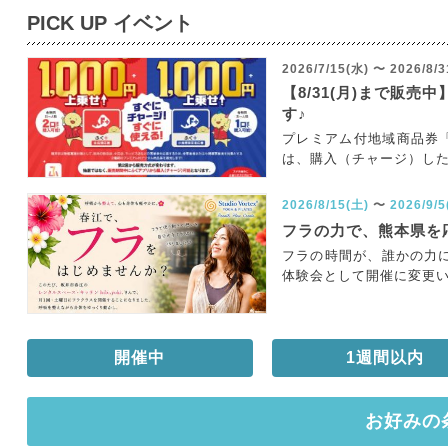
PICK UP イベント
2026/7/15(水)
〜
2026/8/3
【8/31(月)まで販
す♪
プレミアム付地域商品券「
は、購入（チャージ）した
2026/8/15(土)
〜
2026/9/5
フラの力で、熊本県を
フラの時間が、誰かの力に
体験会として開催に変更いた
開催中
1週間以内
お好みの