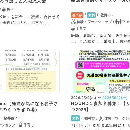
生活習慣病サマースクール
うろう流しと大花火大会
ー
祭り
敦賀市
要予約
無料
松原」を舞台に、読経に合わせて
体験・ワークショップ
ファ
が海面に流され、幽玄な...
子育て
医師、看護師、薬剤師、理学療
士、言語聴覚士、栄養士、歯科衛生
2026/8/20(木)
〜
2026/8/22(土)
f Mind（発達が気になるお子さ
ROUND１参加者募集！【
マのくつろぎの場）
ラ2026】
福井市
福井市
体験・ワークシ
無料
クショップ
子育て
7月3日より参加者募集開始！ 