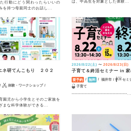
は、中高生を対象とした体験...
った行動にどう関わったらいいの
みを持つ母親同士のお話し...
2026/8/22(土)
〜
2026/8/23(日)
エネ研てんこもり ２０２
子育て＆終活セミナー in 
福井市
セミ
要予約
無料
体験・ワークショップ
子育て
--------------------------------------..
育園児から小学生とそのご家族を
ざまな科学体験ができる...