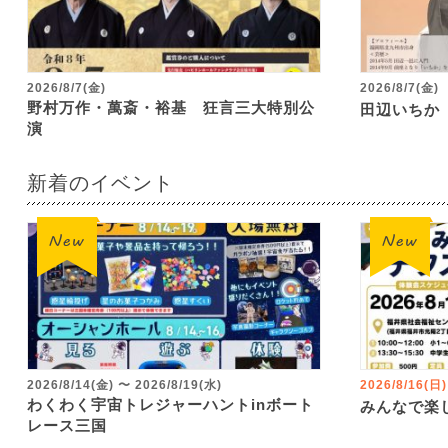
2026/8/7(金)
2026/8/7(金)
野村万作・萬斎・裕基 狂言三大特別公
田辺いちか
演
新着のイベント
2026/8/14(金)
〜
2026/8/19(水)
2026/8/16(日)
わくわく宇宙トレジャーハントinボート
みんなで楽
レース三国