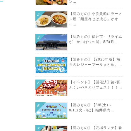
ン...
【読みもの】小浜貴船にラーメ
ン屋「麺屋為せば成る」がオ
ー...
【読みもの】福井市・リライム
が「かいほつの湯」8/3(月...
【読みもの】【2026年版】福
井のレジャープールまとめ。...
【イベント】【開催済】第2回
ふくいやきとりフェス！！！...
【読みもの】【8/8(土)～
8/11(火・祝)】福井県内...
【読みもの】【穴場ランチ】春