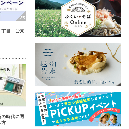
１丁目 ご来
高の時代に選
し方