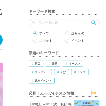
化
キーワード検索
すべて
読みもの
スポット
イベント
話題のキーワード
#
新店
#
運勢
#
オープン
#
プレゼント
#
そば
#
ランチ
#
週末イベント
必見！ふーぽイチオシ情報
PR
【8/8(土)～8/11(火・祝)】福