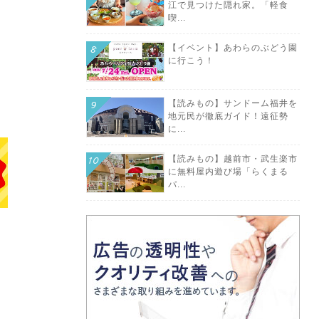
江で見つけた隠れ家。「軽食
喫...
【イベント】あわらのぶどう園
に行こう！
【読みもの】サンドーム福井を
地元民が徹底ガイド！遠征勢
に...
【読みもの】越前市・武生楽市
に無料屋内遊び場「らくまる
パ...