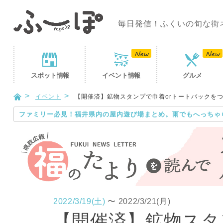
毎日発信！ふくいの旬な街
スポット
情報
イベント
情報
グルメ
イベント
【開催済】鉱物スタンプで巾着orトートバックを
ファミリー必見！福井県内の屋内遊び場まとめ。雨でもへっちゃ
2022/3/19(土)
〜
2022/3/21(月)
【開催済】鉱物スタ