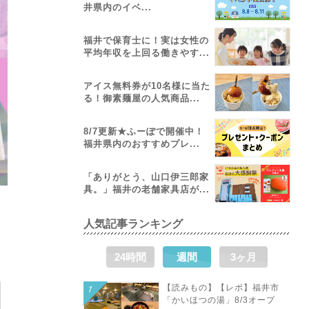
井県内のイベ...
福井で保育士に！実は女性の
平均年収を上回る働きやす...
アイス無料券が10名様に当た
る！御素麺屋の人気商品...
8/7更新★ふーぽで開催中！
福井県内のおすすめプレ...
「ありがとう、山口伊三郎家
具。」福井の老舗家具店が...
人気記事ランキング
24時間
週間
3ヶ月
【読みもの】【レポ】福井市
「かいほつの湯」8/3オープ