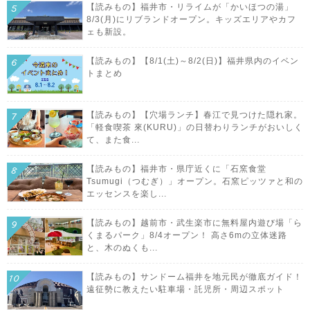
【読みもの】福井市・リライムが「かいほつの湯」
8/3(月)にリブランドオープン。キッズエリアやカフ
ェも新設。
【読みもの】【8/1(土)～8/2(日)】福井県内のイベン
トまとめ
【読みもの】【穴場ランチ】春江で見つけた隠れ家。
「軽食喫茶 來(KURU)」の日替わりランチがおいしく
て、また食...
【読みもの】福井市・県庁近くに「石窯食堂
Tsumugi（つむぎ）」オープン。石窯ピッツァと和の
エッセンスを楽し...
【読みもの】越前市・武生楽市に無料屋内遊び場「ら
くまるパーク」8/4オープン！ 高さ6mの立体迷路
と、木のぬくも...
【読みもの】サンドーム福井を地元民が徹底ガイド！
遠征勢に教えたい駐車場・託児所・周辺スポット