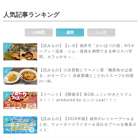
人気記事ランキング
24時間
週間
3ヶ月
【読みもの】【レポ】福井市「かいほつの湯」8/3オ
ープン！温泉・ジム・漫画を満喫できる神コスパ空
間。カフェやキッ...
【読みもの】小浜貴船にラーメン屋「麺屋為せば成
る」がオープン！ 自家製麺とこだわりスープが自慢
の一杯。
【イベント】【開催済】第2回 ふくいやきとりフェ
ス！！！ produced by エンジョeat！！！
【読みもの】【2026年版】福井のレジャープールま
とめ。ウォータースライダー＆流れるプールを徹底ガ
イド。