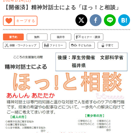
【開催済】精神対話士による「ほっ！と相談」
キープする
要予約
無料
福井市
セミナー・講演
体験・ワークショップ
ファミリー
子どものみ
子育て