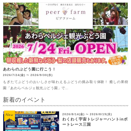
あわらのぶどう園に行こう！
2026/7/24(金)
2026/9/30(水)
〜
もぎたてぶどうのおいしさが味わえるぶどうの摘み取り体験！ 癒しの果樹
園「あわらベルジェ観光ぶどう園」で...
新着のイベント
2026/8/14(金)
2026/8/19(水)
〜
わくわく宇宙トレジャーハントinボ
ートレース三国