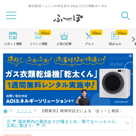
毎日発信！ふくいの旬な街ネタ&おでかけ情報ポータル
スポット
情報
イベント
情報
人気の記事
グルメ
読みもの
イベント
【開催済】精神対話士による「ほっ！と相談」
☃ ☂ 福井県内の屋内あそび場まとめ。雨でもへっちゃら、
元気に遊ぼう♪ ☂ ☃
2024/1/14(日)