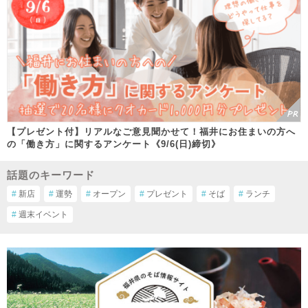
【プレゼント付】リアルなご意見聞かせて！福井にお住まいの方へ
の「働き方」に関するアンケート《9/6(日)締切》
話題のキーワード
#
新店
#
運勢
#
オープン
#
プレゼント
#
そば
#
ランチ
#
週末イベント