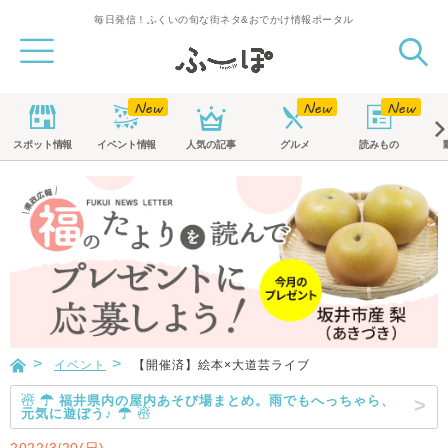
毎日発信！ふくいの旬な街ネタ&おでかけ情報ポータル
スポット
情報
イベント
情報
人気の記事
グルメ
読みもの
イベント
【開催済】絵本×大道芸ライブ
☃ ☂ 福井県内の屋内あそび場まとめ。雨でもへっちゃら、
元気に遊ぼう♪ ☂ ☃
2022/3/20(日)