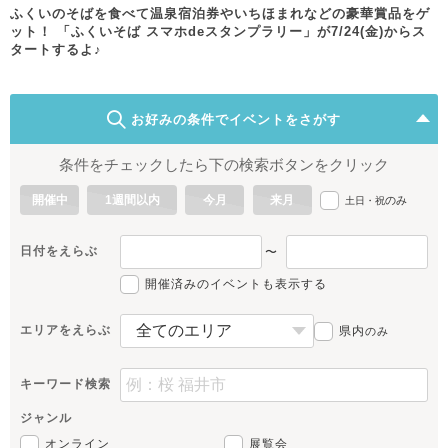
ふくいのそばを食べて温泉宿泊券やいちほまれなどの豪華賞品をゲ
ット！ 「ふくいそば スマホdeスタンプラリー」が7/24(金)からス
タートするよ♪
お好みの条件でイベントをさがす
条件をチェックしたら下の検索ボタンをクリック
開催中
1週間以内
今月
来月
のみ
土日・祝
日付をえらぶ
〜
開催済みのイベントも表示する
エリアをえらぶ
県内
のみ
キーワード検索
ジャンル
オンライン
展覧会