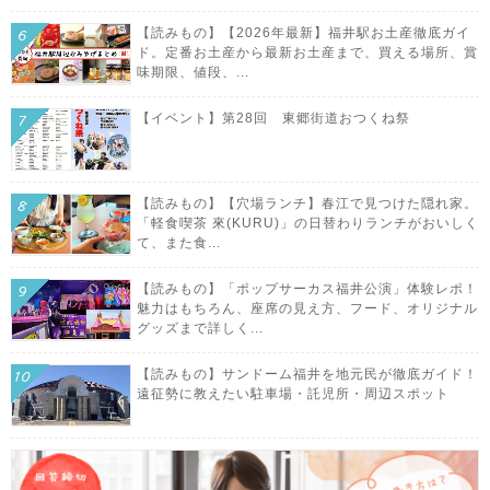
【読みもの】【2026年最新】福井駅お土産徹底ガイ
ド。定番お土産から最新お土産まで、買える場所、賞
味期限、値段、...
【イベント】第28回 東郷街道おつくね祭
【読みもの】【穴場ランチ】春江で見つけた隠れ家。
「軽食喫茶 來(KURU)」の日替わりランチがおいしく
て、また食...
【読みもの】「ポップサーカス福井公演」体験レポ！
魅力はもちろん、座席の見え方、フード、オリジナル
グッズまで詳しく...
【読みもの】サンドーム福井を地元民が徹底ガイド！
遠征勢に教えたい駐車場・託児所・周辺スポット