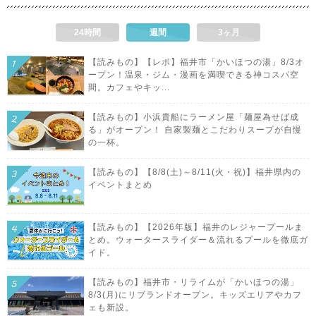
24時間
週間
3ヶ月
【読みもの】【レポ】福井市「かいほつの湯」8/3オ
ープン！温泉・ジム・漫画を満喫できる神コスパ空
間。カフェやキッ...
【読みもの】小浜貴船にラーメン屋「麺屋為せば成
る」がオープン！ 自家製麺とこだわりスープが自慢
の一杯。
【読みもの】【8/8(土)～8/11(火・祝)】福井県内の
イベントまとめ
【読みもの】【2026年版】福井のレジャープールま
とめ。ウォータースライダー＆流れるプールを徹底ガ
イド。
【読みもの】福井市・リライムが「かいほつの湯」
8/3(月)にリブランドオープン。キッズエリアやカフ
ェも新設。