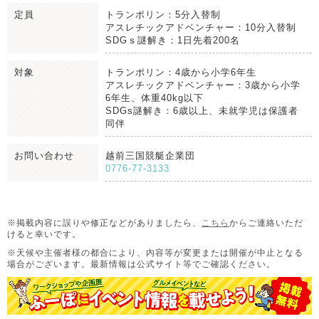
定員
トランポリン：5分入替制
アスレチックアドベンチャー：10分入替制
SDGｓ謎解き：1日先着200名
対象
トランポリン：4歳から小学6年生
アスレチックアドベンチャー：3歳から小学
6年生、体重40kg以下
SDGs謎解き：6歳以上、未就学児は保護者
同伴
お問い合わせ
越前三国競艇企業団
0776-77-3133
※掲載内容に誤りや修正などがありましたら、
こちら
からご連絡いただ
けると幸いです。
※天候や主催者様の都合により、内容等が変更または開催が中止となる
場合がございます。
最新情報は公式サイト等でご確認ください。