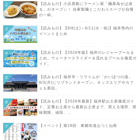
【読みもの】小浜貴船にラーメン屋「麺屋為せば成
る」がオープン！ 自家製麺とこだわりスープが自慢
の一杯。
【読みもの】【8/8(土)～8/11(火・祝)】福井県内の
イベントまとめ
【読みもの】【2026年版】福井のレジャープールま
とめ。ウォータースライダー＆流れるプールを徹底ガ
イド。
【読みもの】福井市・リライムが「かいほつの湯」
8/3(月)にリブランドオープン。キッズエリアやカフ
ェも新設。
【読みもの】【2026年最新】福井駅お土産徹底ガイ
ド。定番お土産から最新お土産まで、買える場所、賞
味期限、値段、...
【イベント】第28回 東郷街道おつくね祭