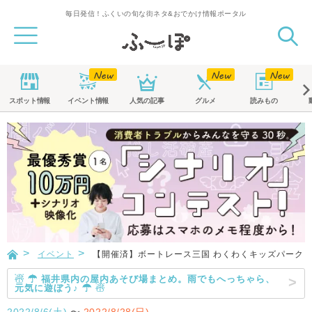
毎日発信！ふくいの旬な街ネタ&おでかけ情報ポータル
スポット
情報
イベント
情報
人気の記事
グルメ
読みもの
イベント
【開催済】ボートレース三国 わくわくキッズパーク
☃ ☂ 福井県内の屋内あそび場まとめ。雨でもへっちゃら、
元気に遊ぼう♪ ☂ ☃
2022/8/6(土)
〜
2022/8/28(日)