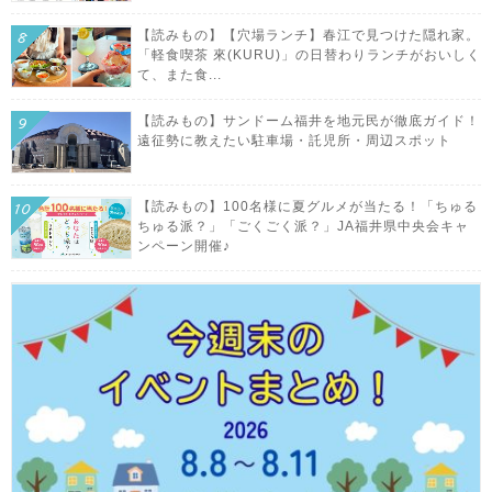
【読みもの】【穴場ランチ】春江で見つけた隠れ家。
「軽食喫茶 來(KURU)」の日替わりランチがおいしく
て、また食...
【読みもの】サンドーム福井を地元民が徹底ガイド！
遠征勢に教えたい駐車場・託児所・周辺スポット
【読みもの】100名様に夏グルメが当たる！「ちゅる
ちゅる派？」「ごくごく派？」JA福井県中央会キャ
ンペーン開催♪