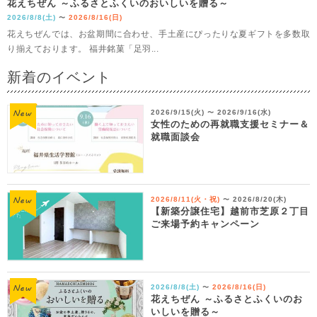
花えちぜん ～ふるさとふくいのおいしいを贈る～
2026/8/8(土)
2026/8/16(日)
〜
花えちぜんでは、お盆期間に合わせ、手土産にぴったりな夏ギフトを多数取
り揃えております。 福井銘菓「足羽...
新着のイベント
2026/9/15(火)
2026/9/16(水)
〜
女性のための再就職支援セミナー＆
就職面談会
2026/8/11(火・祝)
2026/8/20(木)
〜
【新築分譲住宅】越前市芝原２丁目
ご来場予約キャンペーン
2026/8/8(土)
2026/8/16(日)
〜
花えちぜん ～ふるさとふくいのお
いしいを贈る～