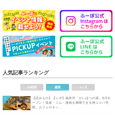
人気記事ランキング
24時間
週間
3ヶ月
【読みもの】【レポ】福井市「かいほつの湯」8/3オ
ープン！温泉・ジム・漫画を満喫できる神コスパ空
間。カフェやキッ...