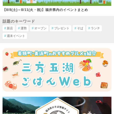
【8/8(土)～8/11(火・祝)】福井県内のイベントまとめ
話題のキーワード
#
新店
#
運勢
#
オープン
#
プレゼント
#
そば
#
ランチ
#
週末イベント