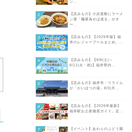
ン...
【読みもの】小浜貴船にラーメ
ン屋「麺屋為せば成る」がオ
ー...
【読みもの】【2026年版】福
井のレジャープールまとめ。...
【読みもの】【8/8(土)～
8/11(火・祝)】福井県内...
【読みもの】福井市・リライム
が「かいほつの湯」8/3(月...
【読みもの】【2026年最新】
福井駅お土産徹底ガイド。定...
【イベント】あわらのぶどう園