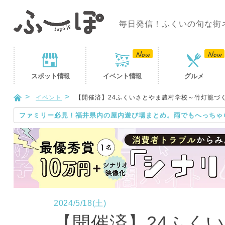
毎日発信！ふくいの旬な街
スポット
情報
イベント
情報
グルメ
イベント
【開催済】24ふくいさとやま農村学校～竹灯籠づ
ファミリー必見！福井県内の屋内遊び場まとめ。雨でもへっちゃ
2024/5/18(土)
【開催済】24ふく