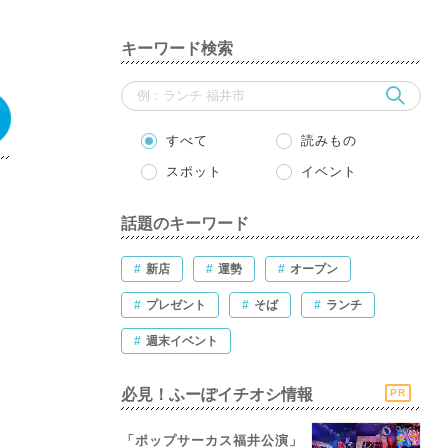
キーワード検索
すべて
読みもの
スポット
イベント
話題のキーワード
#
新店
#
運勢
#
オープン
#
プレゼント
#
そば
#
ランチ
#
週末イベント
必見！ふーぽイチオシ情報
PR
「ポップサーカス福井公演」