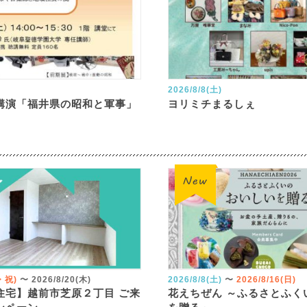
2026/8/8(土)
講演「福井県の昭和と軍事」
ヨリミチまるしぇ
火・祝)
〜
2026/8/20(木)
2026/8/8(土)
〜
2026/8/16(日)
住宅】越前市芝原２丁目 ご来
花えちぜん ～ふるさとふく