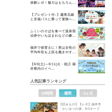
体験レポ！魅力はもちろん...
【プレゼント付♪】越美北線
と京福バスに乗って冒険へ...
ふくいのそばを食べて温泉宿
泊券やいちほまれなどの豪...
福井で保育士に！実は女性の
平均年収を上回る働きやす...
【8/8(土)～8/11(火・祝)】福
井県内のイベ...
人気記事ランキング
24時間
週間
3ヶ月
【読みもの】【レポ】福井市
「かいほつの湯」8/3オープ