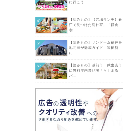
に行こう！
【読みもの】【穴場ランチ】春
江で見つけた隠れ家。「軽食
喫...
【読みもの】サンドーム福井を
地元民が徹底ガイド！遠征勢
に...
【読みもの】越前市・武生楽市
に無料屋内遊び場「らくまる
パ...