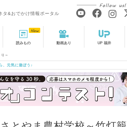
Follow us!
ネタ&おでかけ情報ポータル
読みもの
動画あり
UP 福井
くり～
ら、元気に遊ぼう♪
いさとやま農村学校～竹灯籠