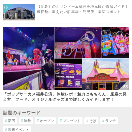
【読みもの】サンドーム福井を地元民が徹底ガイド！
遠征勢に教えたい駐車場・託児所・周辺スポット
「ポップサーカス福井公演」体験レポ！魅力はもちろん、座席の見
え方、フード、オリジナルグッズまで詳しくガイドします！
話題のキーワード
#
新店
#
運勢
#
オープン
#
プレゼント
#
そば
#
ランチ
#
週末イベント