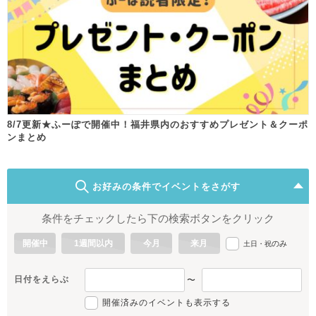
8/7更新★ふーぽで開催中！福井県内のおすすめプレゼント＆クーポ
ンまとめ
お好みの条件でイベントをさがす
条件をチェックしたら下の検索ボタンをクリック
開催中
1週間以内
今月
来月
のみ
土日・祝
日付をえらぶ
〜
開催済みのイベントも表示する