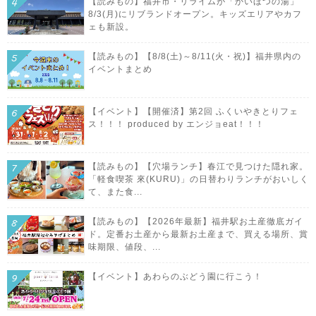
【読みもの】福井市・リライムが「かいほつの湯」
8/3(月)にリブランドオープン。キッズエリアやカフ
ェも新設。
【読みもの】【8/8(土)～8/11(火・祝)】福井県内の
イベントまとめ
【イベント】【開催済】第2回 ふくいやきとりフェ
ス！！！ produced by エンジョeat！！！
【読みもの】【穴場ランチ】春江で見つけた隠れ家。
「軽食喫茶 來(KURU)」の日替わりランチがおいしく
て、また食...
【読みもの】【2026年最新】福井駅お土産徹底ガイ
ド。定番お土産から最新お土産まで、買える場所、賞
味期限、値段、...
【イベント】あわらのぶどう園に行こう！