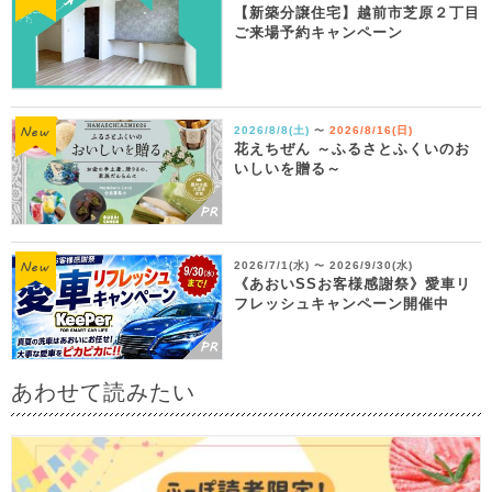
【新築分譲住宅】越前市芝原２丁目
ご来場予約キャンペーン
2026/8/8(土)
2026/8/16(日)
〜
花えちぜん ～ふるさとふくいのお
いしいを贈る～
2026/7/1(水)
2026/9/30(水)
〜
《あおいSSお客様感謝祭》愛車リ
フレッシュキャンペーン開催中
あわせて読みたい