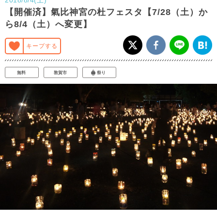
【開催済】氣比神宮の杜フェスタ【7/28（土）か
ら8/4（土）へ変更】
キープする
無料
敦賀市
祭り