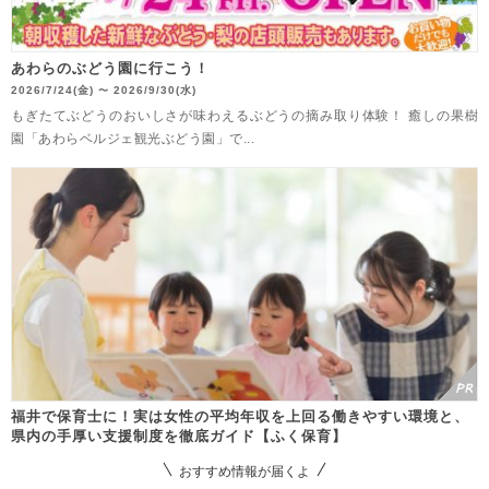
あわらのぶどう園に行こう！
2026/7/24(金)
2026/9/30(水)
〜
もぎたてぶどうのおいしさが味わえるぶどうの摘み取り体験！ 癒しの果樹
園「あわらベルジェ観光ぶどう園」で...
福井で保育士に！実は女性の平均年収を上回る働きやすい環境と、
県内の手厚い支援制度を徹底ガイド【ふく保育】
おすすめ情報が届くよ