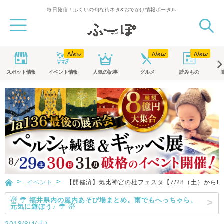
毎日発信！ふくいの旬な街ネタ&おでかけ情報ポータル
スポット
情報
イベント
情報
人気の記事
グルメ
読みもの
イベント
【開催済】氣比神宮の杜フェスタ【7/28（土）から8
☃ ☂ 福井県内の屋内あそび場まとめ。雨でもへっちゃら、
元気に遊ぼう♪ ☂ ☃
2018/8/4(土)