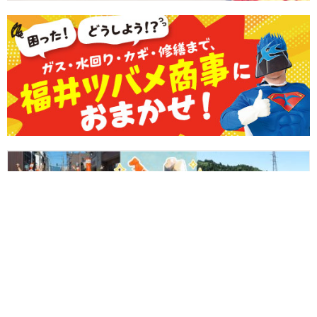
【プレゼント付♪】越美北線と京福バスに乗って冒険へ出かけよう