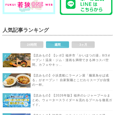
人気記事ランキング
24時間
週間
3ヶ月
【読みもの】【レポ】福井市「かいほつの湯」8/3オ
ープン！温泉・ジム・漫画を満喫できる神コスパ空
間。カフェやキッ...
【読みもの】小浜貴船にラーメン屋「麺屋為せば成
る」がオープン！ 自家製麺とこだわりスープが自慢
の一杯。
【読みもの】【2026年版】福井のレジャープールま
とめ。ウォータースライダー＆流れるプールを徹底ガ
イド。