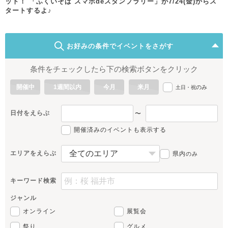
ット！ 「ふくいそば スマホdeスタンプラリー」が7/24(金)からス
タートするよ♪
お好みの条件でイベントをさがす
条件をチェックしたら下の検索ボタンをクリック
開催中
1週間以内
今月
来月
のみ
土日・祝
日付をえらぶ
〜
開催済みのイベントも表示する
エリアをえらぶ
県内
のみ
キーワード検索
ジャンル
オンライン
展覧会
祭り
グルメ