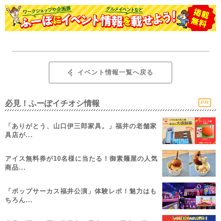
イベント情報一覧へ戻る
必見！ふーぽイチオシ情報
PR
「ありがとう、山口伊三郎家具。」福井の老舗家
具店が...
アイス無料券が10名様に当たる！御素麺屋の人気
商品...
「ポップサーカス福井公演」体験レポ！魅力はも
ちろん...