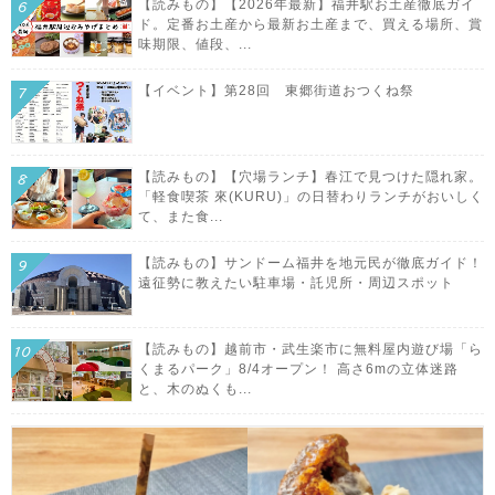
【読みもの】【2026年最新】福井駅お土産徹底ガイ
ド。定番お土産から最新お土産まで、買える場所、賞
味期限、値段、...
【イベント】第28回 東郷街道おつくね祭
【読みもの】【穴場ランチ】春江で見つけた隠れ家。
「軽食喫茶 來(KURU)」の日替わりランチがおいしく
て、また食...
【読みもの】サンドーム福井を地元民が徹底ガイド！
遠征勢に教えたい駐車場・託児所・周辺スポット
【読みもの】越前市・武生楽市に無料屋内遊び場「ら
くまるパーク」8/4オープン！ 高さ6mの立体迷路
と、木のぬくも...