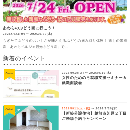
あわらのぶどう園に行こう！
2026/7/24(金)
2026/9/30(水)
〜
もぎたてぶどうのおいしさが味わえるぶどうの摘み取り体験！ 癒しの果樹
園「あわらベルジェ観光ぶどう園」で...
新着のイベント
2026/9/15(火)
2026/9/16(水)
〜
女性のための再就職支援セミナー＆
就職面談会
2026/8/11(火・祝)
2026/8/20(木)
〜
【新築分譲住宅】越前市芝原２丁目
ご来場予約キャンペーン