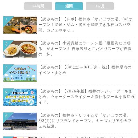
24時間
週間
3ヶ月
【読みもの】【レポ】福井市「かいほつの湯」8/3オ
ープン！温泉・ジム・漫画を満喫できる神コスパ空
間。カフェやキッ...
【読みもの】小浜貴船にラーメン屋「麺屋為せば成
る」がオープン！ 自家製麺とこだわりスープが自慢
の一杯。
【読みもの】【8/8(土)～8/11(火・祝)】福井県内の
イベントまとめ
【読みもの】【2026年版】福井のレジャープールま
とめ。ウォータースライダー＆流れるプールを徹底ガ
イド。
【読みもの】福井市・リライムが「かいほつの湯」
8/3(月)にリブランドオープン。キッズエリアやカフ
ェも新設。