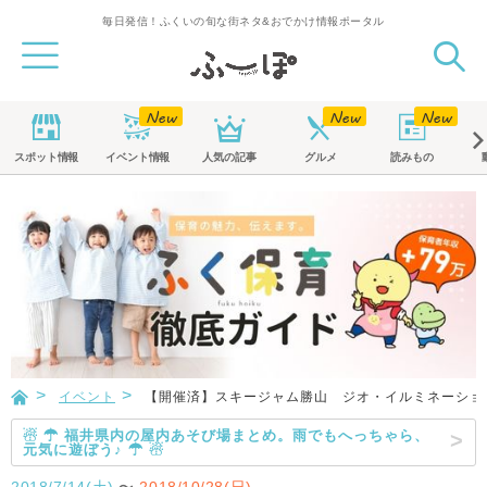
毎日発信！ふくいの旬な街ネタ&おでかけ情報ポータル
スポット
情報
イベント
情報
人気の記事
グルメ
読みもの
イベント
【開催済】スキージャム勝山 ジオ・イルミネーショ
☃ ☂ 福井県内の屋内あそび場まとめ。雨でもへっちゃら、
元気に遊ぼう♪ ☂ ☃
2018/7/14(土)
〜
2018/10/28(日)