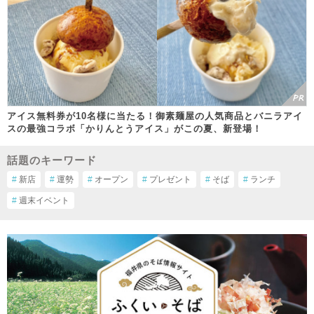
アイス無料券が10名様に当たる！御素麺屋の人気商品とバニラアイ
スの最強コラボ「かりんとうアイス」がこの夏、新登場！
話題のキーワード
#
新店
#
運勢
#
オープン
#
プレゼント
#
そば
#
ランチ
#
週末イベント