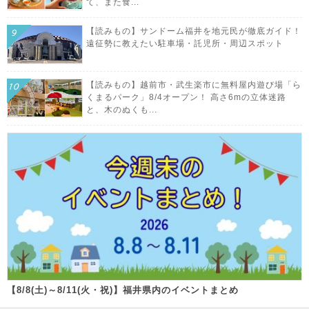
て、また食...
【読みもの】サンドーム福井を地元民が徹底ガイド！
遠征勢に教えたい駐車場・託児所・周辺スポット
【読みもの】越前市・武生楽市に無料屋内遊び場「ら
くまるパーク」8/4オープン！ 高さ6mの立体迷路
と、木のぬくも...
【8/8(土)～8/11(火・祝)】福井県内のイベントまとめ