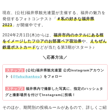
現在、
(公社)福井県観光連盟が主催する、福井の魅力を
発信するフォトコンテスト「
＃私の好きな福井県
2023
」が開催中です。
2024年2月1日(木)からは、
福井市内のホテルにある桜
をイメージしたフロアのお部屋ペア宿泊券
や、
えちぜん
鉄道ポストカード
などが当たる第3期がスタート♪
＼応募方法／
ステップ1
(公社)福井県観光連盟 公式Instagramアカウン
ト（
@fukuikankou
）をフォロー
ステップ2
福井県内で撮影した写真に、指定のハッシュタ
グと撮影場所を付けてInstagramに投稿！
そのほか、期間別の投稿ルールがあるので、詳しくご紹