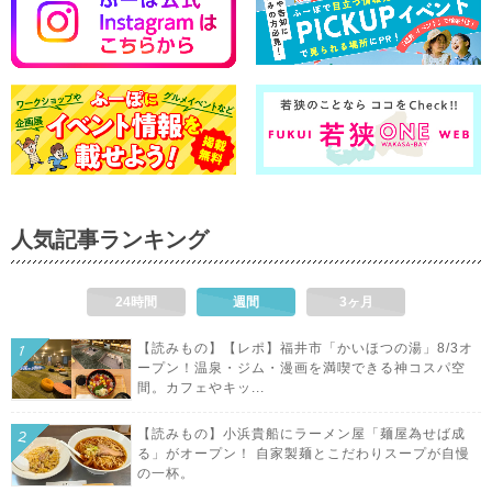
人気記事ランキング
24時間
週間
3ヶ月
【読みもの】【レポ】福井市「かいほつの湯」8/3オ
ープン！温泉・ジム・漫画を満喫できる神コスパ空
間。カフェやキッ...
【読みもの】小浜貴船にラーメン屋「麺屋為せば成
る」がオープン！ 自家製麺とこだわりスープが自慢
の一杯。