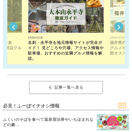
2026/4/28
2024/3/20
山平泉
名刹・永平寺を地元情報サイトが完全ガ
福井県内の
。 周辺グル
イド！ 見どころや穴場、アクセス情報や
グルメや近
駐車場、おすすめの近隣グルメ情報を解
部オススメ
説。
記事一覧へ戻る
必見！ふーぽイチオシ情報
PR
ふくいのそばを食べて温泉宿泊券やいちほまれな
どの豪...