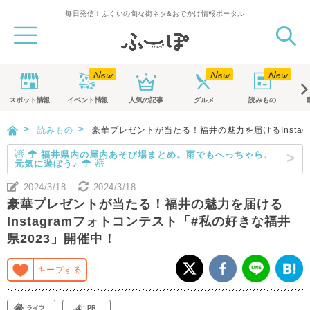
毎日発信！ふくいの旬な街ネタ&おでかけ情報ポータル
スポット
情報
イベント
情報
人気の記事
グルメ
読みもの
読みもの
豪華プレゼントが当たる！福井の魅力を届けるInstag
☃ ☂ 福井県内の屋内あそび場まとめ。雨でもへっちゃら、
元気に遊ぼう♪ ☂ ☃
2024/3/18
2024/3/18
豪華プレゼントが当たる！福井の魅力を届ける
Instagramフォトコンテスト「#私の好きな福井
県2023」開催中！
キープする
ライフ
PR