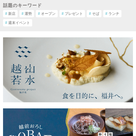
話題のキーワード
#
新店
#
運勢
#
オープン
#
プレゼント
#
そば
#
ランチ
#
週末イベント