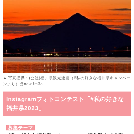
写真提供：(公社)福井県観光連盟（#私の好きな福井県キャンペー
ンより）@new.fm3a
Instagramフォトコンテスト「#私の好きな
福井県
2023」
募集テーマ