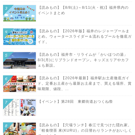
【読みもの】【8/8(土)～8/11(火・祝)】福井県内の
イベントまとめ
【読みもの】【2026年版】福井のレジャープールま
とめ。ウォータースライダー＆流れるプールを徹底ガ
イド。
【読みもの】福井市・リライムが「かいほつの湯」
8/3(月)にリブランドオープン。キッズエリアやカフ
ェも新設。
【読みもの】【2026年最新】福井駅お土産徹底ガイ
ド。定番お土産から最新お土産まで、買える場所、賞
味期限、値段、...
【イベント】第28回 東郷街道おつくね祭
【読みもの】【穴場ランチ】春江で見つけた隠れ家。
「軽食喫茶 來(KURU)」の日替わりランチがおいしく