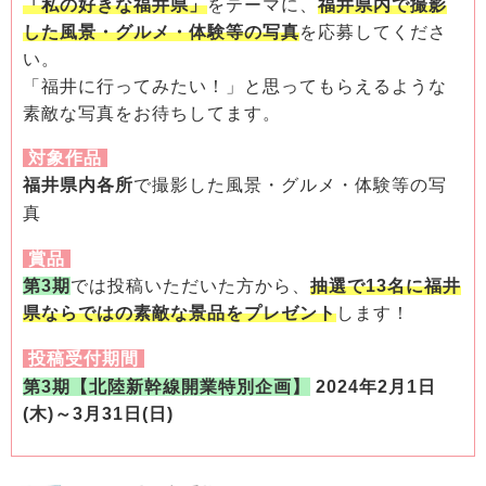
「私の好きな福井県」
をテーマに、
福井県内で撮影
した風景・グルメ・体験等の写真
を応募してくださ
い。
「福井に行ってみたい！」と思ってもらえるような
素敵な写真をお待ちしてます。
対象作品
福井県内各所
で撮影した風景・グルメ・体験等の写
真
賞品
第3期
では投稿いただいた方から、
抽選で13名に福井
県ならではの素敵な景品をプレゼント
します！
投稿受付期間
第3期【北陸新幹線開業特別企画】
2024年2月1日
(木)～3月31日(日)