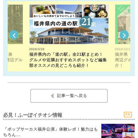
2024/3/20
2024/12/13
山平泉
福井県内の「道の駅」全21駅まとめ！
福井県「福
。 周辺グル
グルメや近隣おすすめスポットなど編集
周辺グルメ
部オススメの見どころも紹介！
介！
記事一覧へ戻る
必見！ふーぽイチオシ情報
PR
「ポップサーカス福井公演」体験レポ！魅力はも
ちろん...