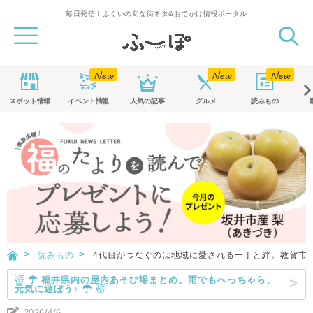
毎日発信！ふくいの旬な街ネタ&おでかけ情報ポータル
スポット
情報
イベント
情報
人気の記事
グルメ
読みもの
読みもの
4代目がつなぐのは地域に愛される一丁と絆。敦賀市
☃ ☂ 福井県内の屋内あそび場まとめ。雨でもへっちゃら、
元気に遊ぼう♪ ☂ ☃
2026/4/6