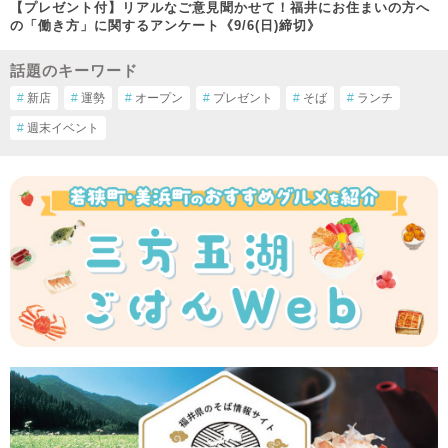
【プレゼント付】リアルなご意見聞かせて！福井にお住まいの方へ
の「働き方」に関するアンケート《9/6(日)締切》
話題のキーワード
#
新店
#
運勢
#
オープン
#
プレゼント
#
そば
#
ランチ
#
週末イベント