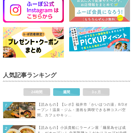
人気記事ランキング
24時間
週間
3ヶ月
【読みもの】【レポ】福井市「かいほつの湯」8/3オ
ープン！温泉・ジム・漫画を満喫できる神コスパ空
間。カフェやキッ...
【読みもの】小浜貴船にラーメン屋「麺屋為せば成
る」がオープン！ 自家製麺とこだわりスープが自慢