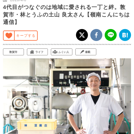
4代目がつなぐのは地域に愛される一丁と絆。敦
賀市・林とうふの土山 良太さん【嶺南こんにちは
通信】
キープする
敦賀市
ライフ
ふくい人
連載