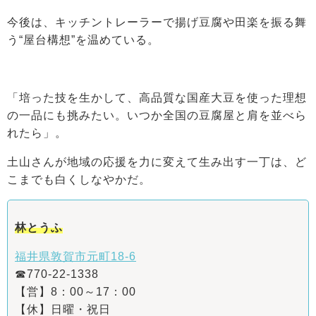
今後は、キッチントレーラーで揚げ豆腐や田楽を振る舞
う“屋台構想”を温めている。
「培った技を生かして、高品質な国産大豆を使った理想
の一品にも挑みたい。いつか全国の豆腐屋と肩を並べら
れたら」。
土山さんが地域の応援を力に変えて生み出す一丁は、ど
こまでも白くしなやかだ。
林とうふ
福井県敦賀市元町18-6
☎770-22-1338
【営】8：00～17：00
【休】日曜・祝日