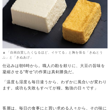
「自画自賛したくなるほど、イケてる」と胸を張る「きぬとう
ふ」と「きぬあげ」
仕込みは朝6時から。職人の勘を頼りに、大豆の旨味を
凝縮させる“寄せ”の作業は真剣勝負だ。
「温度も湿度も毎日違うから、わずかに風合いが変わり
ます。成功も失敗もすべてが糧。勉強の日々です」
客層は、毎日の食事にと買い求める人々から、その味に