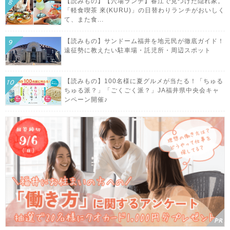
【読みもの】【穴場ランチ】春江で見つけた隠れ家。
「軽食喫茶 來(KURU)」の日替わりランチがおいしく
て、また食...
【読みもの】サンドーム福井を地元民が徹底ガイド！
遠征勢に教えたい駐車場・託児所・周辺スポット
【読みもの】100名様に夏グルメが当たる！「ちゅる
ちゅる派？」「ごくごく派？」JA福井県中央会キャ
ンペーン開催♪