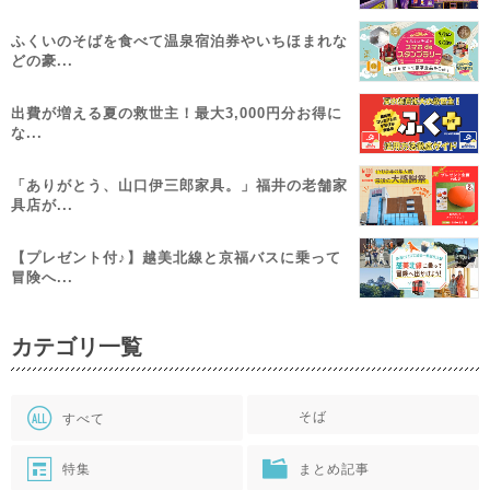
ふくいのそばを食べて温泉宿泊券やいちほまれな
どの豪...
出費が増える夏の救世主！最大3,000円分お得に
な...
「ありがとう、山口伊三郎家具。」福井の老舗家
具店が...
【プレゼント付♪】越美北線と京福バスに乗って
冒険へ...
カテゴリ一覧
そば
すべて
特集
まとめ記事