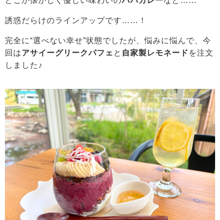
どこか懐かしく優しい味わいの
パパカレー
など……
誘惑だらけのラインアップです……！
完全に“選べない幸せ”状態でしたが、悩みに悩んで、今
回は
アサイーグリークパフェ
と
自家製レモネード
を注文
しました♪