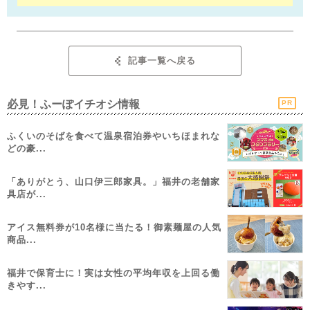
記事一覧へ戻る
必見！ふーぽイチオシ情報
PR
ふくいのそばを食べて温泉宿泊券やいちほまれな
どの豪...
「ありがとう、山口伊三郎家具。」福井の老舗家
具店が...
アイス無料券が10名様に当たる！御素麺屋の人気
商品...
福井で保育士に！実は女性の平均年収を上回る働
きやす...