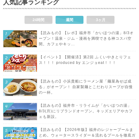
人気記事ランキング
24時間
週間
3ヶ月
【読みもの】【レポ】福井市「かいほつの湯」8/3オ
ープン！温泉・ジム・漫画を満喫できる神コスパ空
間。カフェやキッ...
【イベント】【開催済】第2回 ふくいやきとりフェ
ス！！！ produced by エンジョeat！！！
【読みもの】小浜貴船にラーメン屋「麺屋為せば成
る」がオープン！ 自家製麺とこだわりスープが自慢
の一杯。
【読みもの】福井市・リライムが「かいほつの湯」
8/3(月)にリブランドオープン。キッズエリアやカフ
ェも新設。
【読みもの】【2026年版】福井のレジャープールま
とめ。ウォータースライダー＆流れるプールを徹底ガ