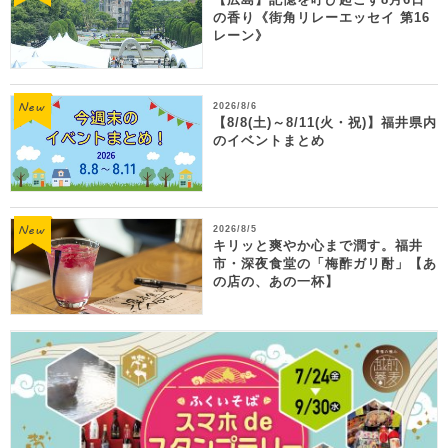
の香り《街角リレーエッセイ 第16
レーン》
2026/8/6
【8/8(土)～8/11(火・祝)】福井県内
のイベントまとめ
2026/8/5
キリッと爽やか心まで潤す。福井
市・深夜食堂の「梅酢ガリ酎」【あ
の店の、あの一杯】