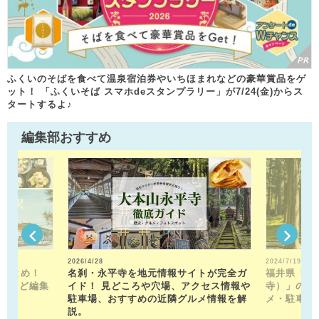
ふくいのそばを食べて温泉宿泊券やいちほまれなどの豪華賞品をゲ
ット！ 「ふくいそば スマホdeスタンプラリー」が7/24(金)からス
タートするよ♪
編集部おすすめ
2026/4/28
2024/7/19
駅まとめ！
名刹・永平寺を地元情報サイトが完全ガ
福井県「平
トなど編集
イド！ 見どころや穴場、アクセス情報や
寺）」の見
！
駐車場、おすすめの近隣グルメ情報を解
メ・駐車場
説。