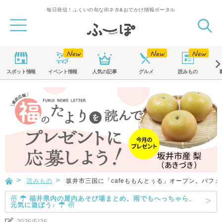
毎日発信！ふくいの旬な街ネタ&おでかけ情報ポータル
スポット
情報
イベント
情報
人気の記事
グルメ
読みもの
読みもの
坂井市三国に「cafeももんとぅる」オープン。パフ
☃ ☂ 福井県内の屋内あそび場まとめ。雨でもへっちゃら、
元気に遊ぼう♪ ☂ ☃
2026/5/26