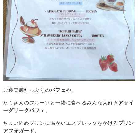
ご褒美感たっぷりの
パフェ
や、
たくさんのフルーツと一緒に食べるみんな大好き
アサイ
ーグリークパフェ
、
ちょい固めプリンに温かいエスプレッソをかける
プリン
アフォガード
、