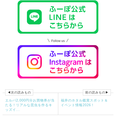
Follow us
◀次の読みもの
前の読みもの▶
エルパ2,000円分お買物券が当
福井のホタル鑑賞スポット＆
たる！リアルな昆虫を作るキ
イベント情報2026！
ッズイ...