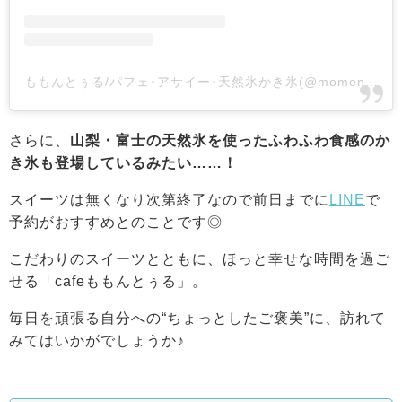
ももんとぅる/パフェ･アサイー･天然氷かき氷(@moment_heureux414)がシェアした投稿
さらに、
山梨・富士の天然氷を使ったふわふわ食感のか
き氷も登場しているみたい……！
スイーツは無くなり次第終了なので前日までに
LINE
で
予約がおすすめとのことです◎
こだわりのスイーツとともに、ほっと幸せな時間を過ご
せる「cafeももんとぅる」。
毎日を頑張る自分への“ちょっとしたご褒美”に、訪れて
みてはいかがでしょうか♪