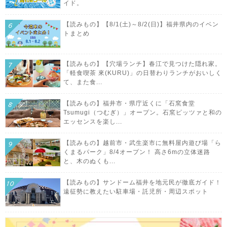
イド。
【読みもの】【8/1(土)～8/2(日)】福井県内のイベン
トまとめ
【読みもの】【穴場ランチ】春江で見つけた隠れ家。
「軽食喫茶 來(KURU)」の日替わりランチがおいしく
て、また食...
【読みもの】福井市・県庁近くに「石窯食堂
Tsumugi（つむぎ）」オープン。石窯ピッツァと和の
エッセンスを楽し...
【読みもの】越前市・武生楽市に無料屋内遊び場「ら
くまるパーク」8/4オープン！ 高さ6mの立体迷路
と、木のぬくも...
【読みもの】サンドーム福井を地元民が徹底ガイド！
遠征勢に教えたい駐車場・託児所・周辺スポット