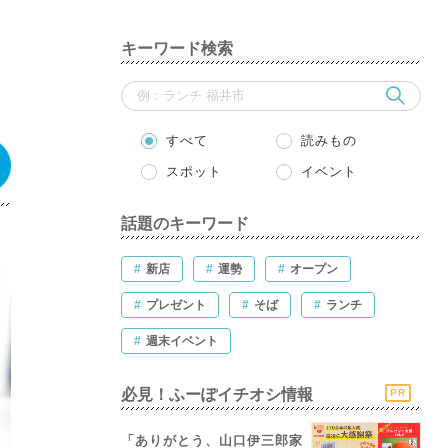
キーワード検索
すべて
読みもの
スポット
イベント
話題のキーワード
#
新店
#
運勢
#
オープン
#
プレゼント
#
そば
#
ランチ
#
週末イベント
必見！ふーぽイチオシ情報
PR
「ありがとう、山口伊三郎家