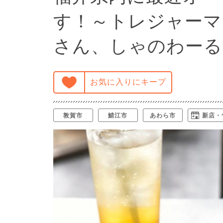
す！～トレジャーマイ
さん、しゃのわーる
お気に入りにキープ
敦賀市
鯖江市
あわら市
新店・