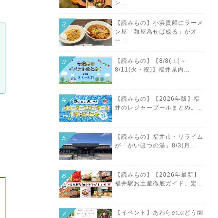
ン...
【読みもの】小浜貴船にラーメ
ン屋「麺屋為せば成る」がオ
ー...
【読みもの】【8/8(土)～
8/11(火・祝)】福井県内...
【読みもの】【2026年版】福
井のレジャープールまとめ。...
【読みもの】福井市・リライム
が「かいほつの湯」8/3(月...
【読みもの】【2026年最新】
福井駅お土産徹底ガイド。定...
【イベント】あわらのぶどう園