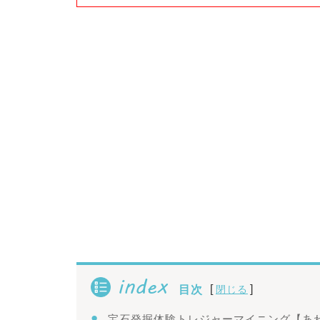
index
[
]
目次
閉じる
宝石発掘体験トレジャーマイニング【あ