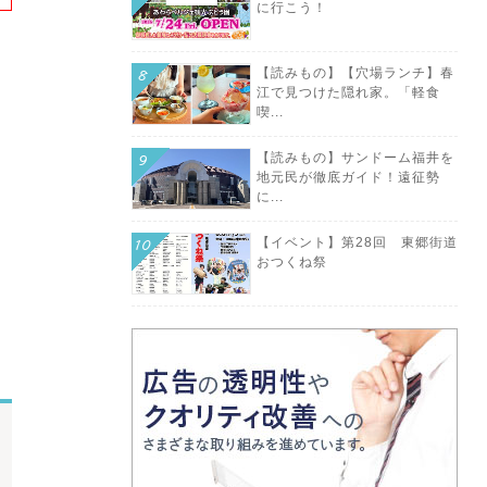
に行こう！
【読みもの】【穴場ランチ】春
江で見つけた隠れ家。「軽食
喫...
【読みもの】サンドーム福井を
地元民が徹底ガイド！遠征勢
に...
【イベント】第28回 東郷街道
おつくね祭