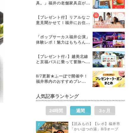
具。」福井の老舗家具店が...
【プレゼント付】リアルなご
意見聞かせて！福井にお住...
「ポップサーカス福井公演」
体験レポ！魅力はもちろん...
【プレゼント付♪】越美北線
と京福バスに乗って冒険へ...
8/7更新★ふーぽで開催中！
福井県内のおすすめプレ...
人気記事ランキング
24時間
週間
3ヶ月
【読みもの】【レポ】福井市
「かいほつの湯」8/3オープ