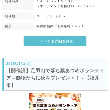
開催時刻
１４：００～１５：３０
（オンデマンド配信は11/12～11/25）
開催地
ユー・アイ ふくい
住所
福井県福井市下六条町１４－１
イベント詳細を見る
2025/11/1(土)
【開催済】足羽山で落ち葉あつめボランティ
ア～動物たちに秋をプレゼント！～【福井
市】