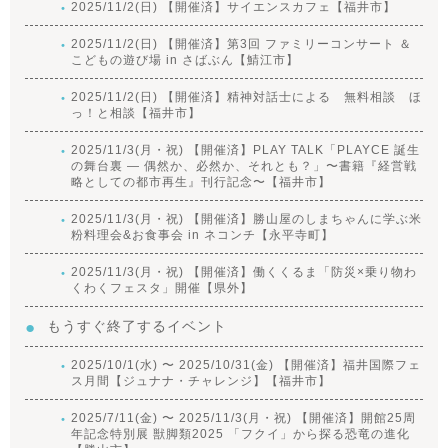
2025/11/2(日) 【開催済】サイエンスカフェ【福井市】
2025/11/2(日) 【開催済】第3回 ファミリーコンサート ＆
こどもの遊び場 in さばぶん【鯖江市】
2025/11/2(日) 【開催済】精神対話士による 無料相談 ほ
っ！と相談【福井市】
2025/11/3(月・祝) 【開催済】PLAY TALK「PLAYCE 誕生
の舞台裏 ― 偶然か、必然か、それとも？」〜書籍『経営戦
略としての都市再生』刊行記念〜【福井市】
2025/11/3(月・祝) 【開催済】勝山屋のしまちゃんに学ぶ米
粉料理会&お食事会 in ネコンチ【永平寺町】
2025/11/3(月・祝) 【開催済】働くくるま「防災×乗り物わ
くわくフェスタ」開催【県外】
もうすぐ終了するイベント
2025/10/1(水) 〜 2025/10/31(金) 【開催済】福井国際フェ
ス月間【ジュナナ・チャレンジ】【福井市】
2025/7/11(金) 〜 2025/11/3(月・祝) 【開催済】開館25周
年記念特別展 獣脚類2025 「フクイ」から探る恐竜の進化