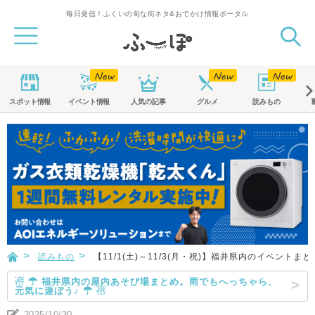
毎日発信！ふくいの旬な街ネタ&おでかけ情報ポータル
スポット
情報
イベント
情報
人気の記事
グルメ
読みもの
読みもの
【11/1(土)～11/3(月・祝)】福井県内のイベントまと
☃ ☂ 福井県内の屋内あそび場まとめ。雨でもへっちゃら、
元気に遊ぼう♪ ☂ ☃
2025/10/30