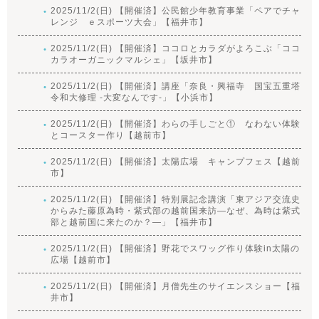
2025/11/2(日) 【開催済】公民館少年教育事業「ペアでチャ
レンジ ｅスポーツ大会」【福井市】
2025/11/2(日) 【開催済】ココロとカラダがよろこぶ「ココ
カラオーガニックマルシェ」【坂井市】
2025/11/2(日) 【開催済】講座「奈良・興福寺 国宝五重塔
令和大修理 -大変なんです-」【小浜市】
2025/11/2(日) 【開催済】わらの手しごと① なわない体験
とコースター作り【越前市】
2025/11/2(日) 【開催済】太陽広場 キャンプフェス【越前
市】
2025/11/2(日) 【開催済】特別展記念講演「東アジア交流史
からみた藤原為時・紫式部の越前国来訪―なぜ、為時は紫式
部と越前国に来たのか？―」【福井市】
2025/11/2(日) 【開催済】野花でスワッグ作り体験in太陽の
広場【越前市】
2025/11/2(日) 【開催済】月僧先生のサイエンスショー【福
井市】