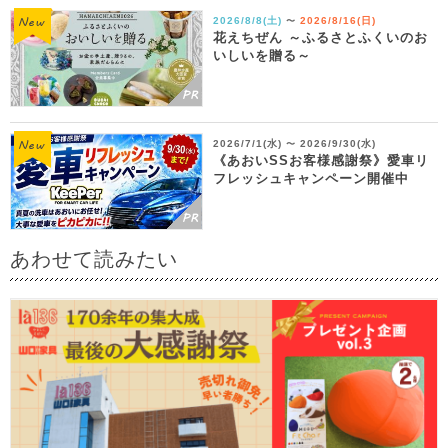
2026/8/8(土)
2026/8/16(日)
〜
花えちぜん ～ふるさとふくいのお
いしいを贈る～
2026/7/1(水)
2026/9/30(水)
〜
《あおいSSお客様感謝祭》愛車リ
フレッシュキャンペーン開催中
あわせて読みたい