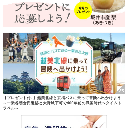
【プレゼント付♪】越美北線と京福バスに乗って冒険へ出かけよう
～一乗谷朝倉氏遺跡と大野城下町で400年前の戦国時代へタイムト
ラベル～