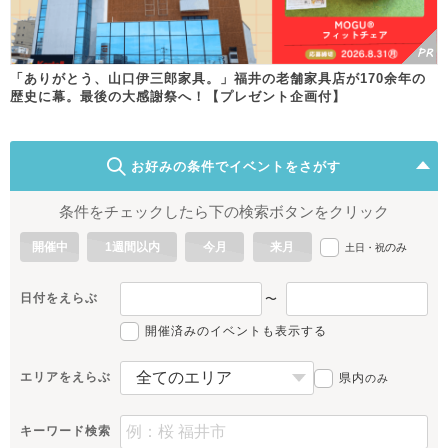
「ありがとう、山口伊三郎家具。」福井の老舗家具店が170余年の
歴史に幕。最後の大感謝祭へ！【プレゼント企画付】
お好みの条件でイベントをさがす
条件をチェックしたら下の検索ボタンをクリック
開催中
1週間以内
今月
来月
のみ
土日・祝
日付をえらぶ
〜
開催済みのイベントも表示する
エリアをえらぶ
県内
のみ
キーワード検索