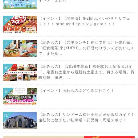
【イベント】【開催済】第2回 ふくいやきとりフェ
ス！！！ produced by エンジョeat！！！
【読みもの】【穴場ランチ】春江で見つけた隠れ家。
「軽食喫茶 來(KURU)」の日替わりランチがおいしく
て、また食...
【読みもの】【2026年最新】福井駅お土産徹底ガイ
ド。定番お土産から最新お土産まで、買える場所、賞
味期限、値段、...
【イベント】あわらのぶどう園に行こう！
【読みもの】サンドーム福井を地元民が徹底ガイド！
遠征勢に教えたい駐車場・託児所・周辺スポット