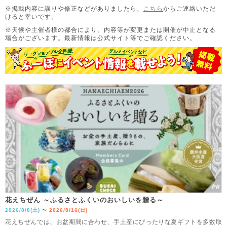
※掲載内容に誤りや修正などがありましたら、
こちら
からご連絡いただ
けると幸いです。
※天候や主催者様の都合により、内容等が変更または開催が中止となる
場合がございます。
最新情報は公式サイト等でご確認ください。
花えちぜん ～ふるさとふくいのおいしいを贈る～
2026/8/8(土)
2026/8/16(日)
〜
花えちぜんでは、お盆期間に合わせ、手土産にぴったりな夏ギフトを多数取