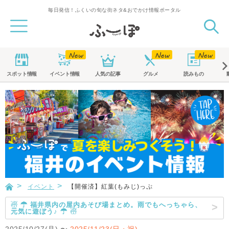
毎日発信！ふくいの旬な街ネタ&おでかけ情報ポータル
スポット
情報
イベント
情報
人気の記事
グルメ
読みもの
イベント
【開催済】紅葉(もみじ)っぷ
☃ ☂ 福井県内の屋内あそび場まとめ。雨でもへっちゃら、
元気に遊ぼう♪ ☂ ☃
2025/10/27(月)
〜
2025/11/23(日・祝)