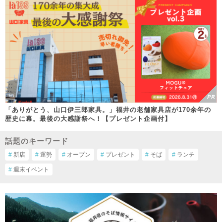
「ありがとう、山口伊三郎家具。」福井の老舗家具店が170余年の
歴史に幕。最後の大感謝祭へ！【プレゼント企画付】
話題のキーワード
#
新店
#
運勢
#
オープン
#
プレゼント
#
そば
#
ランチ
#
週末イベント