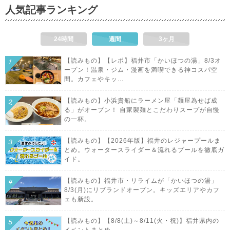
人気記事ランキング
24時間
週間
3ヶ月
【読みもの】【レポ】福井市「かいほつの湯」8/3オ
ープン！温泉・ジム・漫画を満喫できる神コスパ空
間。カフェやキッ...
【読みもの】小浜貴船にラーメン屋「麺屋為せば成
る」がオープン！ 自家製麺とこだわりスープが自慢
の一杯。
【読みもの】【2026年版】福井のレジャープールま
とめ。ウォータースライダー＆流れるプールを徹底ガ
イド。
【読みもの】福井市・リライムが「かいほつの湯」
8/3(月)にリブランドオープン。キッズエリアやカフ
ェも新設。
【読みもの】【8/8(土)～8/11(火・祝)】福井県内の
イベントまとめ