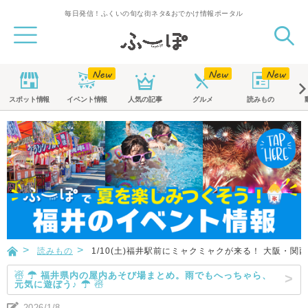
毎日発信！ふくいの旬な街ネタ&おでかけ情報ポータル
スポット
情報
イベント
情報
人気の記事
グルメ
読みもの
読みもの
1/10(土)福井駅前にミャクミャクが来る！ 大阪・
☃ ☂ 福井県内の屋内あそび場まとめ。雨でもへっちゃら、
元気に遊ぼう♪ ☂ ☃
2026/1/8