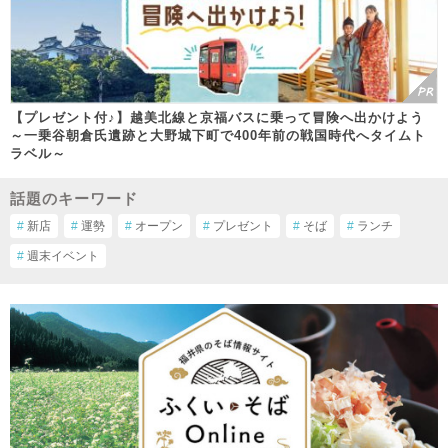
【プレゼント付♪】越美北線と京福バスに乗って冒険へ出かけよう
～一乗谷朝倉氏遺跡と大野城下町で400年前の戦国時代へタイムト
ラベル～
話題のキーワード
#
新店
#
運勢
#
オープン
#
プレゼント
#
そば
#
ランチ
#
週末イベント