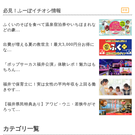
必見！ふーぽイチオシ情報
PR
ふくいのそばを食べて温泉宿泊券やいちほまれな
どの豪...
出費が増える夏の救世主！最大3,000円分お得に
な...
「ポップサーカス福井公演」体験レポ！魅力はも
ちろん...
福井で保育士に！実は女性の平均年収を上回る働
きやす...
【福井県民特典あり】アワビ・ウニ・若狭牛がそ
ろって...
カテゴリ一覧