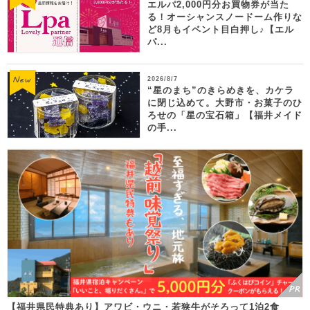
エルパ2,000円分お買物券が当た
る！オーシャンスノードーム作りな
ど8月もイベント目白押し♪【エル
パ...
2026/8/7
“星のまち”のきらめきを、カケラ
に閉じ込めて。大野市・お菓子のひ
ろせの「星の宝石箱」【福井メイド
の手...
【福井県民特典あり】アワビ・ウニ・若狭牛がそろって1泊2食