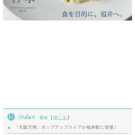
index
[
]
閉じる
目次
「大阪万博」ポップアップストアが福井駅に登場！