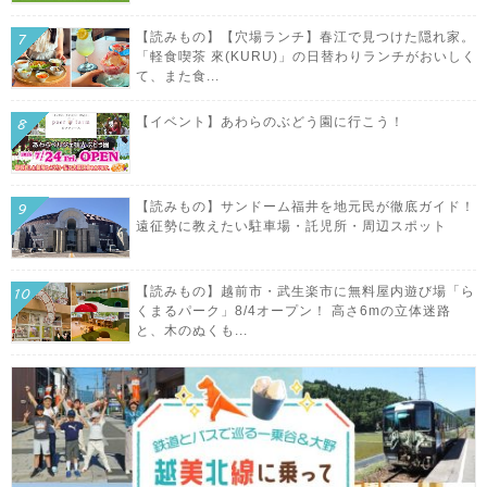
【読みもの】【穴場ランチ】春江で見つけた隠れ家。
「軽食喫茶 來(KURU)」の日替わりランチがおいしく
て、また食...
【イベント】あわらのぶどう園に行こう！
【読みもの】サンドーム福井を地元民が徹底ガイド！
遠征勢に教えたい駐車場・託児所・周辺スポット
【読みもの】越前市・武生楽市に無料屋内遊び場「ら
くまるパーク」8/4オープン！ 高さ6mの立体迷路
と、木のぬくも...