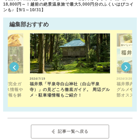
18,800円～！越前の絶景温泉旅で最大5,000円分のふくいはぴコイ
ンも♪【9/1～10/31】
編集部おすすめ
2024/7/19
2024/3/20
トが完全ガ
福井県「平泉寺白山神社（白山平泉
福井県内の
クセス情報や
寺）」の見どころ徹底ガイド。 周辺グル
グルメや近
メ情報を解
メ・駐車場情報もご紹介！
部オススメ
記事一覧へ戻る