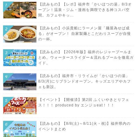
【読みもの】【レポ】福井市「かいほつの湯」8/3オ
ープン！温泉・ジム・漫画を満喫できる神コスパ空
間。カフェやキッ...
【読みもの】小浜貴船にラーメン屋「麺屋為せば成
る」がオープン！ 自家製麺とこだわりスープが自慢
の一杯。
【読みもの】【2026年版】福井のレジャープールま
とめ。ウォータースライダー＆流れるプールを徹底ガ
イド。
【読みもの】福井市・リライムが「かいほつの湯」
8/3(月)にリブランドオープン。キッズエリアやカフ
ェも新設。
【イベント】【開催済】第2回 ふくいやきとりフェ
ス！！！ produced by エンジョeat！！！
【読みもの】【8/8(土)～8/11(火・祝)】福井県内の
イベントまとめ