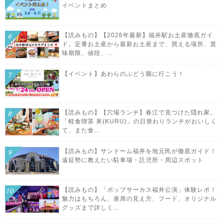
イベントまとめ
【読みもの】【2026年最新】福井駅お土産徹底ガイ
ド。定番お土産から最新お土産まで、買える場所、賞
味期限、値段、...
【イベント】あわらのぶどう園に行こう！
【読みもの】【穴場ランチ】春江で見つけた隠れ家。
「軽食喫茶 來(KURU)」の日替わりランチがおいしく
て、また食...
【読みもの】サンドーム福井を地元民が徹底ガイド！
遠征勢に教えたい駐車場・託児所・周辺スポット
【読みもの】「ポップサーカス福井公演」体験レポ！
魅力はもちろん、座席の見え方、フード、オリジナル
グッズまで詳しく...