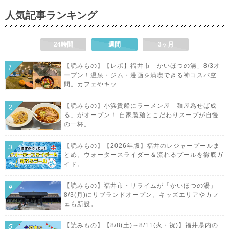
人気記事ランキング
24時間
週間
3ヶ月
【読みもの】【レポ】福井市「かいほつの湯」8/3オ
ープン！温泉・ジム・漫画を満喫できる神コスパ空
間。カフェやキッ...
【読みもの】小浜貴船にラーメン屋「麺屋為せば成
る」がオープン！ 自家製麺とこだわりスープが自慢
の一杯。
【読みもの】【2026年版】福井のレジャープールま
とめ。ウォータースライダー＆流れるプールを徹底ガ
イド。
【読みもの】福井市・リライムが「かいほつの湯」
8/3(月)にリブランドオープン。キッズエリアやカフ
ェも新設。
【読みもの】【8/8(土)～8/11(火・祝)】福井県内の