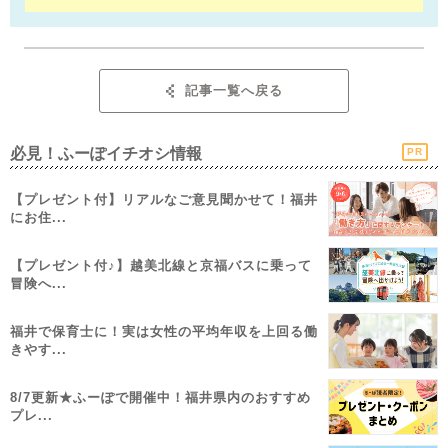
記事一覧へ戻る
必見！ふーぽイチオシ情報
PR
【プレゼント付】リアルなご意見聞かせて！福井
にお住...
【プレゼント付♪】越美北線と京福バスに乗って
冒険へ...
福井で保育士に！実は女性の平均年収を上回る働
きやす...
8/7更新★ふーぽで開催中！福井県内のおすすめ
プレ...