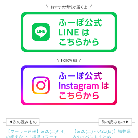
おすすめ情報が届くよ
Follow us
◀次の読みもの
前の読みもの▶
【マーラー速報】6/20(土)行列
【6/20(土)～6/21(日)】福井県
の絶えない「福恩（フーエ
内のイベントまとめ