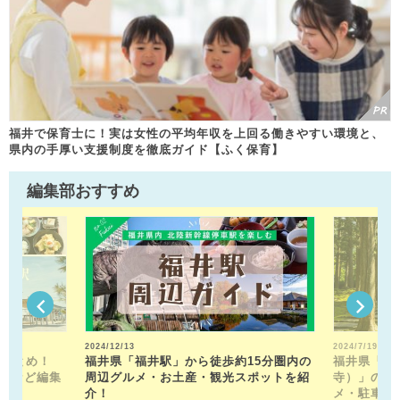
福井で保育士に！実は女性の平均年収を上回る働きやすい環境と、
県内の手厚い支援制度を徹底ガイド【ふく保育】
編集部おすすめ
2024/12/13
2024/7/19
駅まとめ！
福井県「福井駅」から徒歩約15分圏内の
福井県「平
トなど編集
周辺グルメ・お土産・観光スポットを紹
寺）」の見
！
介！
メ・駐車場