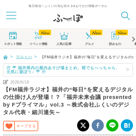
毎日発信！ふくいの旬な街ネタ&おでかけ情報ポータル
スポット
情報
イベント
情報
人気の記事
グルメ
読みもの
読みもの
【FM福井ラジオ】福井の“毎日”を変えるデジタルの仕掛け
☃ ☂ 福井県内の屋内あそび場まとめ。雨でもへっちゃら、
元気に遊ぼう♪ ☂ ☃
2026/6/18
【FM福井ラジオ】福井の“毎日”を変えるデジタル
の仕掛け人が登場！？「福井未来会議 presented
by Fプライマル」vol.3 ～株式会社ふくいのデジ
タル代表・細川達矢～
キープする