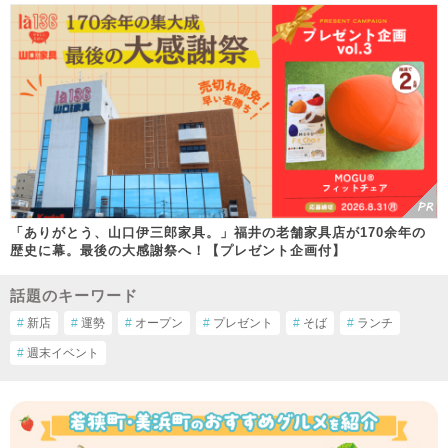
「ありがとう、山口伊三郎家具。」福井の老舗家具店が170余年の
歴史に幕。最後の大感謝祭へ！【プレゼント企画付】
話題のキーワード
#
新店
#
運勢
#
オープン
#
プレゼント
#
そば
#
ランチ
#
週末イベント