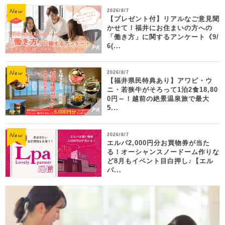
2026/8/7
【プレゼント付】リアルなご意見聞
かせて！福井にお住まいの方への
「働き方」に関するアンケート《9/
6(...
2026/8/7
【福井県民特典あり】アワビ・ウ
ニ・若狭牛がそろって1泊2食18,80
0円～！越前の絶景温泉旅で最大
5...
2026/8/7
エルパ2,000円分お買物券が当た
る！オーシャンスノードーム作りな
ど8月もイベント目白押し♪【エル
パ...