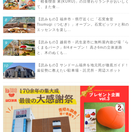
「軽食喫茶 來(KURU)」の日替わりランチがおいしく
て、また食...
【読みもの】福井市・県庁近くに「石窯食堂
Tsumugi（つむぎ）」オープン。石窯ピッツァと和の
エッセンスを楽し...
【読みもの】越前市・武生楽市に無料屋内遊び場「ら
くまるパーク」8/4オープン！ 高さ6mの立体迷路
と、木のぬくも...
【読みもの】サンドーム福井を地元民が徹底ガイド！
遠征勢に教えたい駐車場・託児所・周辺スポット