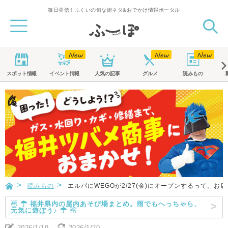
毎日発信！ふくいの旬な街ネタ&おでかけ情報ポータル
スポット
情報
イベント
情報
人気の記事
グルメ
読みもの
読みもの
エルパにWEGOが2/27(金)にオープンするって。
☃ ☂ 福井県内の屋内あそび場まとめ。雨でもへっちゃら、
元気に遊ぼう♪ ☂ ☃
2026/1/19
2026/1/20