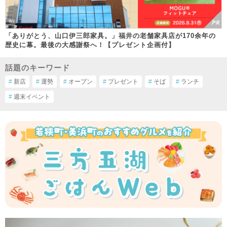
「ありがとう、山口伊三郎家具。」福井の老舗家具店が170余年の
歴史に幕。最後の大感謝祭へ！【プレゼント企画付】
話題のキーワード
#
新店
#
運勢
#
オープン
#
プレゼント
#
そば
#
ランチ
#
週末イベント