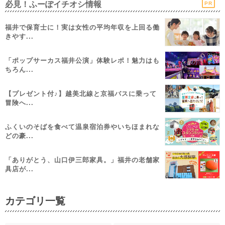
必見！ふーぽイチオシ情報
PR
福井で保育士に！実は女性の平均年収を上回る働
きやす...
「ポップサーカス福井公演」体験レポ！魅力はも
ちろん...
【プレゼント付♪】越美北線と京福バスに乗って
冒険へ...
ふくいのそばを食べて温泉宿泊券やいちほまれな
どの豪...
「ありがとう、山口伊三郎家具。」福井の老舗家
具店が...
カテゴリ一覧