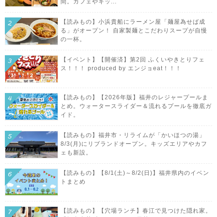
間。カフェやキッ...
【読みもの】小浜貴船にラーメン屋「麺屋為せば成
る」がオープン！ 自家製麺とこだわりスープが自慢
の一杯。
【イベント】【開催済】第2回 ふくいやきとりフェ
ス！！！ produced by エンジョeat！！！
【読みもの】【2026年版】福井のレジャープールま
とめ。ウォータースライダー＆流れるプールを徹底ガ
イド。
【読みもの】福井市・リライムが「かいほつの湯」
8/3(月)にリブランドオープン。キッズエリアやカフ
ェも新設。
【読みもの】【8/1(土)～8/2(日)】福井県内のイベン
トまとめ
【読みもの】【穴場ランチ】春江で見つけた隠れ家。