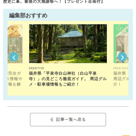
歴史に幕。最後の大感謝祭へ！【プレゼント企画付】
編集部おすすめ
2024/7/19
2024/12/13
トが完全ガ
福井県「平泉寺白山神社（白山平泉
福井県「福
クセス情報や
寺）」の見どころ徹底ガイド。 周辺グル
周辺グルメ
メ情報を解
メ・駐車場情報もご紹介！
介！
記事一覧へ戻る