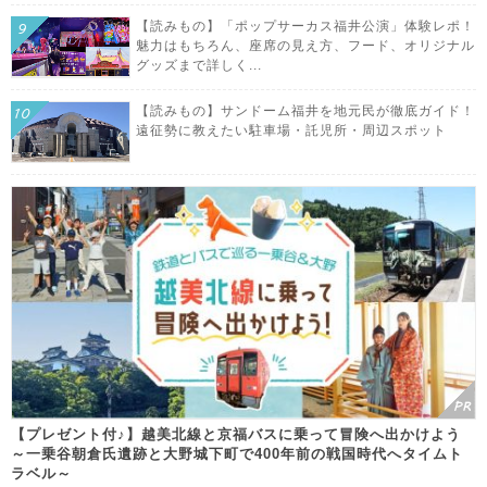
【読みもの】「ポップサーカス福井公演」体験レポ！
魅力はもちろん、座席の見え方、フード、オリジナル
グッズまで詳しく...
【読みもの】サンドーム福井を地元民が徹底ガイド！
遠征勢に教えたい駐車場・託児所・周辺スポット
【プレゼント付♪】越美北線と京福バスに乗って冒険へ出かけよう
～一乗谷朝倉氏遺跡と大野城下町で400年前の戦国時代へタイムト
ラベル～