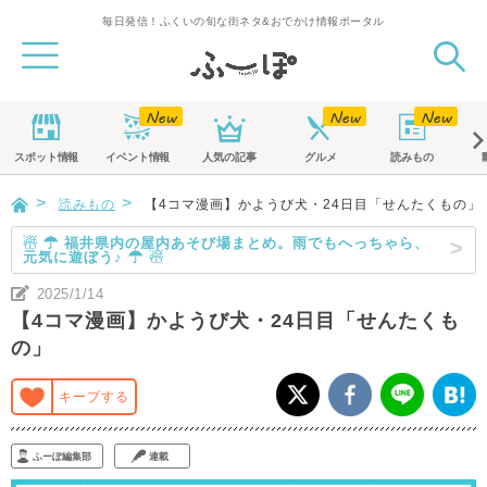
毎日発信！ふくいの旬な街ネタ&おでかけ情報ポータル
スポット
情報
イベント
情報
人気の記事
グルメ
読みもの
読みもの
【4コマ漫画】かようび犬・24日目「せんたくもの」
☃ ☂ 福井県内の屋内あそび場まとめ。雨でもへっちゃら、
元気に遊ぼう♪ ☂ ☃
2025/1/14
【4コマ漫画】かようび犬・24日目「せんたくも
の」
キープする
ふーぽ編集部
連載