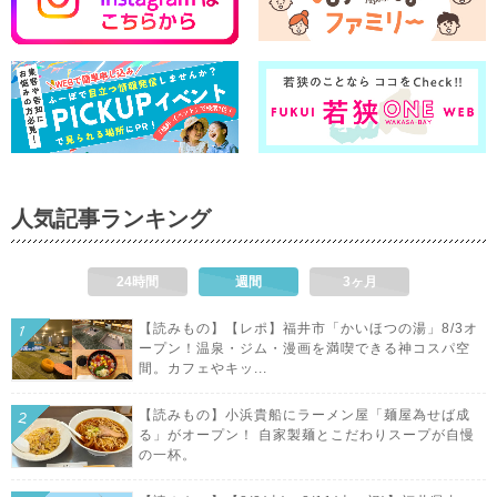
人気記事ランキング
24時間
週間
3ヶ月
【読みもの】【レポ】福井市「かいほつの湯」8/3オ
ープン！温泉・ジム・漫画を満喫できる神コスパ空
間。カフェやキッ...
【読みもの】小浜貴船にラーメン屋「麺屋為せば成
る」がオープン！ 自家製麺とこだわりスープが自慢
の一杯。