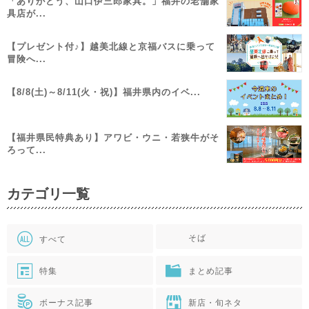
「ありがとう、山口伊三郎家具。」福井の老舗家
具店が...
【プレゼント付♪】越美北線と京福バスに乗って
冒険へ...
【8/8(土)～8/11(火・祝)】福井県内のイベ...
【福井県民特典あり】アワビ・ウニ・若狭牛がそ
ろって...
カテゴリ一覧
そば
すべて
特集
まとめ記事
ボーナス記事
新店・旬ネタ