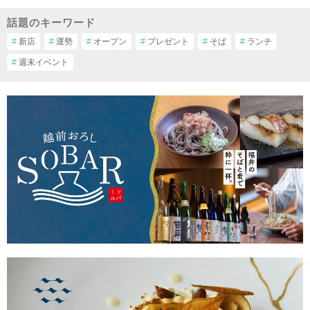
話題のキーワード
#
新店
#
運勢
#
オープン
#
プレゼント
#
そば
#
ランチ
#
週末イベント