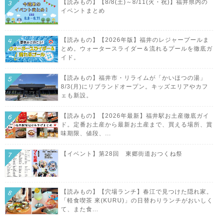
【読みもの】【8/8(土)～8/11(火・祝)】福井県内の
イベントまとめ
【読みもの】【2026年版】福井のレジャープールま
とめ。ウォータースライダー＆流れるプールを徹底ガ
イド。
【読みもの】福井市・リライムが「かいほつの湯」
8/3(月)にリブランドオープン。キッズエリアやカフ
ェも新設。
【読みもの】【2026年最新】福井駅お土産徹底ガイ
ド。定番お土産から最新お土産まで、買える場所、賞
味期限、値段、...
【イベント】第28回 東郷街道おつくね祭
【読みもの】【穴場ランチ】春江で見つけた隠れ家。
「軽食喫茶 來(KURU)」の日替わりランチがおいしく
て、また食...