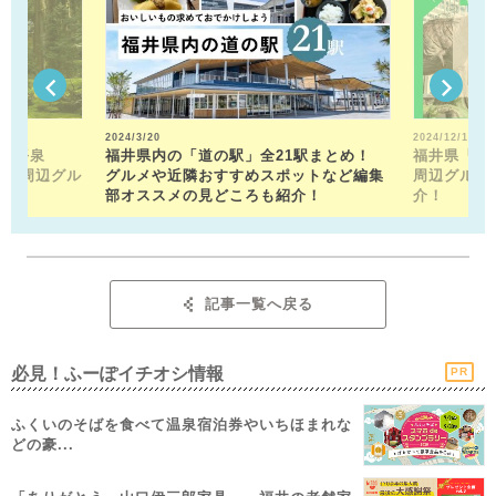
2024/3/20
2024/12/13
山平泉
福井県内の「道の駅」全21駅まとめ！
福井県「福
。 周辺グル
グルメや近隣おすすめスポットなど編集
周辺グルメ
部オススメの見どころも紹介！
介！
記事一覧へ戻る
必見！ふーぽイチオシ情報
PR
ふくいのそばを食べて温泉宿泊券やいちほまれな
どの豪...