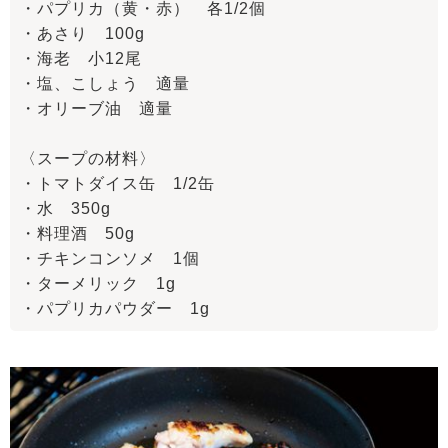
・パプリカ（黄・赤） 各1/2個
・あさり 100g
・海老 小12尾
・塩、こしょう 適量
・オリーブ油 適量
〈スープの材料〉
・トマトダイス缶 1/2缶
・水 350g
・料理酒 50g
・チキンコンソメ 1個
・ターメリック 1g
・パプリカパウダー 1g