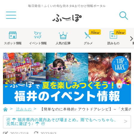
毎日発信！ふくいの旬な街ネタ&おでかけ情報ポータル
スポット
情報
イベント
情報
人気の記事
グルメ
読みもの
読みもの
【簡単なのに本格的♪ アウトドアレシピ】～「大葉
☃ ☂ 福井県内の屋内あそび場まとめ。雨でもへっちゃら、
元気に遊ぼう♪ ☂ ☃
2021/7/18
2022/8/3