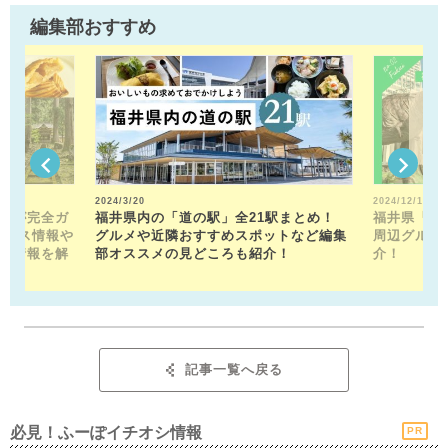
編集部おすすめ
2024/3/20
2024/12/13
トが完全ガ
福井県内の「道の駅」全21駅まとめ！
福井県「福
クセス情報や
グルメや近隣おすすめスポットなど編集
周辺グルメ
メ情報を解
部オススメの見どころも紹介！
介！
記事一覧へ戻る
必見！ふーぽイチオシ情報
PR