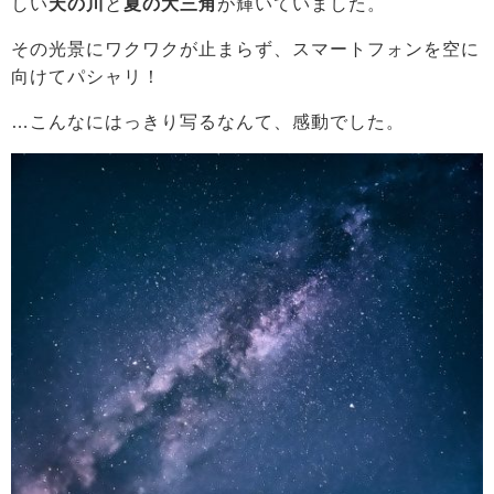
しい
天の川
と
夏の大三角
が輝いていました。
その光景にワクワクが止まらず、スマートフォンを空に
向けてパシャリ！
…こんなにはっきり写るなんて、感動でした。