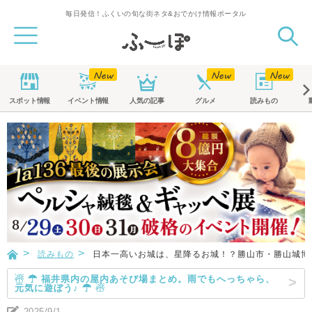
毎日発信！ふくいの旬な街ネタ&おでかけ情報ポータル
スポット
情報
イベント
情報
人気の記事
グルメ
読みもの
読みもの
日本一高いお城は、星降るお城！？勝山市・勝山城博
☃ ☂ 福井県内の屋内あそび場まとめ。雨でもへっちゃら、
元気に遊ぼう♪ ☂ ☃
2025/9/1