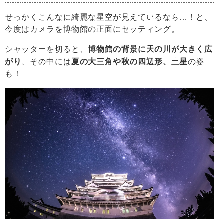
せっかくこんなに綺麗な星空が見えているなら…！と、
今度はカメラを博物館の正面にセッティング。
シャッターを切ると、
博物館の背景に天の川が大きく広
がり
、その中には
夏の大三角や秋の四辺形、土星
の姿
も！