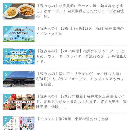
【読みもの】小浜貴船にラーメン屋「麺屋為せば成
る」がオープン！ 自家製麺とこだわりスープが自慢
の一杯。
【読みもの】【8/8(土)～8/11(火・祝)】福井県内の
イベントまとめ
【読みもの】【2026年版】福井のレジャープールま
とめ。ウォータースライダー＆流れるプールを徹底ガ
イド。
【読みもの】福井市・リライムが「かいほつの湯」
8/3(月)にリブランドオープン。キッズエリアやカフ
ェも新設。
【読みもの】【2026年最新】福井駅お土産徹底ガイ
ド。定番お土産から最新お土産まで、買える場所、賞
味期限、値段、...
【イベント】第28回 東郷街道おつくね祭