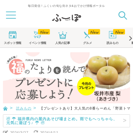
毎日発信！ふくいの旬な街ネタ&おでかけ情報ポータル
スポット
情報
イベント
情報
人気の記事
グルメ
読みもの
読みもの
【プレゼントあり】大人気の8番らーめん「野菜トマトら
☃ ☂ 福井県内の屋内あそび場まとめ。雨でもへっちゃら、
元気に遊ぼう♪ ☂ ☃
2024/3/27
2024/4/11