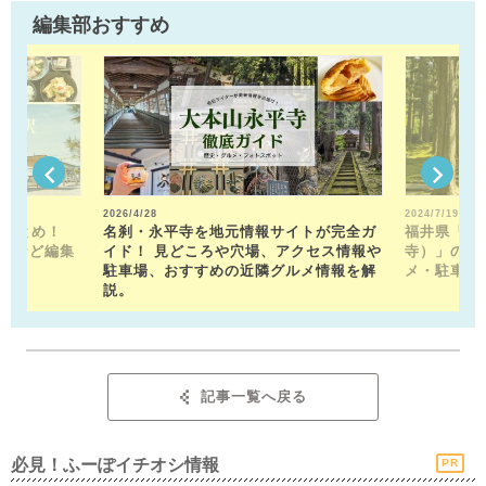
編集部おすすめ
2026/4/28
2024/7/19
駅まとめ！
名刹・永平寺を地元情報サイトが完全ガ
福井県「平
トなど編集
イド！ 見どころや穴場、アクセス情報や
寺）」の見
！
駐車場、おすすめの近隣グルメ情報を解
メ・駐車場
説。
記事一覧へ戻る
必見！ふーぽイチオシ情報
PR