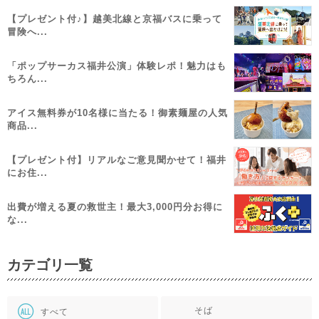
【プレゼント付♪】越美北線と京福バスに乗って
冒険へ...
「ポップサーカス福井公演」体験レポ！魅力はも
ちろん...
アイス無料券が10名様に当たる！御素麺屋の人気
商品...
【プレゼント付】リアルなご意見聞かせて！福井
にお住...
出費が増える夏の救世主！最大3,000円分お得に
な...
カテゴリ一覧
そば
すべて