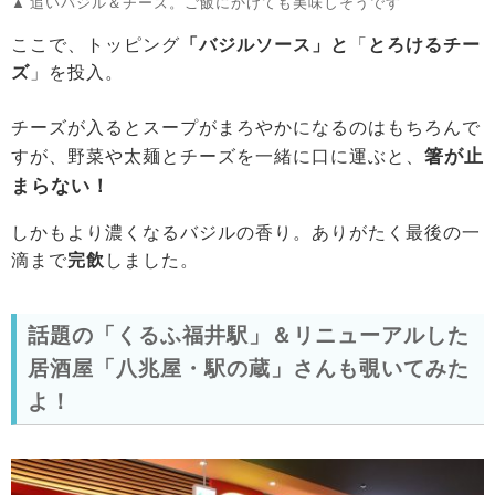
追いバジル＆チーズ。ご飯にかけても美味しそうです
ここで、トッピング
「バジルソース」と
「
とろけるチー
ズ
」を投入。
チーズが入るとスープがまろやかになるのはもちろんで
箸が止
すが、野菜や太麺とチーズを一緒に口に運ぶと、
まらない！
しかもより濃くなるバジルの香り。ありがたく最後の一
滴まで
完飲
しました。
話題の「くるふ福井駅」＆リニューアルした
居酒屋「八兆屋・駅の蔵」さんも覗いてみた
よ！