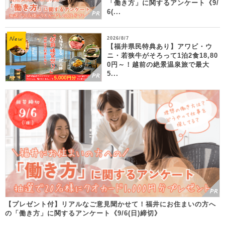
「働き方」に関するアンケート《9/
6(...
2026/8/7
【福井県民特典あり】アワビ・ウ
ニ・若狭牛がそろって1泊2食18,80
0円～！越前の絶景温泉旅で最大
5...
【プレゼント付】リアルなご意見聞かせて！福井にお住まいの方へ
の「働き方」に関するアンケート《9/6(日)締切》