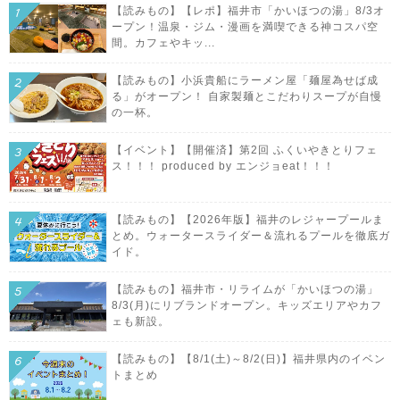
【読みもの】【レポ】福井市「かいほつの湯」8/3オ
ープン！温泉・ジム・漫画を満喫できる神コスパ空
間。カフェやキッ...
【読みもの】小浜貴船にラーメン屋「麺屋為せば成
る」がオープン！ 自家製麺とこだわりスープが自慢
の一杯。
【イベント】【開催済】第2回 ふくいやきとりフェ
ス！！！ produced by エンジョeat！！！
【読みもの】【2026年版】福井のレジャープールま
とめ。ウォータースライダー＆流れるプールを徹底ガ
イド。
【読みもの】福井市・リライムが「かいほつの湯」
8/3(月)にリブランドオープン。キッズエリアやカフ
ェも新設。
【読みもの】【8/1(土)～8/2(日)】福井県内のイベン
トまとめ