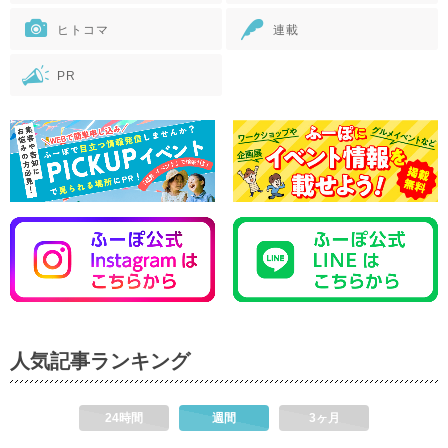
ヒトコマ
連載
PR
人気記事ランキング
24時間
週間
3ヶ月