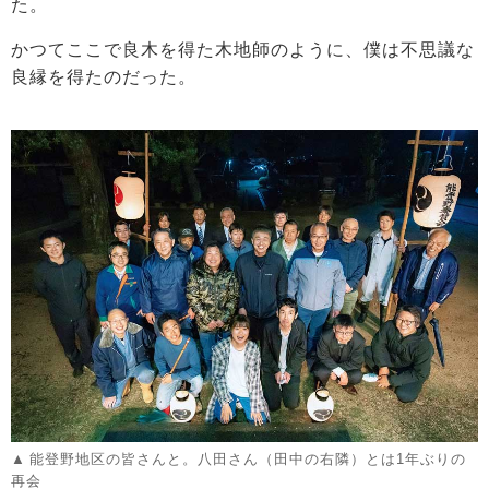
た。
かつてここで良木を得た木地師のように、僕は不思議な
良縁を得たのだった。
能登野地区の皆さんと。八田さん（田中の右隣）とは1年ぶりの
再会