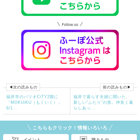
Follow us
◀次の読みもの
前の読みもの▶
福井市のパリオCiTY2階に
福井で暮らす夫婦に聞いた、
「MOKUiKU（もくいく）」
新しい“ふたり”の形。仲良く暮
6/1...
らしあっ...
こちらもクリック！情報いろいろ
イベント
読みもの