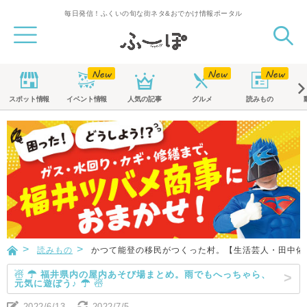
毎日発信！ふくいの旬な街ネタ&おでかけ情報ポータル
スポット
情報
イベント
情報
人気の記事
グルメ
読みもの
読みもの
かつて能登の移民がつくった村。【生活芸人・田中佑
☃ ☂ 福井県内の屋内あそび場まとめ。雨でもへっちゃら、
元気に遊ぼう♪ ☂ ☃
2022/6/13
2022/7/5