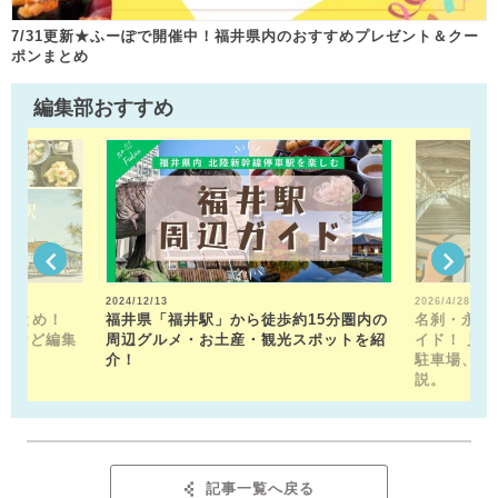
7/31更新★ふーぽで開催中！福井県内のおすすめプレゼント＆クー
ポンまとめ
編集部おすすめ
2024/12/13
2026/4/28
駅まとめ！
福井県「福井駅」から徒歩約15分圏内の
名刹・永平
トなど編集
周辺グルメ・お土産・観光スポットを紹
イド！ 見
！
介！
駐車場、お
説。
記事一覧へ戻る