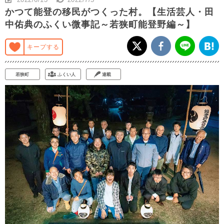
かつて能登の移民がつくった村。【生活芸人・田
中佑典のふくい微事記～若狭町能登野編～】
キープする
若狭町
ふくい人
連載