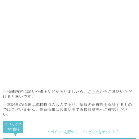
※掲載内容に誤りや修正などがありましたら、
こちら
からご連絡いただ
けると幸いです。
※本記事の情報は取材時点のものであり、情報の正確性を保証するもの
ではございません。
最新情報はお電話等で直接取材先へご確認くださ
い。
クリックで
3pt
獲得
ポイントを貯めて、プレゼントをゲット！