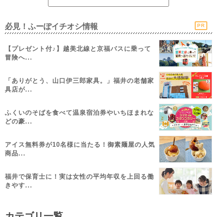
必見！ふーぽイチオシ情報
PR
【プレゼント付♪】越美北線と京福バスに乗って
冒険へ...
「ありがとう、山口伊三郎家具。」福井の老舗家
具店が...
ふくいのそばを食べて温泉宿泊券やいちほまれな
どの豪...
アイス無料券が10名様に当たる！御素麺屋の人気
商品...
福井で保育士に！実は女性の平均年収を上回る働
きやす...
カテゴリ一覧