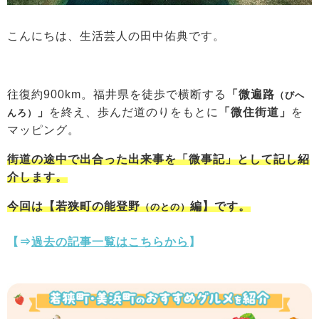
こんにちは、生活芸人の田中佑典です。
往復約900km。福井県を徒歩で横断する
「微遍路
（びへ
」
を終え、歩んだ道のりをもとに
「微住街道」
を
んろ）
マッピング。
街道の途中で出合った出来事を「微事記」として記し紹
介します。
今回は【若狭町の能登野
編】です。
（のとの）
【⇒
過去の記事一覧はこちらから
】