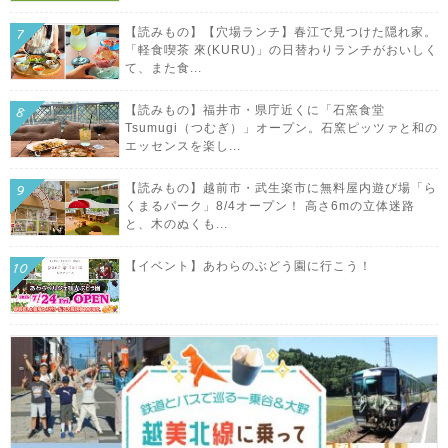
【読みもの】【穴場ランチ】春江で見つけた隠れ家。
「軽食喫茶 來(KURU)」の日替わりランチがおいしく
て、また食...
【読みもの】福井市・県庁近くに「石窯食堂
Tsumugi（つむぎ）」オープン。石窯ピッツァと和の
エッセンスを楽し...
【読みもの】越前市・武生楽市に無料屋内遊び場「ら
くまるパーク」8/4オープン！ 高さ6mの立体迷路
と、木のぬくも...
【イベント】あわらのぶどう園に行こう！