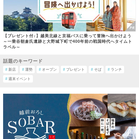
【プレゼント付♪】越美北線と京福バスに乗って冒険へ出かけよう
～一乗谷朝倉氏遺跡と大野城下町で400年前の戦国時代へタイムト
ラベル～
話題のキーワード
#
新店
#
運勢
#
オープン
#
プレゼント
#
そば
#
ランチ
#
週末イベント