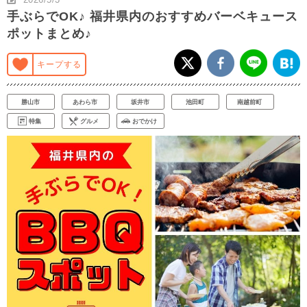
手ぶらでOK♪ 福井県内のおすすめバーベキュース
ポットまとめ♪
キープする
勝山市
あわら市
坂井市
池田町
南越前町
特集
グルメ
おでかけ