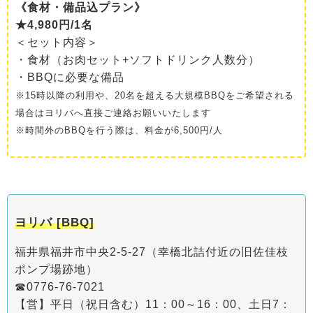
《食材・備品込プラン》
★4,980円/1名
＜セット内容＞
・食材（お肉セット+ソフトドリンク人数分）
・BBQに必要な備品
※15時以降の利用や、20名を超える大規模BBQをご希望される
場合はヨリバへ直接ご連絡お願いいたします
※時間外のBBQを行う際は、料金が6,500円/人
ヨリバ [BBQ]
福井県福井市中央2-5-27（幸橋北詰付近の旧佐佳枝
ポンプ場跡地）
☎0776-76-7021
【営】平日（祝日含む）11：00～16：00、土日7：