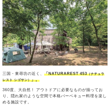
三国・東尋坊の近く、
「NATURAREST 453
（ナチュラ
」。
レスト シゴサン）
360度、大自然！ アウトドアに必要なものが揃ってお
り、隠れ家のような空間で本格バーベキュー料理を楽し
める施設です。