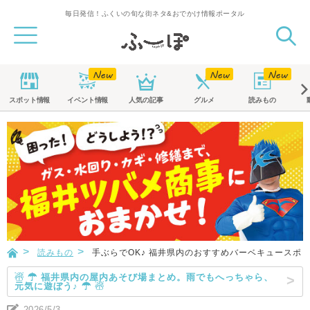
毎日発信！ふくいの旬な街ネタ&おでかけ情報ポータル
スポット
情報
イベント
情報
人気の記事
グルメ
読みもの
読みもの
手ぶらでOK♪ 福井県内のおすすめバーベキュースポッ
☃ ☂ 福井県内の屋内あそび場まとめ。雨でもへっちゃら、
元気に遊ぼう♪ ☂ ☃
2026/5/3