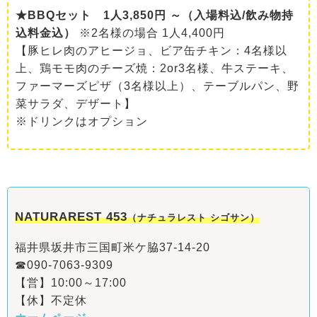
★BBQセット 1人3,850円 ～（入場料込/飲み物持
込料金込）
※2名様の場合 1人4,400円
【豚ヒレ肉のアヒージョ、ビア缶チキン：4名様以
上、鶏モモ肉のチーズ焼：2or3名様、牛ステーキ、
ファーマーズピザ（3名様以上）、テーブルパン、野
菜サラダ、デザート】
※ドリンクはオプション
NATURAREST 453
（ナチュラレスト シゴサン）
福井県坂井市三国町米ケ脇37-14-20
☎090-7063-9309
【営】10:00～17:00
【休】不定休