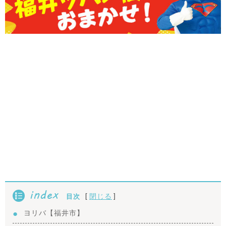
index
[
]
閉じる
目次
ヨリバ【福井市】